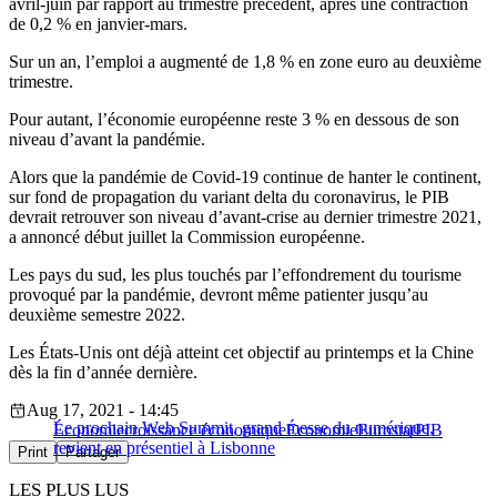
avril-juin par rapport au trimestre précédent, après une contraction
de 0,2 % en janvier-mars.
Sur un an, l’emploi a augmenté de 1,8 % en zone euro au deuxième
trimestre.
Pour autant, l’économie européenne reste 3 % en dessous de son
niveau d’avant la pandémie.
Alors que la pandémie de Covid-19 continue de hanter le continent,
sur fond de propagation du variant delta du coronavirus, le PIB
devrait retrouver son niveau d’avant-crise au dernier trimestre 2021,
a annoncé début juillet la Commission européenne.
Les pays du sud, les plus touchés par l’effondrement du tourisme
provoqué par la pandémie, devront même patienter jusqu’au
deuxième semestre 2022.
Les États-Unis ont déjà atteint cet objectif au printemps et la Chine
dès la fin d’année dernière.
Aug 17, 2021 - 14:45
Le prochain Web Summit, grand messe du numérique,
Économie
croissance économique
Économie
Eurostat
PIB
revient en présentiel à Lisbonne
Print
Partager
LES PLUS LUS