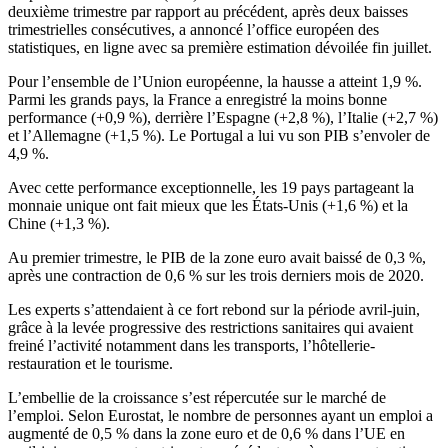
deuxième trimestre par rapport au précédent, après deux baisses
trimestrielles consécutives, a annoncé l’office européen des
statistiques, en ligne avec sa première estimation dévoilée fin juillet.
Pour l’ensemble de l’Union européenne, la hausse a atteint 1,9 %.
Parmi les grands pays, la France a enregistré la moins bonne
performance (+0,9 %), derrière l’Espagne (+2,8 %), l’Italie (+2,7 %)
et l’Allemagne (+1,5 %). Le Portugal a lui vu son PIB s’envoler de
4,9 %.
Avec cette performance exceptionnelle, les 19 pays partageant la
monnaie unique ont fait mieux que les États-Unis (+1,6 %) et la
Chine (+1,3 %).
Au premier trimestre, le PIB de la zone euro avait baissé de 0,3 %,
après une contraction de 0,6 % sur les trois derniers mois de 2020.
Les experts s’attendaient à ce fort rebond sur la période avril-juin,
grâce à la levée progressive des restrictions sanitaires qui avaient
freiné l’activité notamment dans les transports, l’hôtellerie-
restauration et le tourisme.
L’embellie de la croissance s’est répercutée sur le marché de
l’emploi. Selon Eurostat, le nombre de personnes ayant un emploi a
augmenté de 0,5 % dans la zone euro et de 0,6 % dans l’UE en