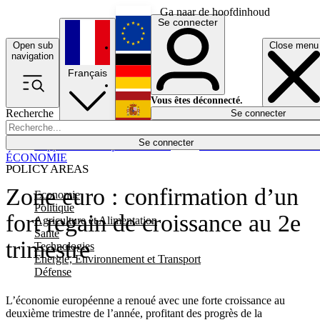
Ga naar de hoofdinhoud
Se connecter
Open sub
Close menu
English
navigation
Français
Deutsch
Vous êtes déconnecté.
Recherche
Se connecter
Español
Lumières éteintes
Se connecter
Rapporteur
Politique
Économie
Newsletters
Evénements
Em
ÉCONOMIE
POLICY AREAS
Zone euro : confirmation d’un
Economie
Politique
fort regain de croissance au 2e
Agriculture et Alimentation
Santé
trimestre
Technologies
Energie, Environnement et Transport
Défense
L’économie européenne a renoué avec une forte croissance au
deuxième trimestre de l’année, profitant des progrès de la