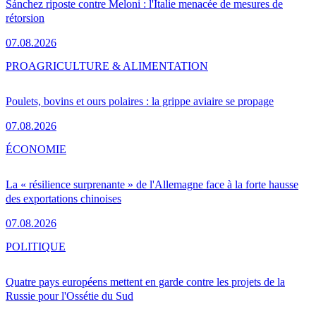
Sánchez riposte contre Meloni : l'Italie menacée de mesures de
rétorsion
07.08.2026
PRO
AGRICULTURE & ALIMENTATION
Poulets, bovins et ours polaires : la grippe aviaire se propage
07.08.2026
ÉCONOMIE
La « résilience surprenante » de l'Allemagne face à la forte hausse
des exportations chinoises
07.08.2026
POLITIQUE
Quatre pays européens mettent en garde contre les projets de la
Russie pour l'Ossétie du Sud