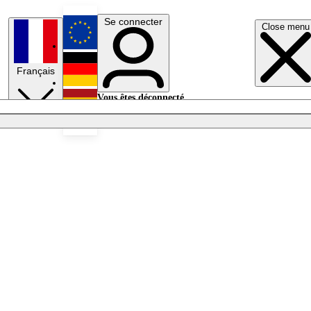
Se connecter
Close menu
English
Français
Deutsch
Vous êtes déconnecté.
Se connecter
Español
Lumières éteintes