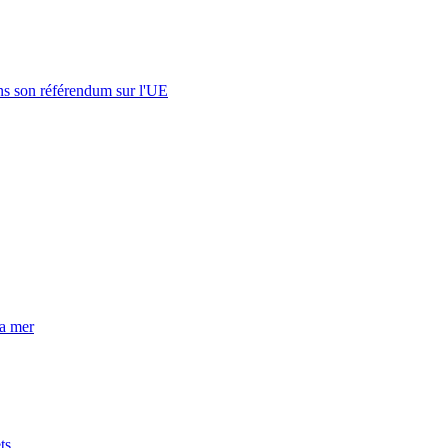
s son référendum sur l'UE
la mer
ts