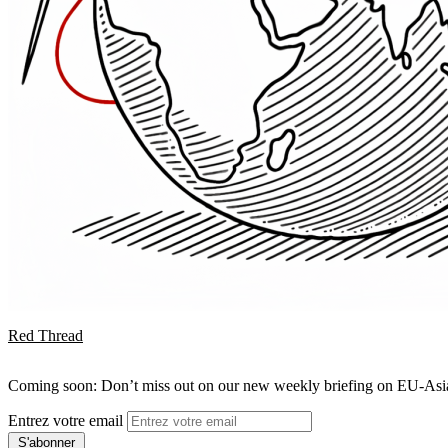
Red Thread
Coming soon: Don’t miss out on our new weekly briefing on EU-Asia 
Entrez votre email
S'abonner