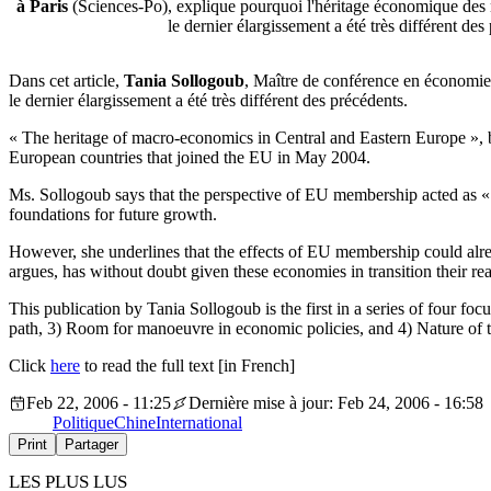
à Paris
(Sciences-Po), explique pourquoi l'héritage économique des
le dernier élargissement a été très différent des
Dans cet article,
Tania Sollogoub
, Maître de conférence en économie 
le dernier élargissement a été très différent des précédents.
« The heritage of macro-economics in Central and Eastern Europe », by
European countries that joined the EU in May 2004.
Ms. Sollogoub says that the perspective of EU membership acted as « an
foundations for future growth.
However, she underlines that the effects of EU membership could already
argues, has without doubt given these economies in transition their re
This publication by Tania Sollogoub is the first in a series of four 
path, 3) Room for manoeuvre in economic policies, and 4) Nature of t
Click
here
to read the full text [in French]
Feb 22, 2006 - 11:25
Dernière mise à jour: Feb 24, 2006 - 16:58
Politique
Chine
International
Print
Partager
LES PLUS LUS