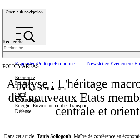
Open sub navigation
Recherche
Rapporteur
Politique
Économie
Newsletters
Evénements
Em
POLICY AREAS
Economie
Analyse : L'héritage mac
Politique
Agriculture et Alimentation
des nouveaux Etats memb
Santé
Technologies
Energie, Environnement et Transport
centrale et orient
Défense
Dans cet article,
Tania Sollogoub
, Maître de conférence en économie