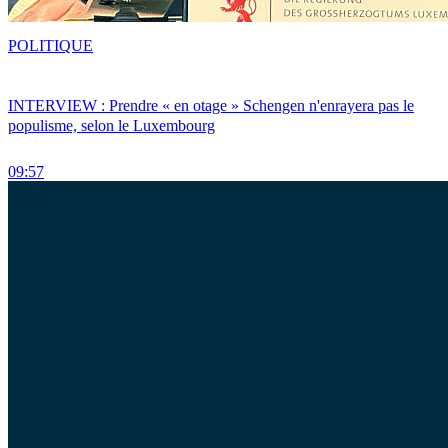
POLITIQUE
INTERVIEW : Prendre « en otage » Schengen n'enrayera pas le
populisme, selon le Luxembourg
09:57