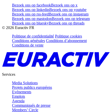
Bezoek ons op facebook
Bezoek ons op x
Bezoek ons op linkedin
Bezoek ons op youtube
Bezoek ons op rss-feed
Bezoek ons op instagram
Bezoek ons op mastodon
Bezoek ons op telegram
Bezoek ons op bluesky
Bezoek ons op threads
©
2026
Euractiv FR
Politique de confidentialité
Politique cookies
Conditions générales
Conditions d’abonnement
Conditions de vente
Services
Media Solutions
Projets publics européens
Evénements
Emplois
Agenda
Communiqués de presse
Members’ Circle