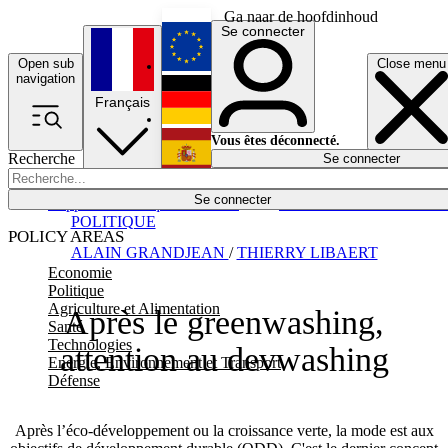
Ga naar de hoofdinhoud
Se connecter
Open sub
Close menu
English
navigation
Français
Deutsch
Vous êtes déconnecté.
Recherche
Se connecter
Español
Lumières éteintes
Se connecter
Rapporteur
Politique
Économie
Newsletters
Evénements
Em
POLITIQUE
POLICY AREAS
ALAIN GRANDJEAN
/
THIERRY LIBAERT
Economie
Politique
Agriculture et Alimentation
Après le greenwashing,
Santé
Technologies
attention au devwashing
Energie, Environnement et Transport
Défense
Après l’éco-développement ou la croissance verte, la mode est aux