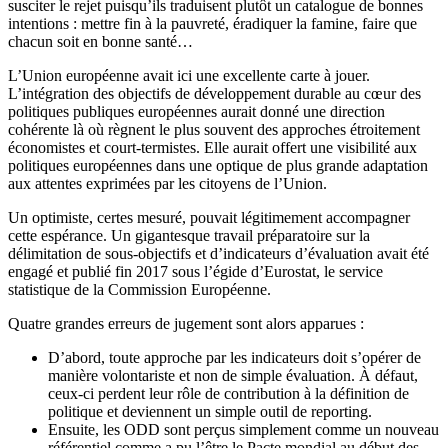
susciter le rejet puisqu’ils traduisent plutôt un catalogue de bonnes
intentions : mettre fin à la pauvreté, éradiquer la famine, faire que
chacun soit en bonne santé…
L’Union européenne avait ici une excellente carte à jouer.
L’intégration des objectifs de développement durable au cœur des
politiques publiques européennes aurait donné une direction
cohérente là où règnent le plus souvent des approches étroitement
économistes et court-termistes. Elle aurait offert une visibilité aux
politiques européennes dans une optique de plus grande adaptation
aux attentes exprimées par les citoyens de l’Union.
Un optimiste, certes mesuré, pouvait légitimement accompagner
cette espérance. Un gigantesque travail préparatoire sur la
délimitation de sous-objectifs et d’indicateurs d’évaluation avait été
engagé et publié fin 2017 sous l’égide d’Eurostat, le service
statistique de la Commission Européenne.
Quatre grandes erreurs de jugement sont alors apparues :
D’abord, toute approche par les indicateurs doit s’opérer de
manière volontariste et non de simple évaluation. À défaut,
ceux-ci perdent leur rôle de contribution à la définition de
politique et deviennent un simple outil de reporting.
Ensuite, les ODD sont perçus simplement comme un nouveau
référentiel comme a pu l’être le Pacte mondial au début des