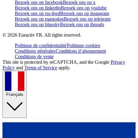
Bezoek ons op facebook
Bezoek ons op x
Bezoek ons op linkedin
Bezoek ons op youtube
Bezoek ons op rss-feed
Bezoek ons op instagram
Bezoek ons op mastodon
Bezoek ons op telegram
Bezoek ons op bluesky
Bezoek ons op threads
©
2026
Euractiv FR. All rights reserved.
Politique de confidentialité
Politique cookies
Conditions générales
Conditions d’abonnement
Conditions de vente
This site is protected by reCAPTCHA, and the Google
Privacy
Policy
and
Terms of Service
apply.
Français