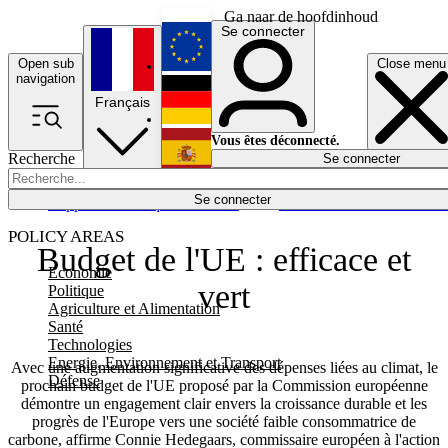
Ga naar de hoofdinhoud
Se connecter
Open sub
Close menu
English
navigation
Français
Deutsch
Vous êtes déconnecté.
Recherche
Se connecter
Español
Lumières éteintes
Se connecter
Rapporteur
Politique
Économie
Newsletters
Evénements
Em
POLICY AREAS
Budget de l'UE : efficace et
Economie
vert
Politique
Agriculture et Alimentation
Santé
Technologies
Energie, Environnement et Transport
Avec une augmentation significative des dépenses liées au climat, le
Défense
prochain budget de l'UE proposé par la Commission européenne
démontre un engagement clair envers la croissance durable et les
progrès de l'Europe vers une société faible consommatrice de
carbone, affirme Connie Hedegaars, commissaire européen à l'action