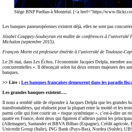
Siège BNP Paribas à Montréal. [<a href="https://www.flickr.c
Les banques paneuropéennes existent déjà, elles ne sont pas concurre
Jézabel Couppey-Soubeyran est maître de conférences à l’universit
Michalon (septembre 2015).
François Morin est professeur émérite à l’université de Toulouse-Cap
Le 26 mai, dans
Les Échos
, l’économiste Jacques Delpla, membre ass
concurrentielles ». Il dénonçait selon lui deux erreurs majeures des au
banques.
>> Lire :
Les banques françaises demeurent dans les paradis fisc
Les grandes banques existent….
Il nous a semblé utile de répondre à Jacques Delpla que les grandes 
transfrontalières, qui réalisent pour la plupart entre la moitié et les tr
parmi celle qui font courir un « risque systémique », c’est-à-dire un 
quatre en France, dont deux qui figurent d’ailleurs parmi les principa
(Allemagne), Santander et BBVA Bilbao (Espagne), Crédit agricole,
Unicredit Group (Italie), ING Bank (Pays-Bas), Nordea (Suède), UBS 