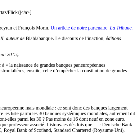
taz/Flickr]</a>]
ubeyran et François Morin.
Un article de notre partenaire,
La Tribune.
II, auteur de
Blablabanque. Le discours de l’inaction
, éditions
(mai 2015).
er à « la naissance de grandes banques paneuropéennes
sfrontalières, ensuite, celle d’empêcher la constitution de grandes
paneuropéenne mais mondiale : ce sont donc des banques largement
ncière les liste parmi les 30 banques systémiques mondiales, autrement dit
sont-elles parmi les 30 ? Pas moins de 16 dont neuf en zone euro,
nt que professeur associé. Listons-les dès fois que … : Deutsche Bank
C, Royal Bank of Scotland, Standard Chartered (Royaume-Uni),