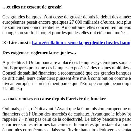
…et elles ne cessent de grossir!
Ces grandes banques n’ont cessé de grossir depuis le début des années 2
européennes pesait encore quelques 27 000 milliards d’euros, soit plus
ne sont en rien concurrentielles. Au contraire, elles concentrent un é
changes ou sur le Libor, et pour lesquelles elles ont été condamnées.
>> Lire aussi :
La « zéroflation » sème la perplexité chez les banq
Des exigences règlementaires justes…
À juste titre, l’Union bancaire a placé ces banques systémiques sous 
fonds propres pour que ces banques exposées à des risques multiples – r
Conseil de stabilité financière a recommandé que ces grandes banques
de difficulté, leurs créanciers puissent être mis à contribution comme l
niveau européen – précisément parce que l’Europe compte beaucoup 
Liabilities).
… mais remises en cause depuis l’arrivée de Juncker
Oui mais, cela, c’était avant ! Avant que la Commission européenne ne
financiers et à l’Union des marchés de capitaux. Avant que le lobby banca
rappeler ? – n’est pas celui de la collectivité. Le lobby bancaire a pa
en arrière sur les réformes bancaires et financières qui restaient à pou
économies européennes et laissera l’hydre bancaire déployer ses tentac