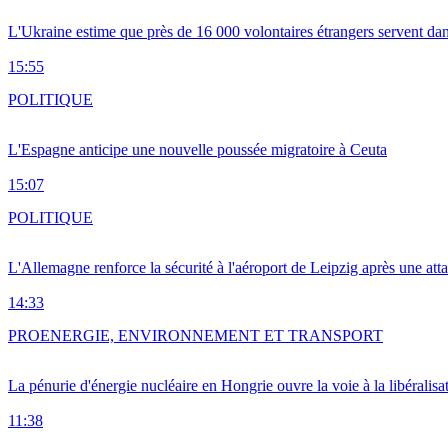
L'Ukraine estime que près de 16 000 volontaires étrangers servent da
15:55
POLITIQUE
L'Espagne anticipe une nouvelle poussée migratoire à Ceuta
15:07
POLITIQUE
L'Allemagne renforce la sécurité à l'aéroport de Leipzig après une at
14:33
PRO
ENERGIE, ENVIRONNEMENT ET TRANSPORT
La pénurie d'énergie nucléaire en Hongrie ouvre la voie à la libéralis
11:38