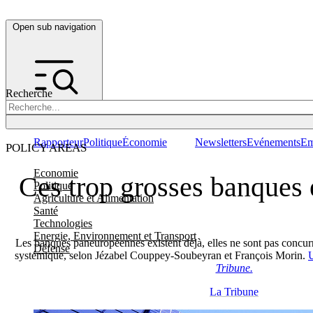
Open sub navigation
Recherche
Rapporteur
Politique
Économie
Newsletters
Evénements
Em
POLICY AREAS
Economie
Ces trop grosses banques
Politique
Agriculture et Alimentation
Santé
Technologies
Energie, Environnement et Transport
Les banques paneuropéennes existent déjà, elles ne sont pas concurre
Défense
systémique, selon Jézabel Couppey-Soubeyran et François Morin.
U
Tribune.
La Tribune