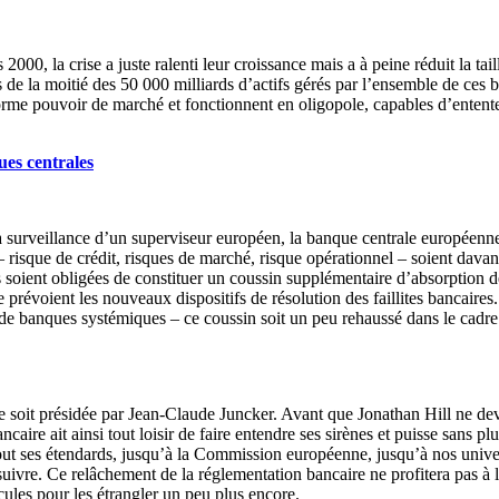
000, la crise a juste ralenti leur croissance mais a à peine réduit la ta
 de la moitié des 50 000 milliards d’actifs gérés par l’ensemble de ces 
norme pouvoir de marché et fonctionnent en oligopole, capables d’entent
ues centrales
la surveillance d’un superviseur européen, la banque centrale européenn
isque de crédit, risques de marché, risque opérationnel – soient davanta
 soient obligées de constituer un coussin supplémentaire d’absorption
e prévoient les nouveaux dispositifs de résolution des faillites bancaires
de banques systémiques – ce coussin soit un peu rehaussé dans le ca
 soit présidée par Jean-Claude Juncker. Avant que Jonathan Hill ne dev
ire ait ainsi tout loisir de faire entendre ses sirènes et puisse sans plus
rtout ses étendards, jusqu’à la Commission européenne, jusqu’à nos univer
rsuivre. Ce relâchement de la réglementation bancaire ne profitera pas à l
ules pour les étrangler un peu plus encore.