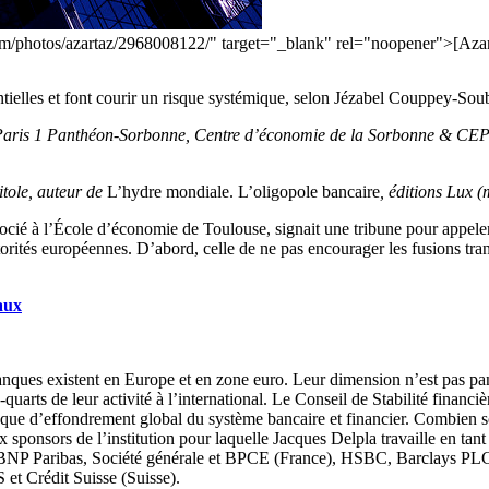
om/photos/azartaz/2968008122/" target="_blank" rel="noopener">[Azar
ntielles et font courir un risque systémique, selon Jézabel Couppey-So
é Paris 1 Panthéon-Sorbonne, Centre d’économie de la Sorbonne & CEP
itole, auteur de
L’hydre mondiale. L’oligopole bancaire
, éditions Lux 
ocié à l’École d’économie de Toulouse, signait une tribune pour appel
torités européennes. D’abord, celle de ne pas encourager les fusions tran
aux
banques existent en Europe et en zone euro. Leur dimension n’est pas 
ois-quarts de leur activité à l’international. Le Conseil de Stabilité fina
risque d’effondrement global du système bancaire et financier. Combien 
ux sponsors de l’institution pour laquelle Jacques Delpla travaille en ta
 BNP Paribas, Société générale et BPCE (France), HSBC, Barclays PL
et Crédit Suisse (Suisse).