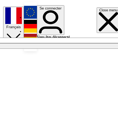
Se connecter
Close menu
English
Français
Deutsch
Vous êtes déconnecté.
Se connecter
Español
Lumières éteintes