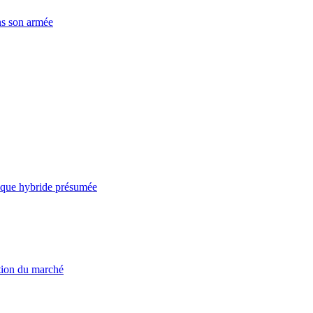
ns son armée
taque hybride présumée
ation du marché