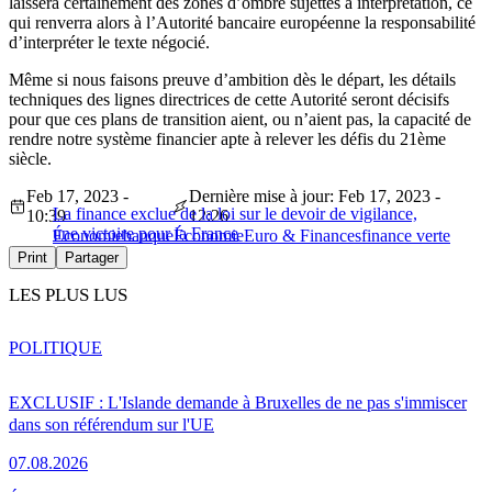
laissera certainement des zones d’ombre sujettes à interprétation, ce
qui renverra alors à l’Autorité bancaire européenne la responsabilité
d’interpréter le texte négocié.
Même si nous faisons preuve d’ambition dès le départ, les détails
techniques des lignes directrices de cette Autorité seront décisifs
pour que ces plans de transition aient, ou n’aient pas, la capacité de
rendre notre système financier apte à relever les défis du 21ème
siècle.
Feb 17, 2023 -
Dernière mise à jour: Feb 17, 2023 -
La finance exclue de la loi sur le devoir de vigilance,
10:39
12:26
une victoire pour la France
Économie
banque
Économie
Euro & Finances
finance verte
Print
Partager
LES PLUS LUS
POLITIQUE
EXCLUSIF : L'Islande demande à Bruxelles de ne pas s'immiscer
dans son référendum sur l'UE
07.08.2026