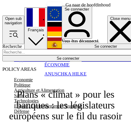
Ga naar de hoofdinhoud
Se connecter
Open sub
Close menu
English
navigation
Français
Deutsch
Vous êtes déconnecté.
Recherche
Se connecter
Español
Lumières éteintes
Se connecter
Rapporteur
Politique
Économie
Newsletters
Evénements
Em
ÉCONOMIE
POLICY AREAS
ANUSCHKA HILKE
Economie
Politique
Agriculture et Alimentation
Plans « climat » pour les
Santé
Technologies
banques : les législateurs
Energie, Environnement et Transport
Défense
européens sur le fil du rasoir