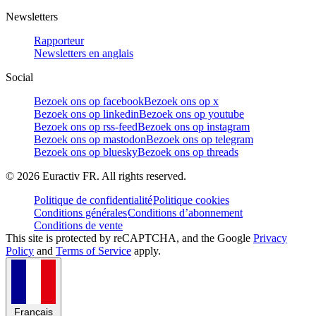
Newsletters
Rapporteur
Newsletters en anglais
Social
Bezoek ons op facebook
Bezoek ons op x
Bezoek ons op linkedin
Bezoek ons op youtube
Bezoek ons op rss-feed
Bezoek ons op instagram
Bezoek ons op mastodon
Bezoek ons op telegram
Bezoek ons op bluesky
Bezoek ons op threads
©
2026
Euractiv FR. All rights reserved.
Politique de confidentialité
Politique cookies
Conditions générales
Conditions d’abonnement
Conditions de vente
This site is protected by reCAPTCHA, and the Google
Privacy
Policy
and
Terms of Service
apply.
Français