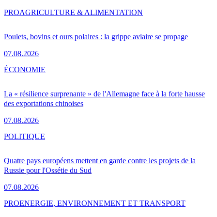
PRO
AGRICULTURE & ALIMENTATION
Poulets, bovins et ours polaires : la grippe aviaire se propage
07.08.2026
ÉCONOMIE
La « résilience surprenante » de l'Allemagne face à la forte hausse
des exportations chinoises
07.08.2026
POLITIQUE
Quatre pays européens mettent en garde contre les projets de la
Russie pour l'Ossétie du Sud
07.08.2026
PRO
ENERGIE, ENVIRONNEMENT ET TRANSPORT