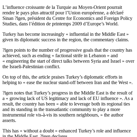
L’influence croissante de la Turquie au Moyen-Orient pourrait
rendre le pays plus attractif pour l’Union européenne, a déclaré
Sinan ?lgen, président du Centre for Economics and Foreign Policy
Studies, dans l’édition de printemps 2009 d’Europe’s World.
Turkey has become increasingly « influential in the Middle East »
given its diplomatic success in the region, the commentary claims.
?lgen points to the number of progressive goals that the country has
achieved, such as ending « factional strife in Lebanon » and
« engineering the start of direct talks between Syria and Israel » over
the Israeli-Palestinian conflict.
On top of this, the article praises Turkey’s diplomatic efforts in
helping to « ease the nuclear stand-off between Iran and the West ».
?lgen notes that Turkey’s progress in the Middle East is the result of
a « growing lack of US legitimacy and lack of EU influence ». As a
result, the country has been « able to leverage both its regional ties
and its standing in the transatlantic community to play a more
instrumental role vis-à-vis its southern neighbours, » the author
asserts.
This has « without a doubt » enhanced Turkey’s role and influence
in the Middle East, ?lgen declares.