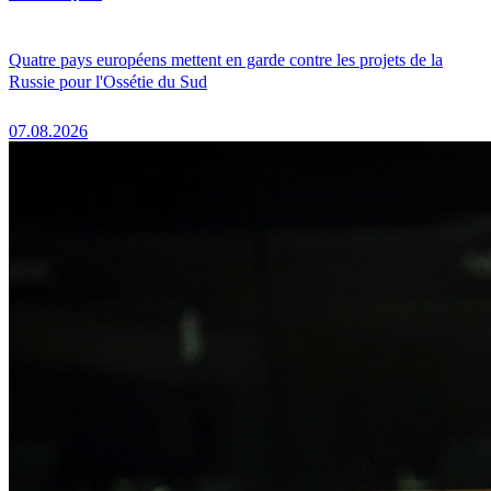
Quatre pays européens mettent en garde contre les projets de la
Russie pour l'Ossétie du Sud
07.08.2026