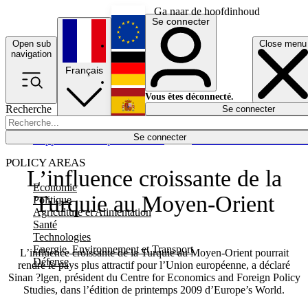
Ga naar de hoofdinhoud
Se connecter
Open sub
Close menu
English
navigation
Français
Deutsch
Vous êtes déconnecté.
Recherche
Se connecter
Español
Lumières éteintes
Se connecter
Rapporteur
Politique
Économie
Newsletters
Evénements
Em
POLICY AREAS
L’influence croissante de la
Economie
Turquie au Moyen-Orient
Politique
Agriculture et Alimentation
Santé
Technologies
Energie, Environnement et Transport
L’influence croissante de la Turquie au Moyen-Orient pourrait
Défense
rendre le pays plus attractif pour l’Union européenne, a déclaré
Sinan ?lgen, président du Centre for Economics and Foreign Policy
Studies, dans l’édition de printemps 2009 d’Europe’s World.