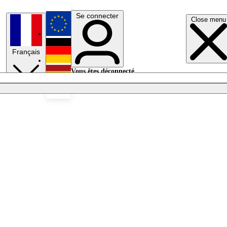
Se connecter
Close menu
English
Français
Deutsch
Vous êtes déconnecté.
Se connecter
Español
Lumières éteintes