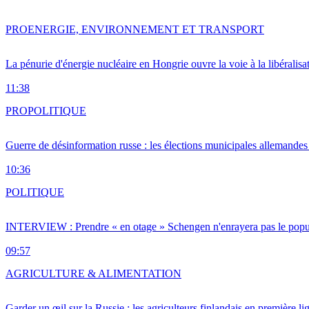
PRO
ENERGIE, ENVIRONNEMENT ET TRANSPORT
La pénurie d'énergie nucléaire en Hongrie ouvre la voie à la libéralis
11:38
PRO
POLITIQUE
Guerre de désinformation russe : les élections municipales allemandes 
10:36
POLITIQUE
INTERVIEW : Prendre « en otage » Schengen n'enrayera pas le popu
09:57
AGRICULTURE & ALIMENTATION
Garder un œil sur la Russie : les agriculteurs finlandais en première li