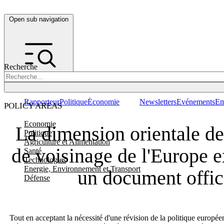
Open sub navigation
Recherche
Rapporteur
Politique
Économie
Newsletters
Evénements
Em
POLICY AREAS
Economie
La dimension orientale de 
Politique
Agriculture et Alimentation
de voisinage de l'Europe 
Santé
Technologies
Energie, Environnement et Transport
un document offic
Défense
Tout en acceptant la nécessité d'une révision de la politique europée