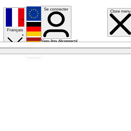
Se connecter
Close menu
English
Français
Deutsch
Vous êtes déconnecté.
Se connecter
Español
Lumières éteintes