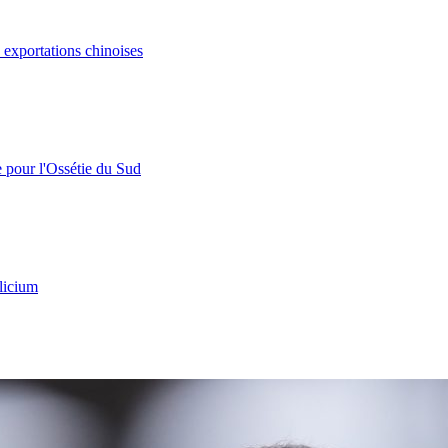
s exportations chinoises
e pour l'Ossétie du Sud
licium