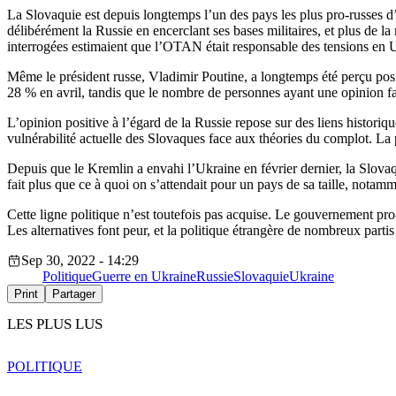
La Slovaquie est depuis longtemps l’un des pays les plus pro-russes 
délibérément la Russie en encerclant ses bases militaires, et plus de l
interrogées estimaient que l’OTAN était responsable des tensions en 
Même le président russe, Vladimir Poutine, a longtemps été perçu posi
28 % en avril, tandis que le nombre de personnes ayant une opinion fa
L’opinion positive à l’égard de la Russie repose sur des liens historiq
vulnérabilité actuelle des Slovaques face aux théories du complot. La
Depuis que le Kremlin a envahi l’Ukraine en février dernier, la Slovaqu
fait plus que ce à quoi on s’attendait pour un pays de sa taille, notam
Cette ligne politique n’est toutefois pas acquise. Le gouvernement pro-o
Les alternatives font peur, et la politique étrangère de nombreux partis
Sep 30, 2022 - 14:29
Politique
Guerre en Ukraine
Russie
Slovaquie
Ukraine
Print
Partager
LES PLUS LUS
POLITIQUE