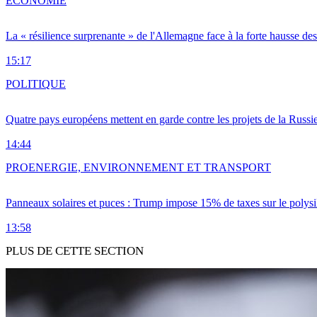
ÉCONOMIE
La « résilience surprenante » de l'Allemagne face à la forte hausse de
15:17
POLITIQUE
Quatre pays européens mettent en garde contre les projets de la Russi
14:44
PRO
ENERGIE, ENVIRONNEMENT ET TRANSPORT
Panneaux solaires et puces : Trump impose 15% de taxes sur le polysi
13:58
PLUS DE CETTE SECTION