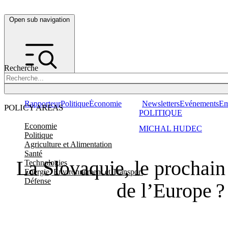
Open sub navigation
Recherche
Rapporteur
Politique
Économie
Newsletters
Evénements
Em
POLICY AREAS
POLITIQUE
Economie
MICHAL HUDEC
Politique
Agriculture et Alimentation
Santé
La Slovaquie, le prochain 
Technologies
Energie, Environnement et Transport
Défense
de l’Europe ?