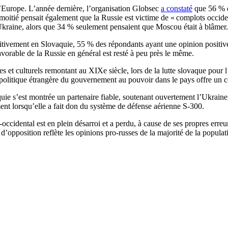
d’Europe. L’année dernière, l’organisation Globsec
a constaté
que 56 % d
a moitié pensait également que la Russie est victime de « complots occid
Ukraine, alors que 34 % seulement pensaient que Moscou était à blâmer.
tivement en Slovaquie, 55 % des répondants ayant une opinion positive de
vorable de la Russie en général est resté à peu près le même.
ues et culturels remontant au XIXe siècle, lors de la lutte slovaque pour 
 politique étrangère du gouvernement au pouvoir dans le pays offre un c
ie s’est montrée un partenaire fiable, soutenant ouvertement l’Ukraine, t
ment lorsqu’elle a fait don du système de défense aérienne S-300.
ccidental est en plein désarroi et a perdu, à cause de ses propres erreurs
 d’opposition reflète les opinions pro-russes de la majorité de la populat