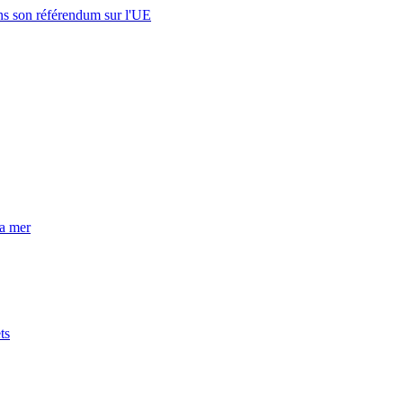
s son référendum sur l'UE
la mer
ts