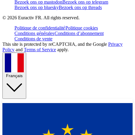
Bezoek ons op mastodon
Bezoek ons op telegram
Bezoek ons op bluesky
Bezoek ons op threads
©
2026
Euractiv FR. All rights reserved.
Politique de confidentialité
Politique cookies
Conditions générales
Conditions d’abonnement
Conditions de vente
This site is protected by reCAPTCHA, and the Google
Privacy
Policy
and
Terms of Service
apply.
Français