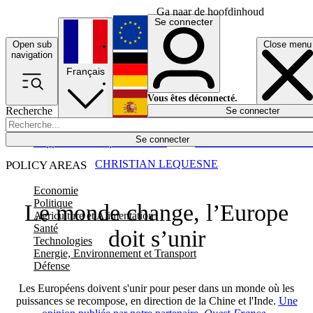
Ga naar de hoofdinhoud
Se connecter
Open sub
Close menu
English
navigation
Français
Deutsch
Vous êtes déconnecté.
Recherche
Se connecter
Español
Lumières éteintes
Se connecter
Rapporteur
Politique
Économie
Newsletters
Evénements
Em
CHRISTIAN LEQUESNE
POLICY AREAS
Economie
Politique
Le monde change, l’Europe
Agriculture et Alimentation
Santé
doit s’unir
Technologies
Energie, Environnement et Transport
Défense
Les Européens doivent s'unir pour peser dans un monde où les
puissances se recompose, en direction de la Chine et l'Inde.
Une