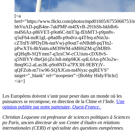
[<a
href="https://www.flickr.com/photos/mpd01605/6755068753/in/
bhVuAD-pqB4ne-7akPMP-m4fXvB-291hSb-bkbBr6-
m4S6Az-p86VET-p9ot6C-btiT3g-fEbMT3-p9pn8v-
q5uF64-nuR1gL-p8adfb-p9odvz-q4Tfeq-nNin3z-
cZTrdY-9PDyDh-nutVwj-p9out7-nNBdt8-pqTfn2-
pPwXT6-8hYaim-nM39WM-nMH6ZM-q5MJB9-
qQHqfb-SQYmm7-q3zxCW-cCUixm-cDX8vS-
q5NBYY-ffteQd-jZe3s8-m6p9KK-q4L6An-pN3o2w-
8mq9G2-aLas3K-p9o8ND-a7PX3H-9EBYjV-
qQFZoh-m71w96-SQXJGm-m4Nyzc-pqREVS"
target="_blank" rel="noopener">[Bobby Hidy/Flickr]
</a>]
Les Européens doivent s’unir pour peser dans un monde où les
puissances se recompose, en direction de la Chine et l’Inde.
Une
opinion publiée par notre partenaire,
Ouest-France
.
Christian Lequesne est professeur de sciences politiques à Sciences
po Paris, ancien directeur de son Centre d’études en relations
internationales (CERI) et spécialiste des questions européennes.