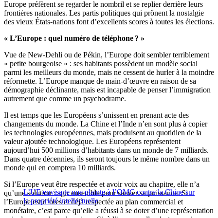
Europe préfèrent se regarder le nombril et se replier derrière leurs
frontières nationales. Les partis politiques qui prônent la nostalgie
des vieux États-nations font d’excellents scores à toutes les élections.
« L’Europe : quel numéro de téléphone ? »
Vue de New-Dehli ou de Pékin, l’Europe doit sembler terriblement
« petite bourgeoise » : ses habitants possèdent un modèle social
parmi les meilleurs du monde, mais ne cessent de hurler à la moindre
réformette. L’Europe manque de main-d’œuvre en raison de sa
démographie déclinante, mais est incapable de penser l’immigration
autrement que comme un psychodrame.
Il est temps que les Européens s’unissent en prenant acte des
changements du monde. La Chine et l’Inde n’en sont plus à copier
les technologies européennes, mais produisent au quotidien de la
valeur ajoutée technologique. Les Européens représentent
aujourd’hui 500 millions d’habitants dans un monde de 7 milliards.
Dans quatre décennies, ils seront toujours le même nombre dans un
monde qui en comptera 10 milliards.
Si l’Europe veut être respectée et avoir voix au chapitre, elle n’a
L’UE envisage une plainte à l’OMC contre la Chine sur
qu’une solution : agir ensemble pour sauver sa puissance. Si
la propriété intellectuelle
l’Europe est d’ores et déjà respectée au plan commercial et
monétaire, c’est parce qu’elle a réussi à se doter d’une représentation