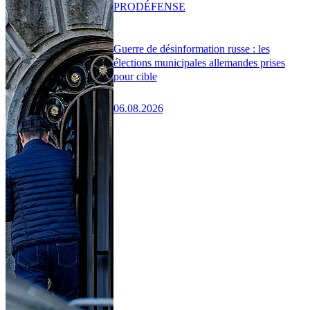
PRO
DÉFENSE
Guerre de désinformation russe : les
élections municipales allemandes prises
pour cible
06.08.2026