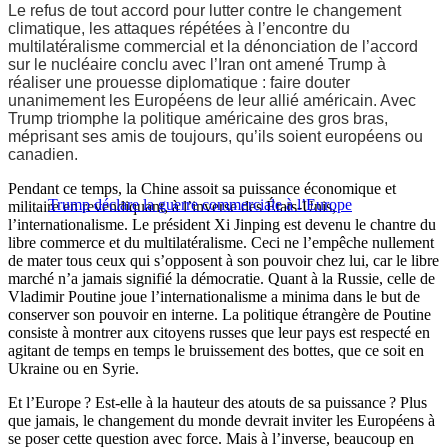
Le refus de tout accord pour lutter contre le changement
climatique, les attaques répétées à l’encontre du
multilatéralisme commercial et la dénonciation de l’accord
sur le nucléaire conclu avec l’Iran ont amené Trump à
réaliser une prouesse diplomatique : faire douter
unanimement les Européens de leur allié américain. Avec
Trump triomphe la politique américaine des gros bras,
méprisant ses amis de toujours, qu’ils soient européens ou
canadien.
Pendant ce temps, la Chine assoit sa puissance économique et
Trump déclare la guerre commerciale à l’Europe
militaire en revendiquant, à l’inverse des États-Unis,
l’internationalisme. Le président Xi Jinping est devenu le chantre du
libre commerce et du multilatéralisme. Ceci ne l’empêche nullement
de mater tous ceux qui s’opposent à son pouvoir chez lui, car le libre
marché n’a jamais signifié la démocratie. Quant à la Russie, celle de
Vladimir Poutine joue l’internationalisme a minima dans le but de
conserver son pouvoir en interne. La politique étrangère de Poutine
consiste à montrer aux citoyens russes que leur pays est respecté en
agitant de temps en temps le bruissement des bottes, que ce soit en
Ukraine ou en Syrie.
Et l’Europe ? Est-elle à la hauteur des atouts de sa puissance ? Plus
que jamais, le changement du monde devrait inviter les Européens à
se poser cette question avec force. Mais à l’inverse, beaucoup en