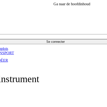
Ga naar de hoofdinhoud
Se connecter
plois
NSPORT
DÉER
 instrument