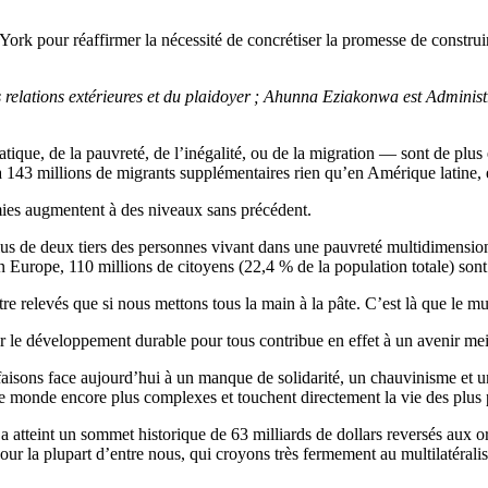
ork pour réaffirmer la nécessité de concrétiser la promesse de constru
 relations extérieures et du plaidoyer ; Ahunna Eziakonwa est Administr
ique, de la pauvreté, de l’inégalité, ou de la migration — sont de plus 
 143 millions de migrants supplémentaires rien qu’en Amérique latine, 
émies augmentent à des niveaux sans précédent.
us de deux tiers des personnes vivant dans une pauvreté multidimensio
En Europe, 110 millions de citoyens (22,4 % de la population totale) son
re relevés que si nous mettons tous la main à la pâte. C’est là que le mu
r le développement durable pour tous contribue en effet à un avenir meil
faisons face aujourd’hui à un manque de solidarité, un chauvinisme et 
re monde encore plus complexes et touchent directement la vie des plus 
atteint un sommet historique de 63 milliards de dollars reversés aux 
Pour la plupart d’entre nous, qui croyons très fermement au multilatérali