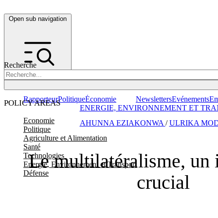
Open sub navigation
Recherche
Rapporteur
Politique
Économie
Newsletters
Evénements
Em
POLICY AREAS
ENERGIE, ENVIRONNEMENT ET TRA
Economie
AHUNNA EZIAKONWA
/
ULRIKA MO
Politique
Agriculture et Alimentation
Santé
Le multilatéralisme, un
Technologies
Energie, Environnement et Transport
Défense
crucial