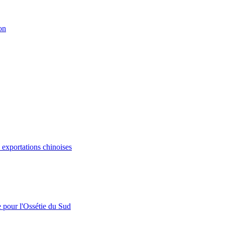
on
s exportations chinoises
e pour l'Ossétie du Sud