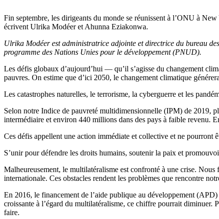
Fin septembre, les dirigeants du monde se réunissent à l’ONU à New Y
écrivent Ulrika Modéer et Ahunna Eziakonwa.
Ulrika Modéer est administratrice adjointe et directrice du bureau des
programme des Nations Unies pour le développement (PNUD).
Les défis globaux d’aujourd’hui — qu’il s’agisse du changement climat
pauvres. On estime que d’ici 2050, le changement climatique générera
Les catastrophes naturelles, le terrorisme, la cyberguerre et les pand
Selon notre Indice de pauvreté multidimensionnelle (IPM) de 2019, pl
intermédiaire et environ 440 millions dans des pays à faible revenu. 
Ces défis appellent une action immédiate et collective et ne pourront êt
S’unir pour défendre les droits humains, soutenir la paix et promouvoi
Malheureusement, le multilatéralisme est confronté à une crise. Nous 
internationale. Ces obstacles rendent les problèmes que rencontre not
En 2016, le financement de l’aide publique au développement (APD) a 
croissante à l’égard du multilatéralisme, ce chiffre pourrait diminuer. 
faire.