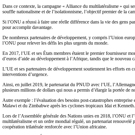
Dans ce contexte, la campagne « Alliance du multilatéralisme » qui s
souffle nationalisme et de l’isolationnisme, l’objectif premier de la 
Si l’ONU a réussi à faire une réelle différence dans la vie des gens p
pour accomplir davantage.
De nombreux partenaires de développement, y compris l’Union européen
l’ONU pour relever les défis les plus urgents du monde.
En 2017, l’UE et ses États membres étaient le premier fournisseur mon
d’euros d’aide au développement à l’Afrique, tandis que le nouveau c
L’UE et ses partenaires de développement soutiennent les efforts en cou
interventions d’urgence.
Ainsi, en juillet 2019, le partenariat du PNUD avec l’UE, l’Allemagne
plusieurs millions de dollars qui nous a permis d’élargir la portée de n
Autre exemple : l’évaluation des besoins post-catastrophes entrepri
Malawi et du Zimbabwe après les cyclones tropicaux Idai et Kenneth. Le
Lors de l’Assemblée générale des Nations unies en 2018, l’ONU et l’UE
multilatéralisme et un ordre mondial régulé, un partenariat renouvelé 
coopération trilatérale renforcée avec l’Union africaine.