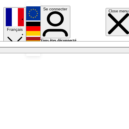
Se connecter
Close menu
English
Français
Deutsch
Vous êtes déconnecté.
Se connecter
Español
Lumières éteintes