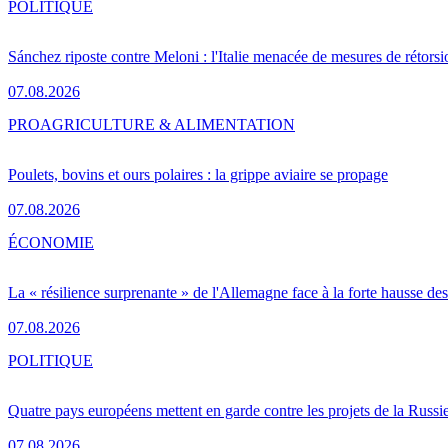
POLITIQUE
Sánchez riposte contre Meloni : l'Italie menacée de mesures de rétorsi
07.08.2026
PRO
AGRICULTURE & ALIMENTATION
Poulets, bovins et ours polaires : la grippe aviaire se propage
07.08.2026
ÉCONOMIE
La « résilience surprenante » de l'Allemagne face à la forte hausse de
07.08.2026
POLITIQUE
Quatre pays européens mettent en garde contre les projets de la Russi
07.08.2026