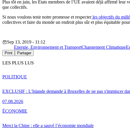
Plus tôt en juin, les États membres de l’UE avaient déjà affirmé leur v
que collectifs.
Si nous voulons tenir notre promesse et respecter
les objectifs du mill
collectives et faire du monde un endroit plus sûr et plus équitable pour
Sep 13, 2019 - 11:12
Energie, Environnement et Transport
Changement Climatique
En
Print
Partager
LES PLUS LUS
POLITIQUE
EXCLUSIF : L'Islande demande à Bruxelles de ne pas s'immiscer dan
07.08.2026
ÉCONOMIE
Merci la Chine : elle a sauvé l’économie mondiale