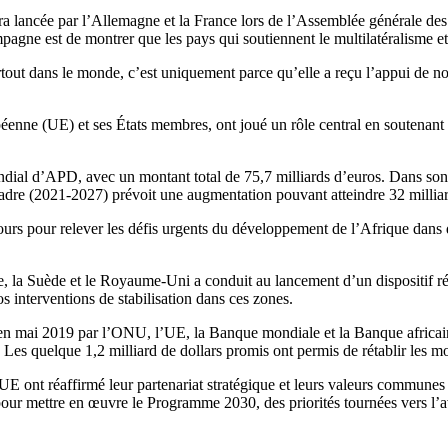
era lancée par l’Allemagne et la France lors de l’Assemblée générale 
campagne est de montrer que les pays qui soutiennent le multilatéralisme
artout dans le monde, c’est uniquement parce qu’elle a reçu l’appui de no
ne (UE) et ses États membres, ont joué un rôle central en soutenant le
dial d’APD, avec un montant total de 75,7 milliards d’euros. Dans son 
adre (2021-2027) prévoit une augmentation pouvant atteindre 32 milliar
rs pour relever les défis urgents du développement de l’Afrique dans des 
, la Suède et le Royaume-Uni a conduit au lancement d’un dispositif rég
os interventions de stabilisation dans ces zones.
se en mai 2019 par l’ONU, l’UE, la Banque mondiale et la Banque afric
s quelque 1,2 milliard de dollars promis ont permis de rétablir les moy
 ont réaffirmé leur partenariat stratégique et leurs valeurs communes 
pour mettre en œuvre le Programme 2030, des priorités tournées vers l’av