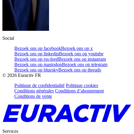
Social
Bezoek ons op facebook
Bezoek ons op x
Bezoek ons op linkedin
Bezoek ons op youtube
Bezoek ons op rss-feed
Bezoek ons op instagram
Bezoek ons op mastodon
Bezoek ons op telegram
Bezoek ons op bluesky
Bezoek ons op threads
©
2026
Euractiv FR
Politique de confidentialité
Politique cookies
Conditions générales
Conditions d’abonnement
Conditions de vente
Services