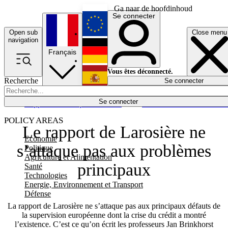
Ga naar de hoofdinhoud
Se connecter
Open sub
Close menu
English
navigation
Français
Deutsch
Vous êtes déconnecté.
Recherche
Se connecter
Español
Lumières éteintes
Se connecter
Rapporteur
Politique
Économie
Newsletters
Evénements
Em
POLICY AREAS
Le rapport de Larosière ne
Economie
s’attaque pas aux problèmes
Politique
Agriculture et Alimentation
principaux
Santé
Technologies
Energie, Environnement et Transport
Défense
La rapport de Larosière ne s’attaque pas aux principaux défauts de
la supervision européenne dont la crise du crédit a montré
l’existence. C’est ce qu’on écrit les professeurs Jan Brinkhorst