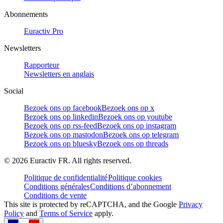
Abonnements
Euractiv Pro
Newsletters
Rapporteur
Newsletters en anglais
Social
Bezoek ons op facebook
Bezoek ons op x
Bezoek ons op linkedin
Bezoek ons op youtube
Bezoek ons op rss-feed
Bezoek ons op instagram
Bezoek ons op mastodon
Bezoek ons op telegram
Bezoek ons op bluesky
Bezoek ons op threads
©
2026
Euractiv FR. All rights reserved.
Politique de confidentialité
Politique cookies
Conditions générales
Conditions d’abonnement
Conditions de vente
This site is protected by reCAPTCHA, and the Google
Privacy
Policy
and
Terms of Service
apply.