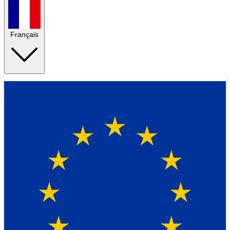
Français