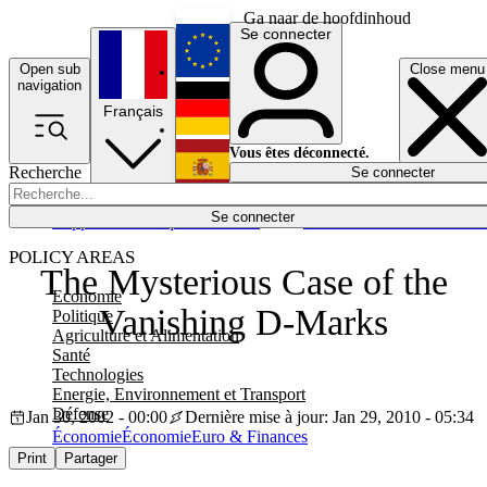
Ga naar de hoofdinhoud
Se connecter
Open sub
Close menu
English
navigation
Français
Deutsch
Vous êtes déconnecté.
Recherche
Se connecter
Español
Lumières éteintes
Se connecter
Rapporteur
Politique
Économie
Newsletters
Evénements
Em
POLICY AREAS
The Mysterious Case of the
Economie
Vanishing D-Marks
Politique
Agriculture et Alimentation
Santé
Technologies
Energie, Environnement et Transport
Défense
Jan 30, 2002 - 00:00
Dernière mise à jour: Jan 29, 2010 - 05:34
Économie
Économie
Euro & Finances
Print
Partager