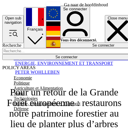
Ga naar de hoofdinhoud
Se connecter
Open sub
Close menu
English
navigation
Français
Deutsch
Vous êtes déconnecté.
Recherche
Se connecter
Español
Lumières éteintes
Se connecter
Rapporteur
Politique
Économie
Newsletters
Evénements
Em
ENERGIE, ENVIRONNEMENT ET TRANSPORT
POLICY AREAS
PETER WOHLLEBEN
Economie
Politique
Agriculture et Alimentation
Pour un retour de la Grande
Santé
Technologies
Forêt européenne : restaurons
Energie, Environnement et Transport
Défense
notre patrimoine forestier au
lieu de planter plus d’arbres