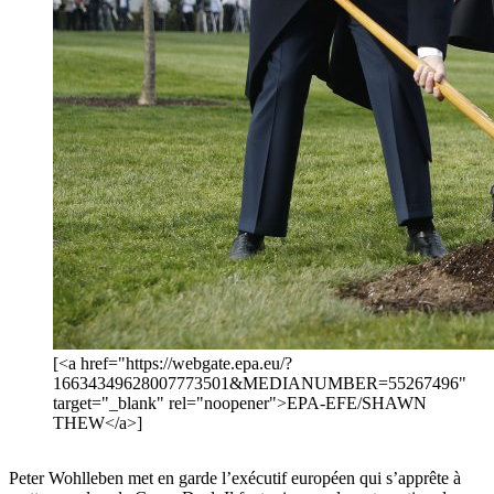
[<a href="https://webgate.epa.eu/?
16634349628007773501&MEDIANUMBER=55267496"
target="_blank" rel="noopener">EPA-EFE/SHAWN
THEW</a>]
Peter Wohlleben met en garde l’exécutif européen qui s’apprête à