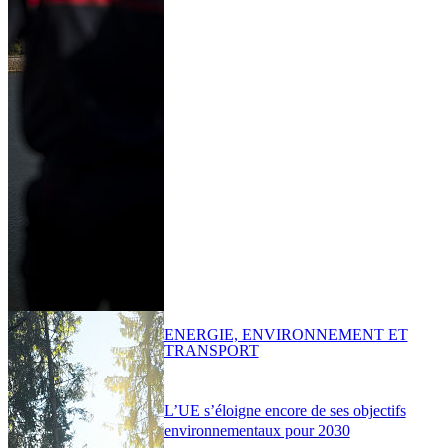
ENERGIE, ENVIRONNEMENT ET
TRANSPORT
L’UE s’éloigne encore de ses objectifs
environnementaux pour 2030