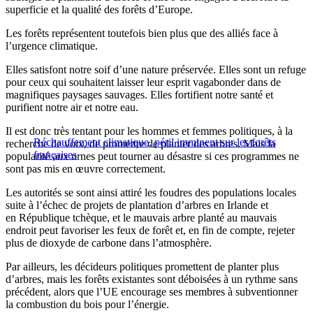
superficie et la qualité des forêts d’Europe.
Les forêts représentent toutefois bien plus que des alliés face à
l’urgence climatique.
Elles satisfont notre soif d’une nature préservée. Elles sont un refuge
pour ceux qui souhaitent laisser leur esprit vagabonder dans de
magnifiques paysages sauvages. Elles fortifient notre santé et
purifient notre air et notre eau.
Il est donc très tentant pour les hommes et femmes politiques, à la
Réchauffement climatique, péril imminent sur les forêts
recherche de voix, de promettre de planter des arbres. Mais la
françaises
popularité aux urnes peut tourner au désastre si ces programmes ne
sont pas mis en œuvre correctement.
Les autorités se sont ainsi attiré les foudres des populations locales
suite à l’échec de projets de plantation d’arbres en Irlande et
en République tchèque, et le mauvais arbre planté au mauvais
endroit peut favoriser les feux de forêt et, en fin de compte, rejeter
plus de dioxyde de carbone dans l’atmosphère.
Par ailleurs, les décideurs politiques promettent de planter plus
d’arbres, mais les forêts existantes sont déboisées à un rythme sans
précédent, alors que l’UE encourage ses membres à subventionner
la combustion du bois pour l’énergie.