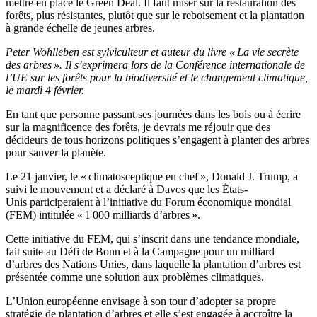
mettre en place le Green Deal. Il faut miser sur la restauration des
forêts, plus résistantes, plutôt que sur le reboisement et la plantation
à grande échelle de jeunes arbres.
Peter Wohlleben est sylviculteur et auteur du livre « La vie secrète
des arbres ». Il s’exprimera lors de la Conférence internationale de
l’UE sur les forêts pour la biodiversité et le changement climatique,
le mardi 4 février.
En tant que personne passant ses journées dans les bois ou à écrire
sur la magnificence des forêts, je devrais me réjouir que des
décideurs de tous horizons politiques s’engagent à planter des arbres
pour sauver la planète.
Le 21 janvier, le « climatosceptique en chef », Donald J. Trump, a
suivi le mouvement et a déclaré à Davos que les États-
Unis participeraient à l’initiative du Forum économique mondial
(FEM) intitulée « 1 000 milliards d’arbres ».
Cette initiative du FEM, qui s’inscrit dans une tendance mondiale,
fait suite au Défi de Bonn et à la Campagne pour un milliard
d’arbres des Nations Unies, dans laquelle la plantation d’arbres est
présentée comme une solution aux problèmes climatiques.
L’Union européenne envisage à son tour d’adopter sa propre
stratégie de plantation d’arbres et elle s’est engagée à accroître la