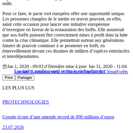
nulle.
Pour ce faire, le pacte vert européen offre une opportunité unique.
Les personnes chargées de le mettre en œuvre peuvent, en effet,
saisir cette occasion pour lancer une initiative européenne
d’envergure en faveur de la restauration des forêts. Elle assurerait
que nos forêts puissent être correctement mises à profit dans la lutte
contre la crise climatique. Elle permettrait surtout aux générations
futures de pouvoir continuer à se promener en forêt, en
émerveillement devant ces dizaines de milliers d’espèces entrelacées
et interdépendantes.
Jan 1, 2020 - 09:03
Dernière mise à jour: Jan 31, 2020 - 11:04
Les forêts, meilleur outil contre le réchauffement
Energie, Environnement et Transport
Energie & Climat
Forêts
Print
Partager
LES PLUS LUS
PRO
TECHNOLOGIES
Google écope d’une amende record de 890 millions d’euros
23.07.2026