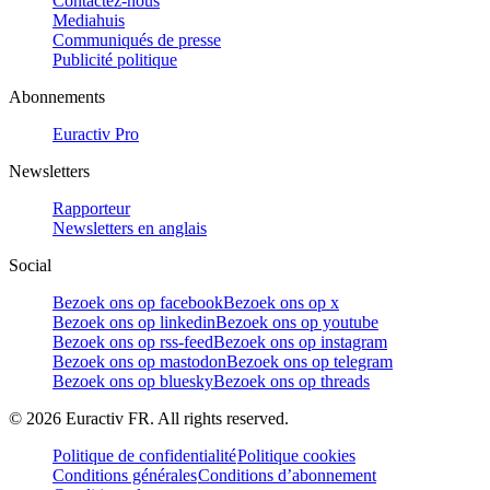
Contactez-nous
Mediahuis
Communiqués de presse
Publicité politique
Abonnements
Euractiv Pro
Newsletters
Rapporteur
Newsletters en anglais
Social
Bezoek ons op facebook
Bezoek ons op x
Bezoek ons op linkedin
Bezoek ons op youtube
Bezoek ons op rss-feed
Bezoek ons op instagram
Bezoek ons op mastodon
Bezoek ons op telegram
Bezoek ons op bluesky
Bezoek ons op threads
©
2026
Euractiv FR. All rights reserved.
Politique de confidentialité
Politique cookies
Conditions générales
Conditions d’abonnement