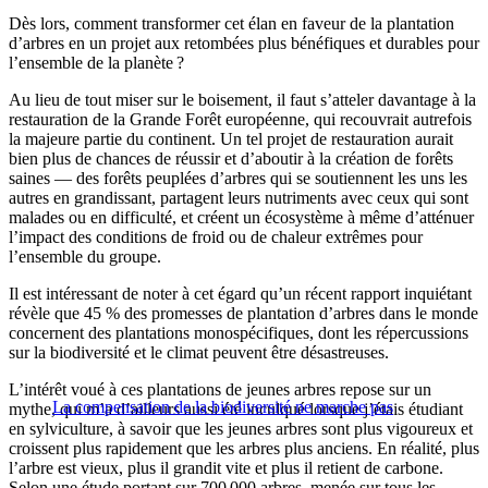
Dès lors, comment transformer cet élan en faveur de la plantation
d’arbres en un projet aux retombées plus bénéfiques et durables pour
l’ensemble de la planète ?
Au lieu de tout miser sur le boisement, il faut s’atteler davantage à la
restauration de la Grande Forêt européenne, qui recouvrait autrefois
la majeure partie du continent. Un tel projet de restauration aurait
bien plus de chances de réussir et d’aboutir à la création de forêts
saines — des forêts peuplées d’arbres qui se soutiennent les uns les
autres en grandissant, partagent leurs nutriments avec ceux qui sont
malades ou en difficulté, et créent un écosystème à même d’atténuer
l’impact des conditions de froid ou de chaleur extrêmes pour
l’ensemble du groupe.
Il est intéressant de noter à cet égard qu’un récent rapport inquiétant
révèle que 45 % des promesses de plantation d’arbres dans le monde
concernent des plantations monospécifiques, dont les répercussions
sur la biodiversité et le climat peuvent être désastreuses.
L’intérêt voué à ces plantations de jeunes arbres repose sur un
La compensation de la biodiversité ne marche pas
mythe, qui m’a d’ailleurs aussi été inculqué lorsque j’étais étudiant
en sylviculture, à savoir que les jeunes arbres sont plus vigoureux et
croissent plus rapidement que les arbres plus anciens. En réalité, plus
l’arbre est vieux, plus il grandit vite et plus il retient de carbone.
Selon une étude portant sur 700 000 arbres, menée sur tous les