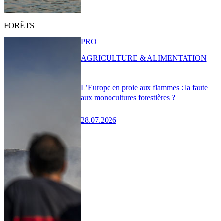
FORÊTS
PRO
AGRICULTURE & ALIMENTATION
L’Europe en proie aux flammes : la faute
aux monocultures forestières ?
28.07.2026