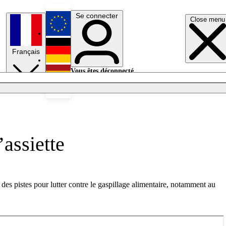
Se connecter
Close menu
English
Français
Deutsch
Vous êtes déconnecté.
Se connecter
Español
Lumières éteintes
’assiette
s pistes pour lutter contre le gaspillage alimentaire, notamment au