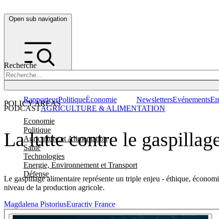
Open sub navigation
Recherche
Rapporteur
Politique
Économie
Newsletters
Evénements
Em
POLICY AREAS
PODCAST
AGRICULTURE & ALIMENTATION
Economie
Politique
La lutte contre le gaspillage
Agriculture et Alimentation
Santé
Technologies
Energie, Environnement et Transport
Défense
Le gaspillage alimentaire représente un triple enjeu - éthique, écon
niveau de la production agricole.
Magdalena Pistorius
Euractiv France