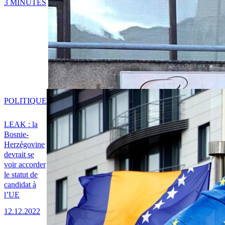
3 MINUTES
POLITIQUE
LEAK : la
Bosnie-
Herzégovine
devrait se
voir accorder
le statut de
candidat à
l’UE
12.12.2022