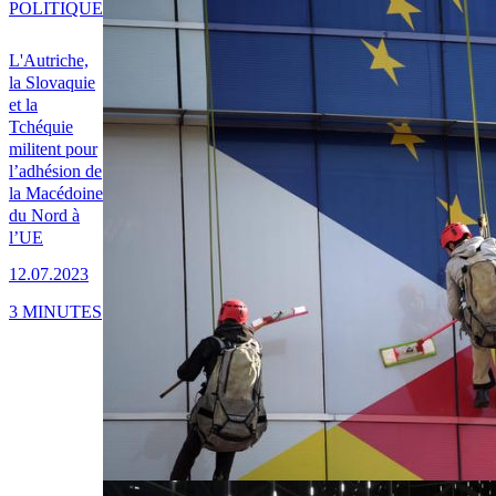
POLITIQUE
L'Autriche,
la Slovaquie
et la
Tchéquie
militent pour
l’adhésion de
la Macédoine
du Nord à
l’UE
12.07.2023
3 MINUTES