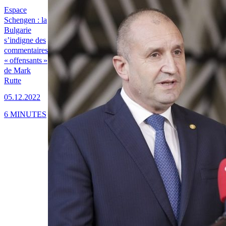
Espace
Schengen : la
Bulgarie
s’indigne des
commentaires
« offensants »
de Mark
Rutte
05.12.2022
6 MINUTES