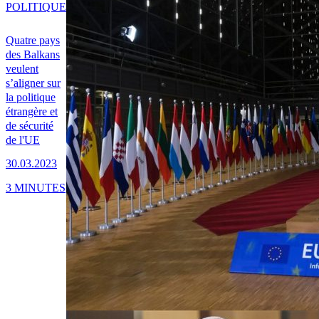
POLITIQUE
Quatre pays
des Balkans
veulent
s’aligner sur
la politique
étrangère et
de sécurité
de l'UE
30.03.2023
3 MINUTES