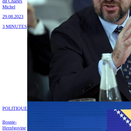
dit Charles
Michel
29.08.2023
3 MINUTES
POLITIQUE
Bosnie-
Herzégovine