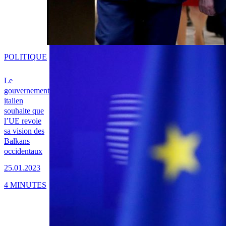
POLITIQUE
Le
gouvernement
italien
souhaite que
l’UE revoie
sa vision des
Balkans
occidentaux
25.01.2023
4 MINUTES