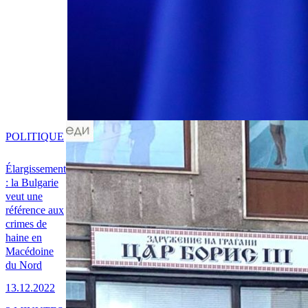
POLITIQUE
Élargissement
: la Bulgarie
veut une
référence aux
crimes de
haine en
Macédoine
du Nord
13.12.2022