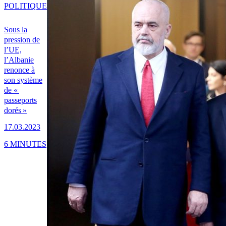
POLITIQUE
Sous la
pression de
l’UE,
l’Albanie
renonce à
son système
de «
passeports
dorés »
17.03.2023
6 MINUTES