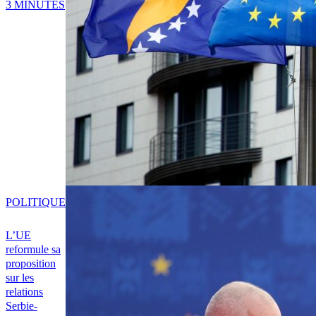
3 MINUTES
POLITIQUE
L’UE
reformule sa
proposition
sur les
relations
Serbie-