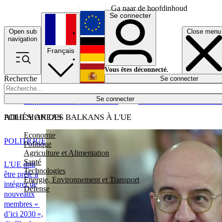
Ga naar de hoofdinhoud
Se connecter
Open sub
Close menu
English
navigation
Français
Deutsch
Vous êtes déconnecté.
Recherche
Se connecter
Español
Lumières éteintes
Se connecter
Rapporteur
Politique
Économie
Newsletters
Evénements
Em
POLICY AREAS
ADHÉSION DES BALKANS À L'UE
Economie
POLITIQUE
Politique
Agriculture et Alimentation
Santé
L'UE doit
Technologies
être prête à
Energie, Environnement et Transport
intégrer de
Défense
nouveaux
membres «
d’ici 2030 »,