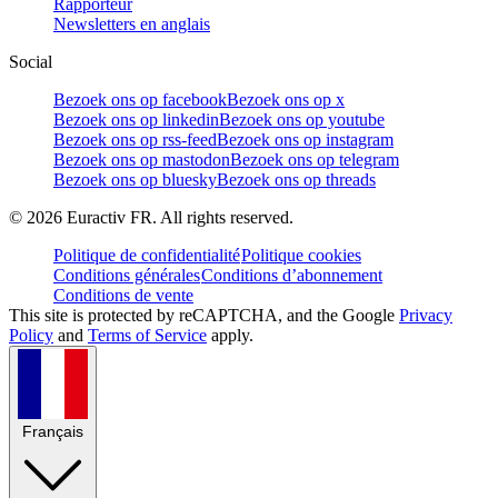
Rapporteur
Newsletters en anglais
Social
Bezoek ons op facebook
Bezoek ons op x
Bezoek ons op linkedin
Bezoek ons op youtube
Bezoek ons op rss-feed
Bezoek ons op instagram
Bezoek ons op mastodon
Bezoek ons op telegram
Bezoek ons op bluesky
Bezoek ons op threads
©
2026
Euractiv FR. All rights reserved.
Politique de confidentialité
Politique cookies
Conditions générales
Conditions d’abonnement
Conditions de vente
This site is protected by reCAPTCHA, and the Google
Privacy
Policy
and
Terms of Service
apply.
Français