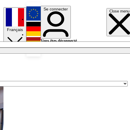
Se connecter
Close menu
English
Français
Deutsch
Vous êtes déconnecté.
Se connecter
Español
Lumières éteintes