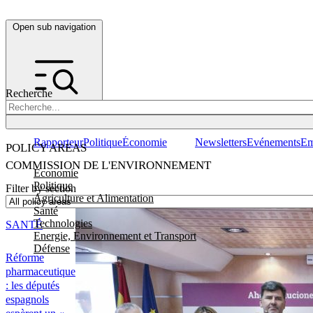
Open sub navigation
Recherche
Rapporteur
Politique
Économie
Newsletters
Evénements
Em
POLICY AREAS
COMMISSION DE L'ENVIRONNEMENT
Economie
Politique
Filter by section
Agriculture et Alimentation
Santé
Technologies
SANTÉ
Energie, Environnement et Transport
Défense
Réforme
pharmaceutique
: les députés
espagnols