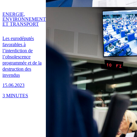
ENERGIE,
ENVIRONNEMENT
ET TRANSPORT
Les eurodéputés
favorables à
l’interdiction de
l’obsolescence
programmée et de la
destruction des
invendus
15.06.2023
3 MINUTES