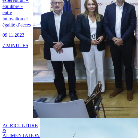
espèrent un «
équilibre »
entre
innovation et
égalité d’accès
09.11.2023
7 MINUTES
AGRICULTURE
&
ALIMENTATION