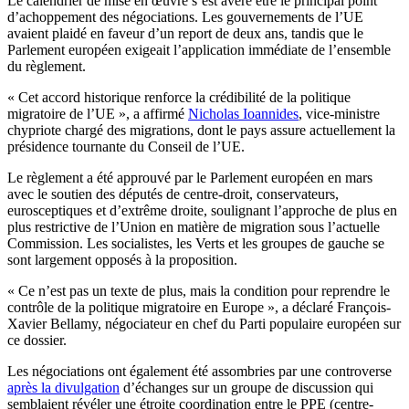
Le calendrier de mise en œuvre s’est avéré être le principal point
d’achoppement des négociations. Les gouvernements de l’UE
avaient plaidé en faveur d’un report de deux ans, tandis que le
Parlement européen exigeait l’application immédiate de l’ensemble
du règlement.
« Cet accord historique renforce la crédibilité de la politique
migratoire de l’UE », a affirmé
Nicholas Ioannides
, vice-ministre
chypriote chargé des migrations, dont le pays assure actuellement la
présidence tournante du Conseil de l’UE.
Le règlement a été approuvé par le Parlement européen en mars
avec le soutien des députés de centre-droit, conservateurs,
eurosceptiques et d’extrême droite, soulignant l’approche de plus en
plus restrictive de l’Union en matière de migration sous l’actuelle
Commission. Les socialistes, les Verts et les groupes de gauche se
sont largement opposés à la proposition.
« Ce n’est pas un texte de plus, mais la condition pour reprendre le
contrôle de la politique migratoire en Europe », a déclaré François-
Xavier Bellamy, négociateur en chef du Parti populaire européen sur
ce dossier.
Les négociations ont également été assombries par une controverse
après la divulgation
d’échanges
sur un groupe
de discussion qui
semblaient révéler une étroite coordination entre le PPE (centre-