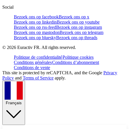
Social
Bezoek ons op facebook
Bezoek ons op x
Bezoek ons op linkedin
Bezoek ons op youtube
Bezoek ons op rss-feed
Bezoek ons op instagram
Bezoek ons op mastodon
Bezoek ons op telegram
Bezoek ons op bluesky
Bezoek ons op threads
©
2026
Euractiv FR. All rights reserved.
Politique de confidentialité
Politique cookies
Conditions générales
Conditions d’abonnement
Conditions de vente
This site is protected by reCAPTCHA, and the Google
Privacy
Policy
and
Terms of Service
apply.
Français