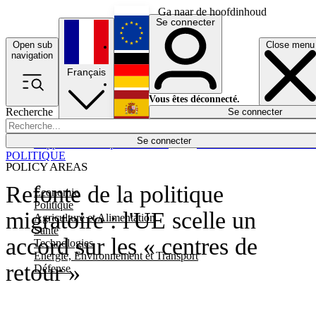
Ga naar de hoofdinhoud
Se connecter
Open sub
Close menu
English
navigation
Français
Deutsch
Vous êtes déconnecté.
Recherche
Se connecter
Español
Lumières éteintes
Se connecter
Rapporteur
Politique
Économie
Newsletters
Evénements
Em
POLITIQUE
POLICY AREAS
Refonte de la politique
Economie
Politique
migratoire : l'UE scelle un
Agriculture et Alimentation
Santé
accord sur les « centres de
Technologies
Energie, Environnement et Transport
retour »
Défense