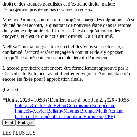
droit) et des groupes populistes et d’extrême droite, malgré
l’engagement pris de ne pas coopérer avec eux.
Magnus Brunner, commissaire européen chargé des migrations, s’est
félicité de cet accord, le qualifiant de nouvelle étape dans la refonte
du système migratoire de l’Union. « C’est ce qu’attendent les
citoyens, et c’est ce que nous leur offrons », a-t-il affirmé.
Mélissa Camara, négociatrice en chef des Verts sur ce dossier, a
condamné l’accord et s’est engagée à continuer de s’y opposer
lorsqu’il sera présenté en séance plénière du Parlement.
L’accord provisoire doit encore être formellement approuvé par le
Conseil et le Parlement avant d’entrer en vigueur. Aucune date n’a
encore été fixée pour l’approbation finale.
(bw, cz)
Jun 2, 2026 - 10:53
Dernière mise à jour: Jun 2, 2026 - 10:55
Politique
Centres de Retour
Commission Européenne
François-Xavier Bellamy
Magnus Brunner
Malik Azmani
Parlement Européen
Parti Populaire Européen (PPE)
Print
Partager
LES PLUS LUS