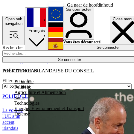
Ga naar de hoofdinhoud
Se connecter
Open sub
Close menu
English
navigation
Français
Deutsch
Vous êtes déconnecté.
Recherche
Se connecter
Español
Lumières éteintes
Se connecter
Rapporteur
Politique
Économie
Newsletters
Evénements
Em
POLICY AREAS
PRÉSIDENCE IRLANDAISE DU CONSEIL
Filter by section
Economie
Politique
Agriculture et Alimentation
POLITIQUE
Santé
Technologies
Energie, Environnement et Transport
La voix de
Défense
l'UE a un
accent
irlandais