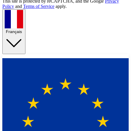
This site is protected by reCAPTCHA, and the Google
Privacy
Policy
and
Terms of Service
apply.
Français