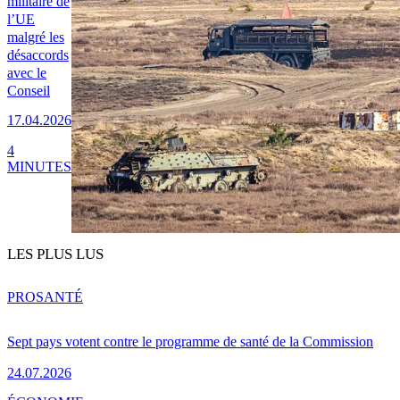
militaire de
l’UE
malgré les
désaccords
avec le
Conseil
17.04.2026
4
MINUTES
LES PLUS LUS
PRO
SANTÉ
Sept pays votent contre le programme de santé de la Commission
24.07.2026