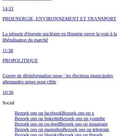
14:33
PRO
ENERGIE, ENVIRONNEMENT ET TRANSPORT
La pénurie d'énergie nucléaire en Hongrie ouvre la voie à la
libéralisation du marché
11:38
PRO
POLITIQUE
Guerre de désinformation russe : les élections municipales
allemandes prises pour cible
10:36
Social
Bezoek ons op facebook
Bezoek ons op x
Bezoek ons op linkedin
Bezoek ons op youtube
Bezoek ons op rss-feed
Bezoek ons op instagram
Bezoek ons op mastodon
Bezoek ons op telegram
Bezoek ons op bluesky
Bezoek ons op threads