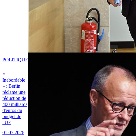
POLITIQUE
«
Inabordable
» : Berlin
réclame une
réduction de
400 milliards
d'euros du
budget de
l'UE
01.07.2026