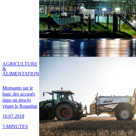
AGRICULTURE
&
ALIMENTATION
Monsanto sur le
banc des accusés
dans un procès
visant le Roundup
10.07.2018
5 MINUTES