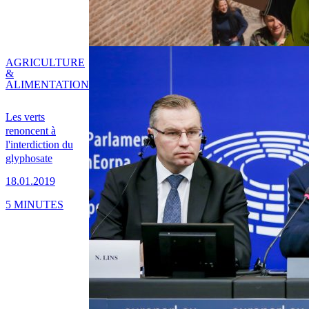
AGRICULTURE
&
ALIMENTATION
Les verts
renoncent à
l'interdiction du
glyphosate
18.01.2019
5 MINUTES