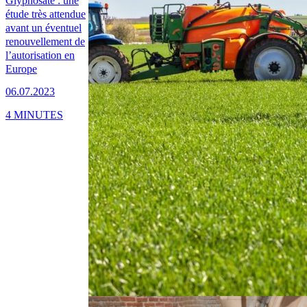
Glyphosate : une
étude très attendue
avant un éventuel
renouvellement de
l’autorisation en
Europe
06.07.2023
4 MINUTES