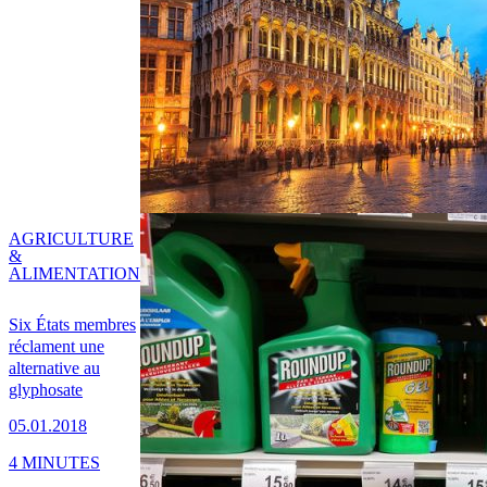
AGRICULTURE
&
ALIMENTATION
Six États membres
réclament une
alternative au
glyphosate
05.01.2018
4 MINUTES