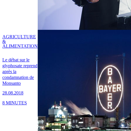
AGRICULTURE
&
ALIMENTATION
Le débat sur le
glyphosate reprend
après la
condamnation de
Monsanto
28.08.2018
8 MINUTES