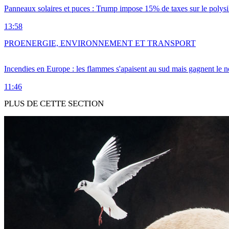
Panneaux solaires et puces : Trump impose 15% de taxes sur le polysi
13:58
PRO
ENERGIE, ENVIRONNEMENT ET TRANSPORT
Incendies en Europe : les flammes s'apaisent au sud mais gagnent le n
11:46
PLUS DE CETTE SECTION