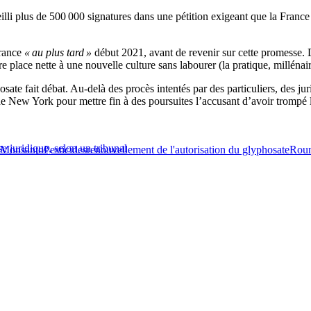
eilli plus de 500 000 signatures dans une pétition exigeant que la Franc
France
« au plus tard »
début 2021, avant de revenir sur cette promesse. D
lace nette à une nouvelle culture sans labourer (la pratique, millénaire, 
ate fait débat. Au-delà des procès intentés par des particuliers, des jur
at de New York pour mettre fin à des poursuites l’accusant d’avoir tro
 juridique, selon un tribunal
Monsanto
Pesticides
renouvellement de l'autorisation du glyphosate
Rou