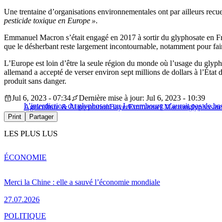
Une trentaine d’organisations environnementales ont par ailleurs recu
pesticide toxique en Europe »
.
Emmanuel Macron s’était engagé en 2017 à sortir du glyphosate en 
que le désherbant reste largement incontournable, notamment pour faire p
L’Europe est loin d’être la seule région du monde où l’usage du glyphos
allemand a accepté de verser environ sept millions de dollars à l’Ét
produit sans danger.
Jul 6, 2023 - 07:34
Dernière mise à jour: Jul 6, 2023 - 10:39
L’interdiction du glyphosate au Luxembourg n’aurait pas de base
Agriculture & Alimentation
Bayer
Emmanuel Macron
glyphosate
Print
Partager
LES PLUS LUS
ÉCONOMIE
Merci la Chine : elle a sauvé l’économie mondiale
27.07.2026
POLITIQUE