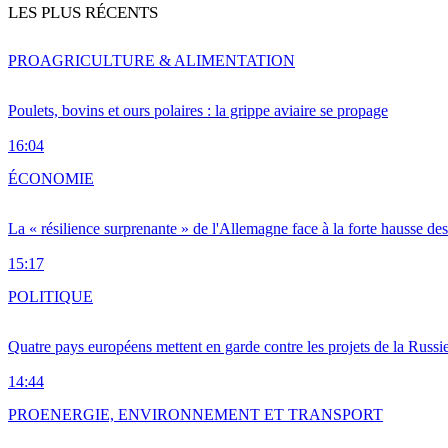
LES PLUS RÉCENTS
PRO
AGRICULTURE & ALIMENTATION
Poulets, bovins et ours polaires : la grippe aviaire se propage
16:04
ÉCONOMIE
La « résilience surprenante » de l'Allemagne face à la forte hausse de
15:17
POLITIQUE
Quatre pays européens mettent en garde contre les projets de la Russi
14:44
PRO
ENERGIE, ENVIRONNEMENT ET TRANSPORT