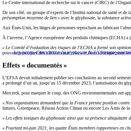
Le Centre international de recherche sur le cancer (CIRC) de l’Orga
De son côté, un groupe d’experts de l’Institut national de santé et 
présomption moyenne de lien »
avec le glyphosate, la substance acti
Aux États-Unis, les litiges de personnes reprochant au fabricant l’ab
À l’inverse, l’Agence européenne des produits chimiques (ECHA) a jug
« Le Comité d’évaluation des risques de l’ECHA a formé son opinion 
Les projets d’interdiction du glyphosate de l’Allemagne pourrai
pouvant provoquer des
« lésions aux yeux »
et étant
« toxique pour le
Effets « documentés »
L’EFSA devait initialement publier ses conclusions au second semestr
a prolongé d’un an, jusqu’au 15 décembre 2023, l’autorisation du gly
Mercredi, pour marquer le coup, des ONG environnementales ont appel
« Nos organisations demandent que la France prenne position contre l
futures, Greenpeace, Réseau Action Climat ou encore Les Amis de la Te
« Les effets toxiques du glyphosate ainsi que sa présence ubiquitaire
« Pourtant mi-juin 2021, les quatre États membres rapporteurs en cha