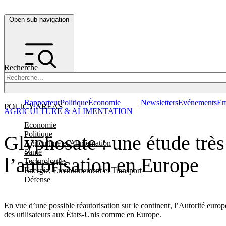
Open sub navigation
Recherche
Rapporteur
Politique
Économie
Newsletters
Evénements
Em
POLICY AREAS
AGRICULTURE & ALIMENTATION
Economie
Politique
Glyphosate : une étude trè
Agriculture et Alimentation
Santé
l’autorisation en Europe
Technologies
Energie, Environnement et Transport
Défense
En vue d’une possible réautorisation sur le continent, l’Autorité euro
des utilisateurs aux États-Unis comme en Europe.