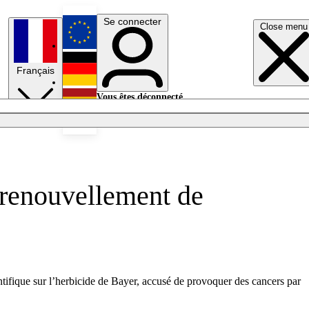
Se connecter
Close menu
English
Français
Deutsch
Vous êtes déconnecté.
Se connecter
Español
Lumières éteintes
 renouvellement de
ntifique sur l’herbicide de Bayer, accusé de provoquer des cancers par