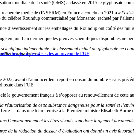
nisation mondiale de la santé (OMS) a classé en 2015 le glyphosate co
de la recherche médicale (INSERM) en France a conclu en 2021 à
« l’exis
ve du célèbre Roundup commercialisé par Monsanto, racheté par l’alle
sence d’avertissement sur les emballages du Roundup ont coûté des millia
é en juin l’an dernier que les preuves scientifiques disponibles ne pe
scientifique indépendante : le classement actuel du glyphosate ne cha
ent se heurter à des obstacles au niveau de l’UE
s milieux aquatiques »
.
e 2022, avant d’annoncer leur report en raison du nombre « sans précéd
phosate dans l’UE.
é le gouvernement français à s’opposer au renouvellement de cette aut
a réautorisation de cette substance dangereuse pour la santé et l’envi
rre — dans une lettre remise à la Première ministre Elisabeth Borne et
 dans l’environnement et les êtres vivants sont donc largement document
rge de la rédaction du dossier d’évaluation ont donné un avis favorabl