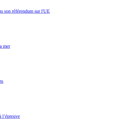
s son référendum sur l'UE
la mer
ts
à l’épreuve