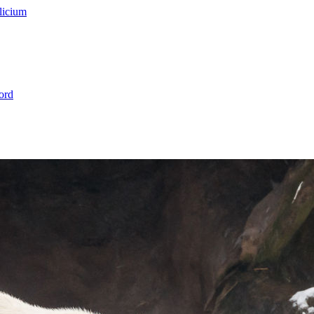
licium
ord