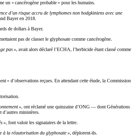
mme un « cancérogène probable » pour les humains.
tence d’un risque accru de lymphomes non hodgkiniens avec une
mand Bayer en 2018.
rds de dollars à Bayer.
rmettaient pas de classer le glyphosate comme cancérogène.
nge pas »
, avait alors déclaré l’ECHA, l’herbicide étant classé comme
ent » d’observations reçues. En attendant cette étude, la Commission
orisation.
ronnement »
, ont réclamé une quinzaine d’ONG — dont Générations
 d’autres ministères.
és »
, font valoir les signataires de la lettre.
e à la réautorisation du glyphosate »
, déplorent-ils.