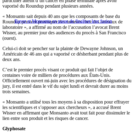
particulier atteint d’un cancer en phase terminale après avoir
vaporisé du Roundup pendant plusieurs années.
« Monsanto sait depuis 40 ans que les composants de base du
Bayer et Monsanto en passe de finaliser leur fusion
Roundup peuvent provoquer des tumeurs chez des animaux de
laboratoire », a affirmé au nom de l’accusation l’avocat Brent
Wisner, au premier jour des audiences du procès à San Francisco
(ouest).
Celui-ci doit se pencher sur la plainte de Dewayne Johnson, un
Américain de 46 ans qui a vaporisé ce désherbant pendant plus de
deux ans.
C’est le premier procès visant ce produit qui fait l’objet de
centaines voire de milliers de procédures aux États-Unis.
Officiellement ouvert mi-juin avec les procédures de désignation du
jury, il est entré dans le vif du sujet lundi et devrait durer au moins
trois semaines.
« Monsanto a utilisé tous les moyens à sa disposition pour effrayer
les scientifiques et s’opposer aux chercheurs », a accusé Brent
Wisner en affirmant que Monsanto avait tout fait pour dissimuler le
lien entre son produit et les risques de cancer.
Glyphosate