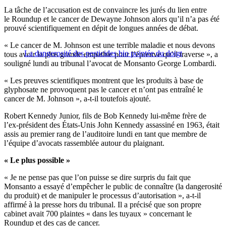
La tâche de l’accusation est de convaincre les jurés du lien entre
le Roundup et le cancer de Dewayne Johnson alors qu’il n’a pas été
prouvé scientifiquement en dépit de longues années de débat.
« Le cancer de M. Johnson est une terrible maladie et nous devons
La dangerosité des pesticides bio pointée du doigt
tous avoir la plus grande empathie pour l’épreuve qu’il traverse », a
souligné lundi au tribunal l’avocat de Monsanto George Lombardi.
« Les preuves scientifiques montrent que les produits à base de
glyphosate ne provoquent pas le cancer et n’ont pas entraîné le
cancer de M. Johnson », a-t-il toutefois ajouté.
Robert Kennedy Junior, fils de Bob Kennedy lui-même frère de
l’ex-président des États-Unis John Kennedy assassiné en 1963, était
assis au premier rang de l’auditoire lundi en tant que membre de
l’équipe d’avocats rassemblée autour du plaignant.
« Le plus possible »
« Je ne pense pas que l’on puisse se dire surpris du fait que
Monsanto a essayé d’empêcher le public de connaître (la dangerosité
du produit) et de manipuler le processus d’autorisation », a-t-il
affirmé à la presse hors du tribunal. Il a précisé que son propre
cabinet avait 700 plaintes « dans les tuyaux » concernant le
Roundup et des cas de cancer.