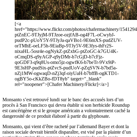
[<a
href="https://www.flickr.com/photos/chafermachinery/15412945
ptZnEC-9TJyjM-9TJzoe-ozjfAB-og4F7L-oCwybJ-
pudP2c-pUoY5Y-9TJyJa-qaVBo1-9E6mXS-pudZUV-
orTMhE-oeLF5h-9EiaBp-9TJy5V-9E3fys-thFr2S-
nixaHL-5osr4e-ogNykZ-ptZxbG-ptZoGC-k7GU4K-
oCmqDS-q9yAGP-q9yDMr-b7cGjD-b7cFjz-
qoGDF3-q9q8Us-omo5jz-ogwfK6-b7beTr-9Vx9iP-
9E3sHP-pudSix-ptZvcS-pudUoV-pZqSVN-b7bd5a-
nZj1MW-ogwaqD-nZj3qf-oiyUaH-b7bffB-ogKTD1-
ogBY5o-cKkZBo-fDT8yb" target="_blank"
rel="noopener">[Chafer Machinery/Flickr]</a>]
Monsanto s’est retrouvé lundi sur le banc des accusés lors d’un
procès à San Francisco qui devra établir si son herbicide Roundup
est cancérigène et si le groupe américain a volontairement caché la
dangerosité de ce produit élaboré à partir du glyphosate.
Monsanto, qui vient d’être racheté par l’allemand Bayer et dont la
raison sociale devrait bientôt disparaître, est visé par la plainte d’un