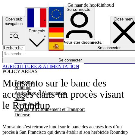
Ga naar de hoofdinhoud
Se connecter
Open sub
Close menu
English
navigation
Français
Deutsch
Vous êtes déconnecté.
Recherche
Se connecter
Español
Lumières éteintes
Se connecter
Rapporteur
Politique
Économie
Newsletters
Evénements
Em
AGRICULTURE & ALIMENTATION
POLICY AREAS
Monsanto sur le banc des
Economie
Politique
accusés dans un procès visant
Agriculture et Alimentation
Santé
le Roundup
Technologies
Energie, Environnement et Transport
Défense
Monsanto s’est retrouvé lundi sur le banc des accusés lors d’un
procès à San Francisco qui devra établir si son herbicide Roundup