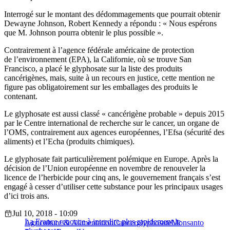
Interrogé sur le montant des dédommagements que pourrait obtenir
Dewayne Johnson, Robert Kennedy a répondu : « Nous espérons
que M. Johnson pourra obtenir le plus possible ».
Contrairement à l’agence fédérale américaine de protection
de l’environnement (EPA), la Californie, où se trouve San
Francisco, a placé le glyphosate sur la liste des produits
cancérigènes, mais, suite à un recours en justice, cette mention ne
figure pas obligatoirement sur les emballages des produits le
contenant.
Le glyphosate est aussi classé « cancérigène probable » depuis 2015
par le Centre international de recherche sur le cancer, un organe de
l’OMS, contrairement aux agences européennes, l’Efsa (sécurité des
aliments) et l’Echa (produits chimiques).
Le glyphosate fait particulièrement polémique en Europe. Après la
décision de l’Union européenne en novembre de renouveler la
licence de l’herbicide pour cinq ans, le gouvernement français s’est
engagé à cesser d’utiliser cette substance pour les principaux usages
d’ici trois ans.
Jul 10, 2018 - 10:09
La France renonce à interdire plus rapidement le
Agriculture & Alimentation
Cancer
glyphosate
Monsanto