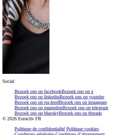
Social
Bezoek ons op facebook
Bezoek ons op x
Bezoek ons op linkedin
Bezoek ons op youtube
Bezoek ons op rss-feed
Bezoek ons op instagram
Bezoek ons op mastodon
Bezoek ons op telegram
Bezoek ons op bluesky
Bezoek ons op threads
©
2026
Euractiv FR
Politique de confidentialité
Politique cookies
Conditions générales
Conditions d’abonnement