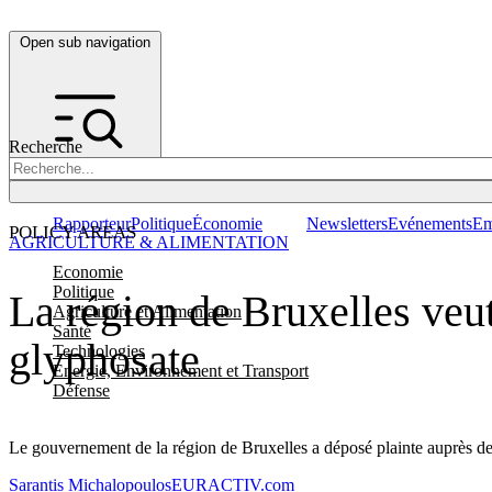
Open sub navigation
Recherche
Rapporteur
Politique
Économie
Newsletters
Evénements
Em
POLICY AREAS
AGRICULTURE & ALIMENTATION
Economie
Politique
La région de Bruxelles veu
Agriculture et Alimentation
Santé
glyphosate
Technologies
Energie, Environnement et Transport
Défense
Le gouvernement de la région de Bruxelles a déposé plainte auprès de 
Sarantis Michalopoulos
EURACTIV.com