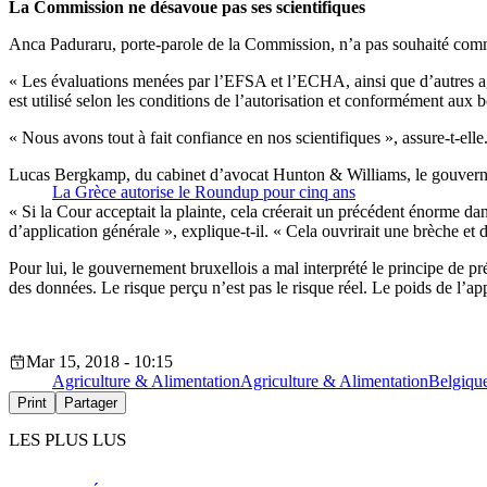
La Commission ne désavoue pas ses scientifiques
Anca Paduraru, porte-parole de la Commission, n’a pas souhaité comme
« Les évaluations menées par l’EFSA et l’ECHA, ainsi que d’autres age
est utilisé selon les conditions de l’autorisation et conformément aux 
« Nous avons tout à fait confiance en nos scientifiques », assure-t-elle
Lucas Bergkamp, du cabinet d’avocat Hunton & Williams, le gouverneme
La Grèce autorise le Roundup pour cinq ans
« Si la Cour acceptait la plainte, cela créerait un précédent énorme dan
d’application générale », explique-t-il. « Cela ouvrirait une brèche et 
Pour lui, le gouvernement bruxellois a mal interprété le principe de pr
des données. Le risque perçu n’est pas le risque réel. Le poids de l’appr
Mar 15, 2018 - 10:15
Agriculture & Alimentation
Agriculture & Alimentation
Belgiqu
Print
Partager
LES PLUS LUS