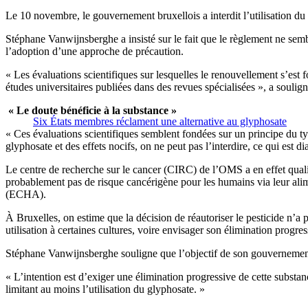
Le 10 novembre, le gouvernement bruxellois a interdit l’utilisation du 
Stéphane Vanwijnsberghe a insisté sur le fait que le règlement ne sembl
l’adoption d’une approche de précaution.
« Les évaluations scientifiques sur lesquelles le renouvellement s’est 
études universitaires publiées dans des revues spécialisées », a soulign
« Le doute bénéficie à la substance »
Six États membres réclament une alternative au glyphosate
« Ces évaluations scientifiques semblent fondées sur un principe du ty
glyphosate et des effets nocifs, on ne peut pas l’interdire, ce qui est
Le centre de recherche sur le cancer (CIRC) de l’OMS a en effet qual
probablement pas de risque cancérigène pour les humains via leur ali
(ECHA).
À Bruxelles, on estime que la décision de réautoriser le pesticide n’
utilisation à certaines cultures, voire envisager son élimination progre
Stéphane Vanwijnsberghe souligne que l’objectif de son gouvernement n
« L’intention est d’exiger une élimination progressive de cette substan
limitant au moins l’utilisation du glyphosate. »