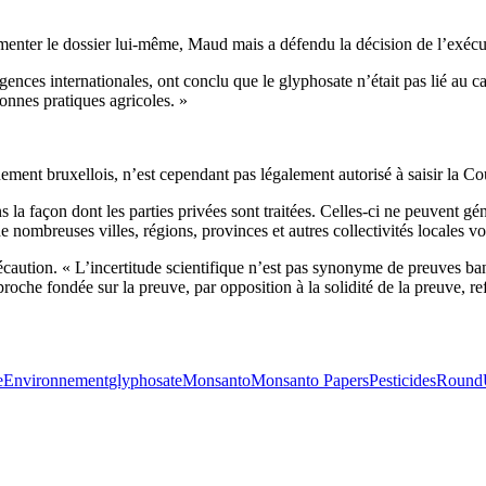
nter le dossier lui-même, Maud mais a défendu la décision de l’exécuti
nces internationales, ont conclu que le glyphosate n’était pas lié au 
bonnes pratiques agricoles. »
.
nt bruxellois, n’est cependant pas légalement autorisé à saisir la Cou
s la façon dont les parties privées sont traitées. Celles-ci ne peuvent g
de nombreuses villes, régions, provinces et autres collectivités locales v
écaution. « L’incertitude scientifique n’est pas synonyme de preuves banc
oche fondée sur la preuve, par opposition à la solidité de la preuve, refl
e
Environnement
glyphosate
Monsanto
Monsanto Papers
Pesticides
Round