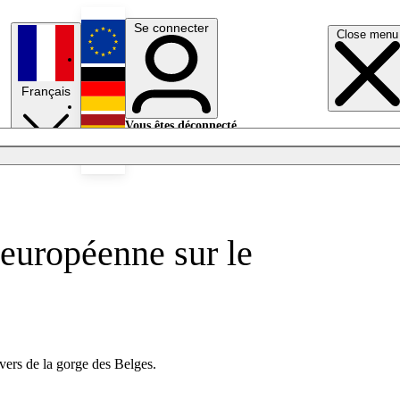
Se connecter
Close menu
English
Français
Deutsch
Vous êtes déconnecté.
Se connecter
Español
Lumières éteintes
européenne sur le
vers de la gorge des Belges.