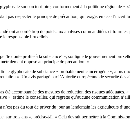
glyphosate sur son territoire, conformément à la politique régionale « zé
ait pas respecter le principe de précaution, qui exige, en cas d’incertit
fondé ont accordé trop de poids aux analyses commanditées et fournies pa
é le responsable bruxellois.
pe ‘le doute profite à la substance’ », souligne le gouvernement bruxello
 diamétralement opposé au principe de précaution. »
ifié le glyphosate de substance « probablement cancérogène », alors q
mentation ». Un avis partagé par l’Autorité européenne de sécurité de
a pas été accompagnée des mesures de réduction des risques adéquates. «
ssive », estime le conseiller, qui regrette qu’aucune communication n’aill
’est pas du tout de priver du jour au lendemain les agriculteurs d’une
ce, sur trois ans », précise-t-il. « Cela devrait permettre à la Commissi