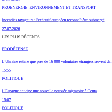
PRO
ENERGIE, ENVIRONNEMENT ET TRANSPORT
Incendies ravageurs : l'exécutif européen reconnaît être submergé
27.07.2026
LES PLUS RÉCENTS
PRO
DÉFENSE
L'Ukraine estime que près de 16 000 volontaires étrangers servent da
15:55
POLITIQUE
L'Espagne anticipe une nouvelle poussée migratoire à Ceuta
15:07
POLITIQUE