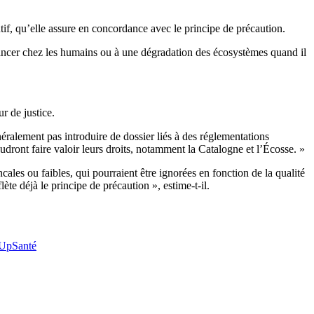
f, qu’elle assure en concordance avec le principe de précaution.
cancer chez les humains ou à une dégradation des écosystèmes quand il
r de justice.
énéralement pas introduire de dossier liés à des réglementations
oudront faire valoir leurs droits, notamment la Catalogne et l’Écosse. »
ales ou faibles, qui pourraient être ignorées en fonction de la qualité
ète déjà le principe de précaution », estime-t-il.
Up
Santé