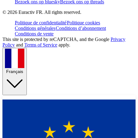
Bezoek ons op bluesky
Bezoek ons op threads
©
2026
Euractiv FR. All rights reserved.
Politique de confidentialité
Politique cookies
Conditions générales
Conditions d’abonnement
Conditions de vente
This site is protected by reCAPTCHA, and the Google
Privacy
Policy
and
Terms of Service
apply.
Français