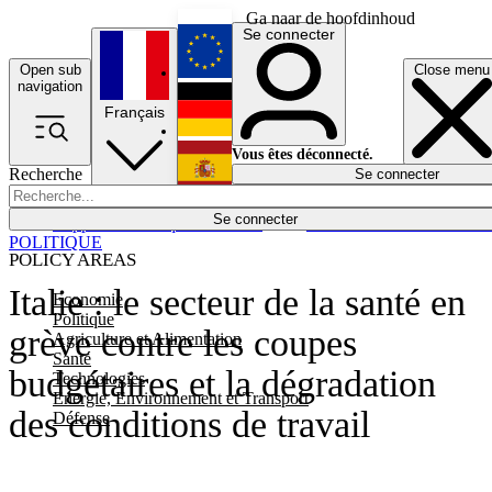
Ga naar de hoofdinhoud
Se connecter
Open sub
Close menu
English
navigation
Français
Deutsch
Vous êtes déconnecté.
Recherche
Se connecter
Español
Lumières éteintes
Se connecter
Rapporteur
Politique
Économie
Newsletters
Evénements
Em
POLITIQUE
POLICY AREAS
Italie : le secteur de la santé en
Economie
Politique
grève contre les coupes
Agriculture et Alimentation
Santé
budgétaires et la dégradation
Technologies
Energie, Environnement et Transport
des conditions de travail
Défense