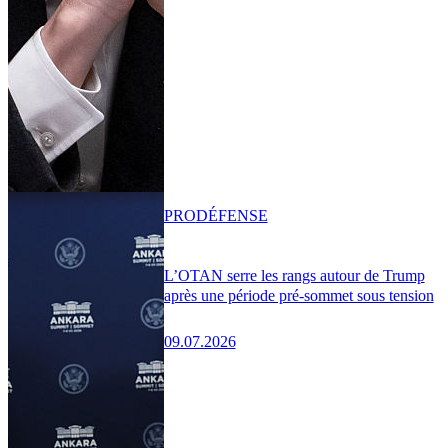
PRO
DÉFENSE
L’OTAN serre les rangs autour de Trump
après une période pré-sommet sous tension
09.07.2026