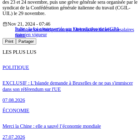
des 23 et 24 novembre, puis une grève générale sera organisée par le
syndicat de la Confédération générale italienne du travail (CGIL-
UIL) le 29 novembre.
Nov 21, 2024 - 07:46
Italie : la loi controversée sur l’interdiction de la GPA
Politique
Santé
budget
Giorgia Meloni
grêve
Italie
Rome
salaires
entre en vigueur
Santé
Print
Partager
LES PLUS LUS
POLITIQUE
EXCLUSIF : L'Islande demande à Bruxelles de ne pas s'immiscer
dans son référendum sur l'UE
07.08.2026
ÉCONOMIE
Merci la Chine : elle a sauvé l’économie mondiale
27.07.2026