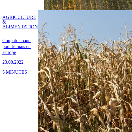
AGRICULTURE
&
ALIMENTATION
Coup de chaud
pour le maïs en
Europe
23.08.2022
5 MINUTES