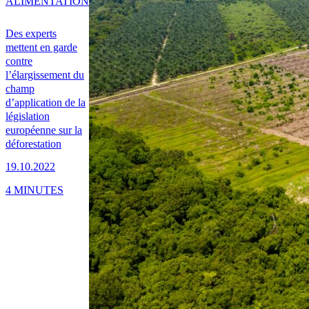
ALIMENTATION
Des experts
mettent en garde
contre
l’élargissement du
champ
d’application de la
législation
européenne sur la
déforestation
19.10.2022
4 MINUTES