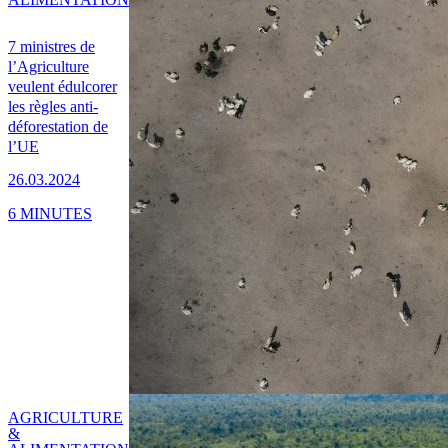
7 ministres de
l’Agriculture
veulent édulcorer
les règles anti-
déforestation de
l’UE
26.03.2024
6 MINUTES
AGRICULTURE
&