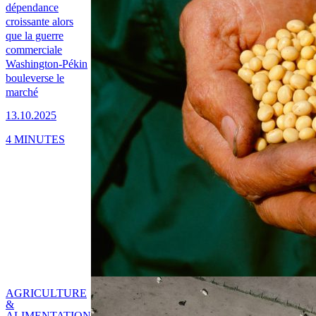
dépendance
croissante alors
que la guerre
commerciale
Washington-Pékin
bouleverse le
marché
13.10.2025
4 MINUTES
AGRICULTURE
&
ALIMENTATION