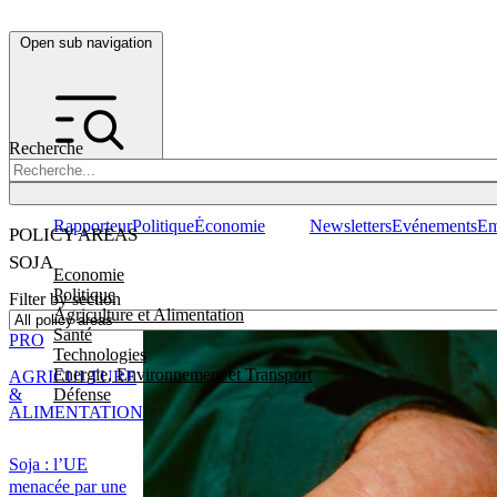
Open sub navigation
Recherche
Rapporteur
Politique
Économie
Newsletters
Evénements
Em
POLICY AREAS
SOJA
Economie
Politique
Filter by section
Agriculture et Alimentation
Santé
PRO
Technologies
Energie, Environnement et Transport
AGRICULTURE
Défense
&
ALIMENTATION
Soja : l’UE
menacée par une