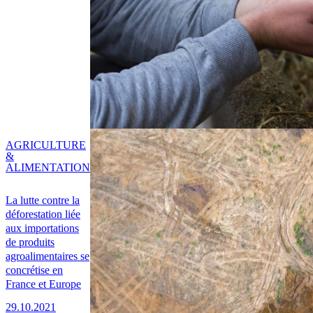
AGRICULTURE
&
ALIMENTATION
La lutte contre la
déforestation liée
aux importations
de produits
agroalimentaires se
concrétise en
France et Europe
29.10.2021