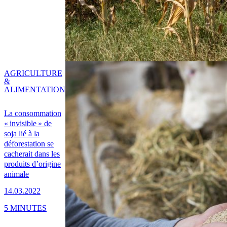
AGRICULTURE
&
ALIMENTATION
La consommation
« invisible » de
soja lié à la
déforestation se
cacherait dans les
produits d’origine
animale
14.03.2022
5 MINUTES