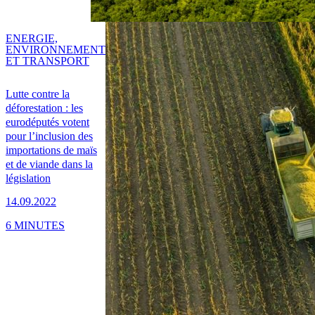
ENERGIE,
ENVIRONNEMENT
ET TRANSPORT
Lutte contre la
déforestation : les
eurodéputés votent
pour l’inclusion des
importations de maïs
et de viande dans la
législation
14.09.2022
6 MINUTES