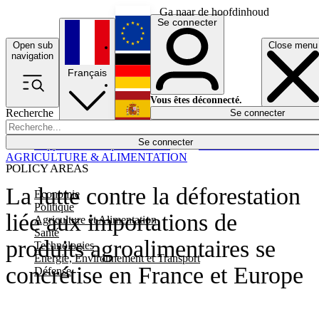
Ga naar de hoofdinhoud
Se connecter
Open sub
Close menu
English
navigation
Français
Deutsch
Vous êtes déconnecté.
Recherche
Se connecter
Español
Lumières éteintes
Se connecter
Rapporteur
Politique
Économie
Newsletters
Evénements
Em
AGRICULTURE & ALIMENTATION
POLICY AREAS
La lutte contre la déforestation
Economie
Politique
liée aux importations de
Agriculture et Alimentation
Santé
produits agroalimentaires se
Technologies
Energie, Environnement et Transport
concrétise en France et Europe
Défense