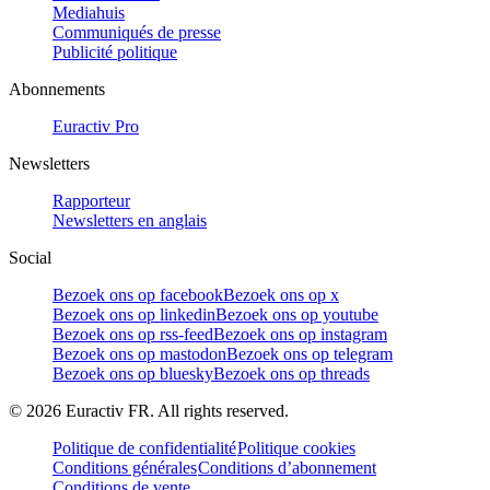
Mediahuis
Communiqués de presse
Publicité politique
Abonnements
Euractiv Pro
Newsletters
Rapporteur
Newsletters en anglais
Social
Bezoek ons op facebook
Bezoek ons op x
Bezoek ons op linkedin
Bezoek ons op youtube
Bezoek ons op rss-feed
Bezoek ons op instagram
Bezoek ons op mastodon
Bezoek ons op telegram
Bezoek ons op bluesky
Bezoek ons op threads
©
2026
Euractiv FR. All rights reserved.
Politique de confidentialité
Politique cookies
Conditions générales
Conditions d’abonnement
Conditions de vente