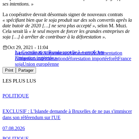
ses intentions. »
La coopérative devrait désormais signer de nouveaux contrats
« spécifiant bien que le soja produit sur des sols convertis après la
date butoir de 2020
[…] ne sera plus accepté »
, selon M. Muzi.
Cela serait là
« le seul moyen de forcer les grandes entreprises de
soja […] à arrêter de contribuer à la déforestation ».
Oct 29, 2021 - 11:04
La Coordination Rurale appelle à « empêcher
Agriculture & Alimentation
Agriculture & Alimentation
l’irrigation importée »
Alimentation
déforestation
déforestation importée
forêt
France
soja
Union européenne
Print
Partager
LES PLUS LUS
POLITIQUE
EXCLUSIF : L'Islande demande à Bruxelles de ne pas s'immiscer
dans son référendum sur l'UE
07.08.2026
POLITIQUE