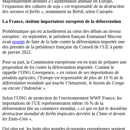
Majoritairement destinée à l’alimentation animale en Europe,
l’expansion des cultures de soja
« est responsable de la destruction
des savanes et forêts »
, notamment au Brésil, selon Canopée.
La France, sixième importateur européen de la déforestation
Problématique qui est actuellement au cœur des débats au niveau
européen : en septembre, le président français Emmanuel Macron
avait
promis
de faire de la lutte contre la déforestation importée une
des priorités de la présidence française du Conseil de l’UE à partir
de janvier 2022.
Pour sa part, la Commission européenne est en train de préparer une
proposition de loi contre la déforestation importée. Comme le
rappelle l’ONG Greenpeace,
« en raison de ses importations de
produits agricoles, l’Europe est responsable de plus de 10 % de la
déforestation mondiale qui touche l’Amazonie, le bassin du Congo
ou encore l’Indonésie ».
Selon l’ONG de protection de l’environnement WWF France, les
importations de l’UE représenteraient même 16 % de la
déforestation liée au commerce mondial,
« ce qui en fait le deuxième
destructeur mondial de forêts tropicales derrière la Chine et devant
les Etats-Unis ».
Qui plus est, les huits plus grandes économies européennes seraient