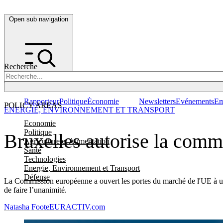
Open sub navigation
Recherche
Rapporteur
Politique
Économie
Newsletters
Evénements
Em
POLICY AREAS
ENERGIE, ENVIRONNEMENT ET TRANSPORT
Economie
Politique
Bruxelles autorise la comm
Agriculture et Alimentation
Santé
Technologies
Energie, Environnement et Transport
Défense
La Commission européenne a ouvert les portes du marché de l'UE à un s
de faire l’unanimité.
Natasha Foote
EURACTIV.com