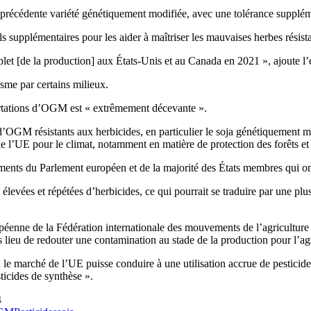
une précédente variété génétiquement modifiée, avec une tolérance supplém
ls supplémentaires pour les aider à maîtriser les mauvaises herbes résistan
et [de la production] aux États-Unis et au Canada en 2021 », ajoute l’e
asme par certains milieux.
portations d’OGM est « extrêmement décevante ».
GM résistants aux herbicides, en particulier le soja génétiquement mod
l’UE pour le climat, notamment en matière de protection des forêts et de
ents du Parlement européen et de la majorité des États membres qui ont
 élevées et répétées d’herbicides, ce qui pourrait se traduire par une plu
enne de la Fédération internationale des mouvements de l’agriculture 
 pas lieu de redouter une contamination au stade de la production pour l’
 le marché de l’UE puisse conduire à une utilisation accrue de pesticide
ticides de synthèse ».
4