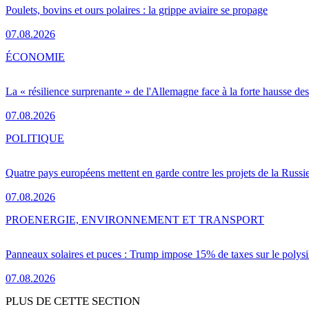
Poulets, bovins et ours polaires : la grippe aviaire se propage
07.08.2026
ÉCONOMIE
La « résilience surprenante » de l'Allemagne face à la forte hausse de
07.08.2026
POLITIQUE
Quatre pays européens mettent en garde contre les projets de la Russi
07.08.2026
PRO
ENERGIE, ENVIRONNEMENT ET TRANSPORT
Panneaux solaires et puces : Trump impose 15% de taxes sur le polysi
07.08.2026
PLUS DE CETTE SECTION