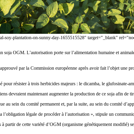
ltural-soy-plantation-on-sunny-day-1655515528" target="_blank" r
soja OGM. L’autorisation porte sur l’alimentation humaine et animale, m
é approuvé par la Commission européenne après avoir fait l’objet une p
é pour résister à trois herbicides majeurs : le dicamba, le glufosinate-
ns devraient maintenant augmenter la production de ce soja afin de tirer
ue au sein du comité permanent et, par la suite, au sein du comité d’app
l’obligation légale de procéder à l’autorisation », stipule un communiq
ués à partir de cette variété d’OGM (organisme génétiquement modifié) s