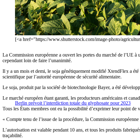
[<a href="https://www.shutterstock.com/image-photo/agricu
La Commission européenne a ouvert les portes du marché de l’UE à un 
cependant loin de faire l’unanimité.
Il y a un mois et demi, le soja génétiquement modifié XtendFlex a ét
scientifique par l’autorité européenne de sécurité alimentaire.
Le soja, produit par la société de biotechnologie Bayer, a été développ
Le marché européen étant garanti, les producteurs américains et canadie
Berlin prévoit l’interdiction totale du glyphosate pour 2023
Tous les États membres ont eu la possibilité d’exprimer leur point de v
« Compte tenu de l’issue de la procédure, la Commission européenne a 
L’autorisation est valable pendant 10 ans, et tous les produits fabriq
traçabilité.