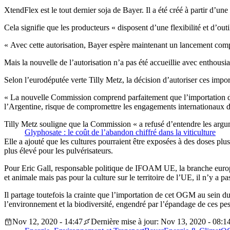
XtendFlex est le tout dernier soja de Bayer. Il a été créé à partir d’
Cela signifie que les producteurs « disposent d’une flexibilité et d’outi
« Avec cette autorisation, Bayer espère maintenant un lancement compl
Mais la nouvelle de l’autorisation n’a pas été accueillie avec enthousi
Selon l’eurodéputée verte Tilly Metz, la décision d’autoriser ces im
« La nouvelle Commission comprend parfaitement que l’importation d’O
l’Argentine, risque de compromettre les engagements internationaux de 
Tilly Metz souligne que la Commission « a refusé d’entendre les argum
Glyphosate : le coût de l’abandon chiffré dans la viticulture
Elle a ajouté que les cultures pourraient être exposées à des doses plus
plus élevé pour les pulvérisateurs.
Pour Eric Gall, responsable politique de IFOAM UE, la branche europé
et animale mais pas pour la culture sur le territoire de l’UE, il n’y a
Il partage toutefois la crainte que l’importation de cet OGM au sein du
l’environnement et la biodiversité, engendré par l’épandage de ces pes
Nov 12, 2020 - 14:47
Dernière mise à jour: Nov 13, 2020 - 08:1