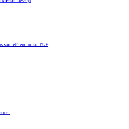
GM
Pesticides
soja
s son référendum sur l'UE
la mer