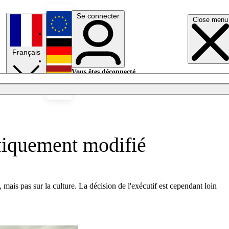
Se connecter
Close menu
English
Français
Deutsch
Vous êtes déconnecté.
Se connecter
Español
Lumières éteintes
étiquement modifié
is pas sur la culture. La décision de l'exécutif est cependant loin