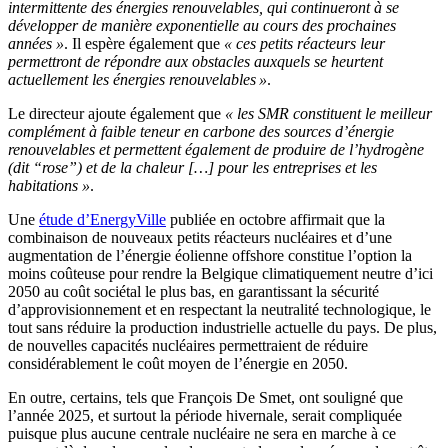
intermittente des énergies renouvelables, qui continueront à se
développer de manière exponentielle au cours des prochaines
années »
. Il espère également que
«
ces petits réacteurs leur
permettront de répondre aux obstacles auxquels se heurtent
actuellement les énergies renouvelables »
.
Le directeur ajoute également que
« les SMR constituent le meilleur
complément à faible teneur en carbone des sources d’énergie
renouvelables et permettent également de produire de l’hydrogène
(dit “rose”) et de la chaleur […] pour les entreprises et les
habitations »
.
Une
étude d’EnergyVille
publiée en octobre affirmait que la
combinaison de nouveaux petits réacteurs nucléaires et d’une
augmentation de l’énergie éolienne offshore constitue l’option la
moins coûteuse pour rendre la Belgique climatiquement neutre d’ici
2050 au coût sociétal le plus bas, en garantissant la sécurité
d’approvisionnement et en respectant la neutralité technologique, le
tout sans réduire la production industrielle actuelle du pays. De plus,
de nouvelles capacités nucléaires permettraient de réduire
considérablement le coût moyen de l’énergie en 2050.
En outre, certains, tels que François De Smet, ont souligné que
l’année 2025, et surtout la période hivernale, serait compliquée
puisque plus aucune centrale nucléaire ne sera en marche à ce