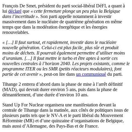
François De Smet, président du parti social-libéral DéFI, a quant à
lui
déclaré
que
« cette fermeture plonge un peu plus la Belgique
dans l’incertitude »
. Son parti appelle notamment à investir
massivement dans le nucléaire de quatrième génération en même
temps que dans la modération énergétique et les énergies
renouvelables.
« […] Il faut surtout, et rapidement, investir dans le nucléaire
nouvelle génération. Celui-ci est plus facile, plus sûr et produit
moins de déchets. Il pourrait également permettre d’utiliser moins
d’uranium. […] Il faut mettre le turbo et être aptes à sortir ces
nouvelles centrales à l’horizon 2040. Les projets existants, comme le
programme ITER ou les SMR (petits réacteurs modulaires), font
partie de cet avenir »
, peut-on lire dans
un communiqué
du parti.
Tihange 2 entrera d’abord dans la phase de mise à l’arrêt définitif
(MAD), qui devrait durer environ 5 ans, puis dans la phase de
démantèlement, d’une durée d’environ 10 ans.
Stand Up For Nuclear organisera une manifestation devant la
centrale de Tihange dans la matinée, aux côtés de politiques issus de
plusieurs partis tels que le NV-A et le parti libéral du Mouvement
Réformiste (MR) et d’une quinzaine d’organisations de Belgique,
mais aussi d’Allemagne, des Pays-Bas et de France.