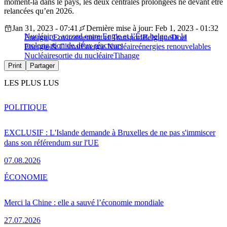
moment-là dans le pays, les deux centrales prolongées ne devant être
relancées qu’en 2026.
Jan 31, 2023 - 07:41
Dernière mise à jour: Feb 1, 2023 - 01:32
Nucléaire : accord entre Engie et l’État belge sur la
Energie, Environnement et Transport
Belgique
Doel
prolongation de deux réacteurs
Energie & Climat
Énergie Nucléaire
énergies renouvelables
Nucléaire
sortie du nucléaire
Tihange
Print
Partager
LES PLUS LUS
POLITIQUE
EXCLUSIF : L'Islande demande à Bruxelles de ne pas s'immiscer
dans son référendum sur l'UE
07.08.2026
ÉCONOMIE
Merci la Chine : elle a sauvé l’économie mondiale
27.07.2026