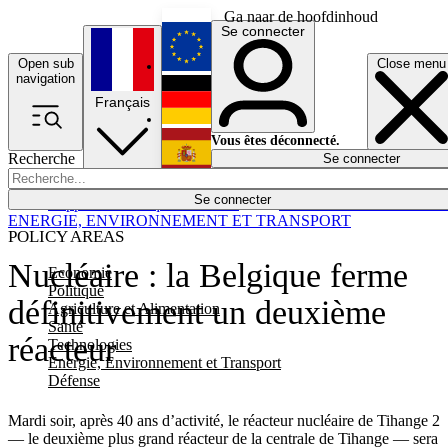
Ga naar de hoofdinhoud
Se connecter
Open sub
Close menu
English
navigation
Français
Deutsch
Vous êtes déconnecté.
Recherche
Se connecter
Español
Lumières éteintes
Se connecter
Rapporteur
Politique
Économie
Newsletters
Evénements
Em
ENERGIE, ENVIRONNEMENT ET TRANSPORT
POLICY AREAS
Nucléaire : la Belgique ferme
Economie
Politique
définitivement un deuxième
Agriculture et Alimentation
Santé
réacteur
Technologies
Energie, Environnement et Transport
Défense
Mardi soir, après 40 ans d’activité, le réacteur nucléaire de Tihange 2
— le deuxième plus grand réacteur de la centrale de Tihange — sera