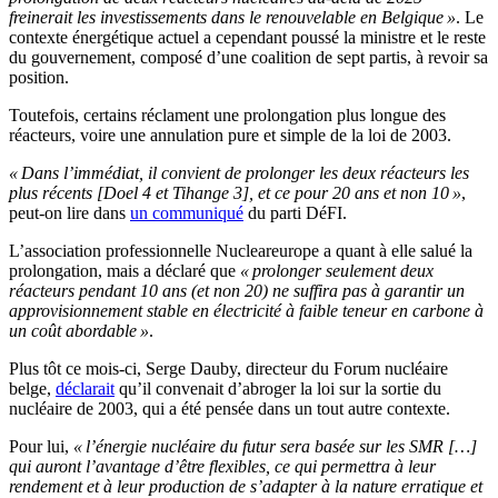
freinerait les investissements dans le renouvelable en Belgique »
. Le
contexte énergétique actuel a cependant poussé la ministre et le reste
du gouvernement, composé d’une coalition de sept partis, à revoir sa
position.
Toutefois, certains réclament une prolongation plus longue des
réacteurs, voire une annulation pure et simple de la loi de 2003.
« Dans l’immédiat, il convient de prolonger les deux réacteurs les
plus récents [Doel 4 et Tihange 3], et ce pour 20 ans et non 10 »
,
peut-on lire dans
un communiqué
du parti DéFI.
L’association professionnelle Nucleareurope a quant à elle salué la
prolongation, mais a déclaré que
« prolonger seulement deux
réacteurs pendant 10 ans (et non 20) ne suffira pas à garantir un
approvisionnement stable en électricité à faible teneur en carbone à
un coût abordable »
.
Plus tôt ce mois-ci, Serge Dauby, directeur du Forum nucléaire
belge,
déclarait
qu’il convenait d’abroger la loi sur la sortie du
nucléaire de 2003, qui a été pensée dans un tout autre contexte.
Pour lui,
« l’énergie nucléaire du futur sera basée sur les SMR […]
qui auront l’avantage d’être flexibles, ce qui permettra à leur
rendement et à leur production de s’adapter à la nature erratique et