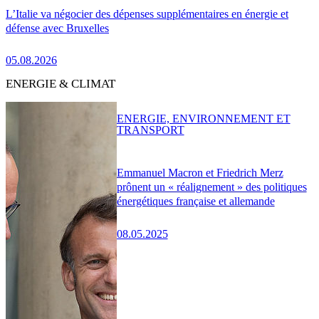
L’Italie va négocier des dépenses supplémentaires en énergie et
défense avec Bruxelles
05.08.2026
ENERGIE & CLIMAT
ENERGIE, ENVIRONNEMENT ET
TRANSPORT
Emmanuel Macron et Friedrich Merz
prônent un « réalignement » des politiques
énergétiques française et allemande
08.05.2025