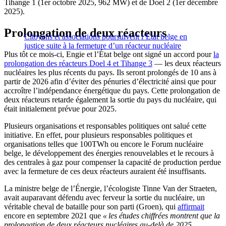
Tihange 1 (1er octobre 2025, 962 MW) et de Doel 2 (1er décembre
2025).
Prolongation de deux réacteurs
Citoyens et associations poursuivent l’État belge en
justice suite à la fermeture d’un réacteur nucléaire
Plus tôt ce mois-ci, Engie et l’État belge ont signé un accord pour
la
prolongation des réacteurs Doel 4 et Tihange 3
— les deux réacteurs
nucléaires les plus récents du pays. Ils seront prolongés de 10 ans à
partir de 2026 afin d’éviter des pénuries d’électricité ainsi que pour
accroître l’indépendance énergétique du pays. Cette prolongation de
deux réacteurs retarde également la sortie du pays du nucléaire, qui
était initialement prévue pour 2025.
Plusieurs organisations et responsables politiques ont salué cette
initiative. En effet, pour plusieurs responsables politiques et
organisations telles que 100TWh ou encore le Forum nucléaire
belge, le développement des énergies renouvelables et le recours à
des centrales à gaz pour compenser la capacité de production perdue
avec la fermeture de ces deux réacteurs auraient été insuffisants.
La ministre belge de l’Énergie, l’écologiste Tinne Van der Straeten,
avait auparavant défendu avec ferveur la sortie du nucléaire, un
véritable cheval de bataille pour son parti (Groen), qui
affirmait
encore en septembre 2021 que
« les études chiffrées montrent que la
prolongation de deux réacteurs nucléaires au-delà de 2025