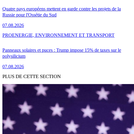
Quatre pays européens mettent en garde contre les projets de la
Russie pour l'Ossétie du Sud
07.08.2026
PRO
ENERGIE, ENVIRONNEMENT ET TRANSPORT
Panneaux solaires et puces : Trump impose 15% de taxes sur le
polysilicium
07.08.2026
PLUS DE CETTE SECTION