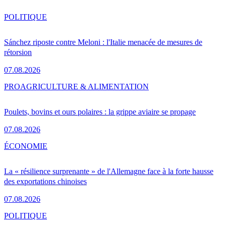
POLITIQUE
Sánchez riposte contre Meloni : l'Italie menacée de mesures de
rétorsion
07.08.2026
PRO
AGRICULTURE & ALIMENTATION
Poulets, bovins et ours polaires : la grippe aviaire se propage
07.08.2026
ÉCONOMIE
La « résilience surprenante » de l'Allemagne face à la forte hausse
des exportations chinoises
07.08.2026
POLITIQUE