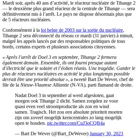
Mardi soir, après 40 ans d’activité, le réacteur nucléaire de Tihange 2
— le deuxième plus grand réacteur de la centrale de Tihange — sera
définitivement mis à l’arrêt. Le pays ne dispose désormais plus que
de 5 réacteurs nucléaires.
Conformément à la
loi belge de 2003 sur la sortie du nucléaire
,
Tihange 2 sera déconnecté du réseau ce mardi (31 janvier) à minuit,
malgré les appels lancés par des responsables politiques de tous
bords, certains experts et plusieurs associations citoyennes.
« Après l’arrêt de Doel 3 en septembre, Tihange 2 fermera
également demain. Ensemble, ils ont fourni presque autant
d’électricité que le solaire et l’éolien réunis. Une tragédie. Garder le
plus de réacteurs nucléaires en activité le plus longtemps possible
devrait être une priorité absolue »
, a tweeté Bart De Wever, chef de
file de la
Nieuw-Vlaamse Alliantie
(N-VA), parti flamand de droite.
Nadat Doel 3 in september al werd afgesloten, gaat
morgen ook Tihange 2 dicht. Samen zorgden ze voor
quasi even veel stroomproductie als zon en wind
samen. Tragisch. Het zou een absolute prioriteit moeten
zijn om zoveel mogelijk kerncentrales zo lang mogelijk
open te houden.
pic.twitter.com/CuJ3oCQB4a
— Bart De Wever (@Bart_DeWever)
January 30, 2023