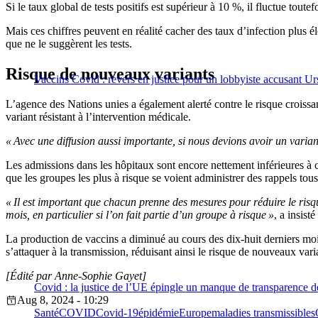
Si le taux global de tests positifs est supérieur à 10 %, il fluctue tou
Mais ces chiffres peuvent en réalité cacher des taux d’infection plus 
que ne le suggèrent les tests.
Risque de nouveaux variants
Vaccins Covid : revers en justice pour un lobbyiste accusant U
L’agence des Nations unies a également alerté contre le risque croissan
variant résistant à l’intervention médicale.
« Avec une diffusion aussi importante, si nous devions avoir un varian
Les admissions dans les hôpitaux sont encore nettement inférieures à 
que les groupes les plus à risque se voient administrer des rappels tou
« Il est important que chacun prenne des mesures pour réduire le ris
mois, en particulier si l’on fait partie d’un groupe à risque »
, a insis
La production de vaccins a diminué au cours des dix-huit derniers mo
s’attaquer à la transmission, réduisant ainsi le risque de nouveaux vari
[Édité par Anne-Sophie Gayet]
Covid : la justice de l’UE épingle un manque de transparence d
Aug 8, 2024 - 10:29
Santé
COVID
Covid-19
épidémie
Europe
maladies transmissibles