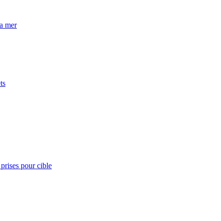
la mer
ts
prises pour cible