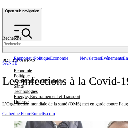
Open sub navigation
Recherche
Rapporteur
Politique
Économie
Newsletters
Evénements
Em
POLICY AREAS
SANTÉ
Economie
Politique
Les infections à la Covid-1
Agriculture et Alimentation
Santé
Technologies
Energie, Environnement et Transport
Défense
L’Organisation mondiale de la santé (OMS) met en garde contre l’augm
Catherine Feore
Euractiv.com