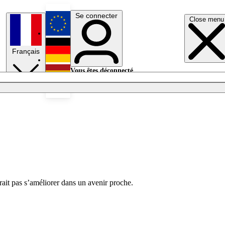
Se connecter
Close menu
English
Français
Deutsch
Vous êtes déconnecté.
Se connecter
Español
Lumières éteintes
ait pas s’améliorer dans un avenir proche.