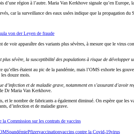
tefois d’une région à l’autre. Maria Van Kerkhove signale qu’en Europe, la
élevés, car la surveillance des eaux usées indique que la propagation d
rsula von der Leyen de fraude
t de voir apparaître des variants plus sévères, à mesure que le virus co
t plus sévère, la susceptibilité des populations à risque de développer 
ce qu’elles étaient au pic de la pandémie, mais l’OMS exhorte les gouve
s les douze mois.
que d’infection et de maladie grave, notamment en s’assurant d’avoir r
té le Dr Maria Van Kerkhove.
is, et le nombre de fabricants a également diminué. On espère que les 
ants, d’infection et de maladie grave.
e la Commission sur les contrats de vaccins
OMS
pandémie
Pfizer
vaccination
vaccins contre la Covid-19
virus