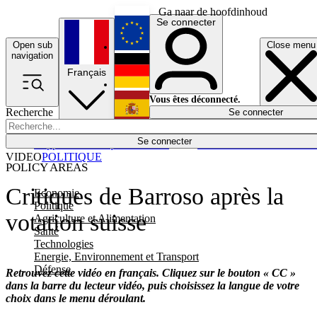
Ga naar de hoofdinhoud
Se connecter
Open sub
Close menu
English
navigation
Français
Deutsch
Vous êtes déconnecté.
Recherche
Se connecter
Español
Lumières éteintes
Se connecter
Rapporteur
Politique
Économie
Newsletters
Evénements
Em
VIDEO
POLITIQUE
POLICY AREAS
Critiques de Barroso après la
Economie
Politique
votation suisse
Agriculture et Alimentation
Santé
Technologies
Energie, Environnement et Transport
Défense
Retrouvez cette vidéo en français. Cliquez sur le bouton « CC »
dans la barre du lecteur vidéo, puis choisissez la langue de votre
choix dans le menu déroulant.