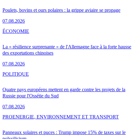
Poulets, bovins et ours polaires : la grippe aviaire se propage
07.08.2026
ÉCONOMIE
La « résilience surprenante » de l'Allemagne face à la forte hausse
des exportations chinoises
07.08.2026
POLITIQUE
Quatre pays européens mettent en garde contre les projets de la
Russie pour l'Ossétie du Sud
07.08.2026
PRO
ENERGIE, ENVIRONNEMENT ET TRANSPORT
Panneaux solaires et puces : Trump impose 15% de taxes sur le
polysilicium