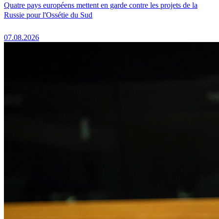
Quatre pays européens mettent en garde contre les projets de la
Russie pour l'Ossétie du Sud
07.08.2026