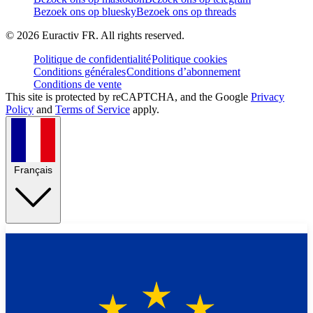
Bezoek ons op bluesky
Bezoek ons op threads
©
2026
Euractiv FR. All rights reserved.
Politique de confidentialité
Politique cookies
Conditions générales
Conditions d’abonnement
Conditions de vente
This site is protected by reCAPTCHA, and the Google
Privacy
Policy
and
Terms of Service
apply.
Français