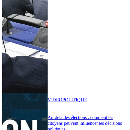
VIDEO
POLITIQUE
Au-delà des élections : comment les
citoyens peuvent influencer les décisions
politiques