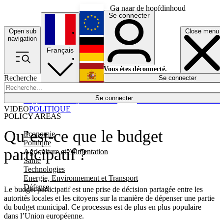
Ga naar de hoofdinhoud
Se connecter
Open sub
Close menu
English
navigation
Français
Deutsch
Vous êtes déconnecté.
Recherche
Se connecter
Español
Lumières éteintes
Se connecter
Rapporteur
Politique
Économie
Newsletters
Evénements
Em
VIDEO
POLITIQUE
POLICY AREAS
Qu’est-ce que le budget
Economie
Politique
participatif ?
Agriculture et Alimentation
Santé
Technologies
Energie, Environnement et Transport
Défense
Le budget participatif est une prise de décision partagée entre les
autorités locales et les citoyens sur la manière de dépenser une partie
du budget municipal. Ce processus est de plus en plus populaire
dans l’Union européenne.