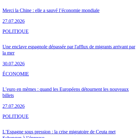
Merci la Chine : elle a sauvé l’économie mondiale
27.07.2026
POLITIQUE
Une enclave espagnole dépassée par l'afflux de migrants arrivant par
la mer
30.07.2026
ÉCONOMIE
L’euro en mèmes : quand les Européens détournent les nouveaux
billets
27.07.2026
POLITIQUE
L’Espagne sous pression : la crise migratoire de Ceuta met
Schengen à l’épreuve