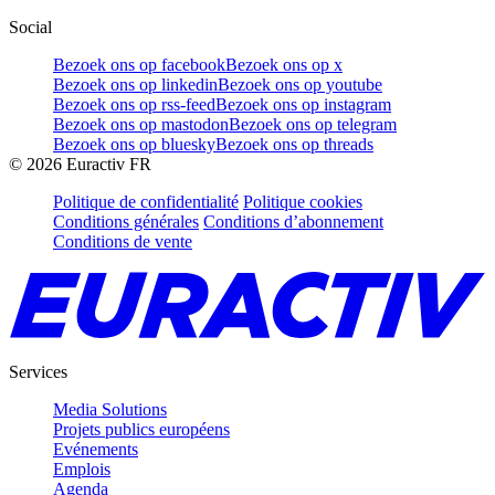
Social
Bezoek ons op facebook
Bezoek ons op x
Bezoek ons op linkedin
Bezoek ons op youtube
Bezoek ons op rss-feed
Bezoek ons op instagram
Bezoek ons op mastodon
Bezoek ons op telegram
Bezoek ons op bluesky
Bezoek ons op threads
©
2026
Euractiv FR
Politique de confidentialité
Politique cookies
Conditions générales
Conditions d’abonnement
Conditions de vente
Services
Media Solutions
Projets publics européens
Evénements
Emplois
Agenda