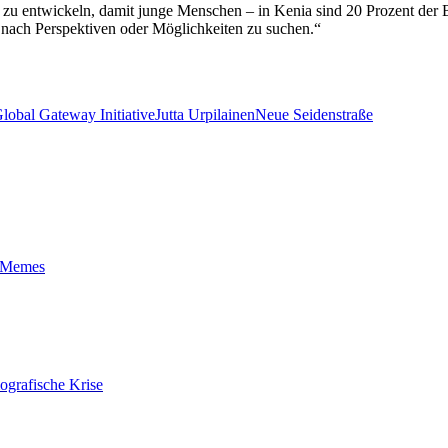
tig zu entwickeln, damit junge Menschen – in Kenia sind 20 Prozent de
 nach Perspektiven oder Möglichkeiten zu suchen.“
lobal Gateway Initiative
Jutta Urpilainen
Neue Seidenstraße
t-Memes
ografische Krise