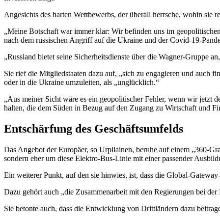
Angesichts des harten Wettbewerbs, der überall herrsche, wohin sie rei
„Meine Botschaft war immer klar: Wir befinden uns im geopolitischen
nach dem russischen Angriff auf die Ukraine und der Covid-19-Pande
„Russland bietet seine Sicherheitsdienste über die Wagner-Gruppe an
Sie rief die Mitgliedstaaten dazu auf, „sich zu engagieren und auch fi
oder in die Ukraine umzuleiten, als „unglücklich.“
„Aus meiner Sicht wäre es ein geopolitischer Fehler, wenn wir jetzt 
halten, die dem Süden in Bezug auf den Zugang zu Wirtschaft und F
Entschärfung des Geschäftsumfelds
Das Angebot der Europäer, so Urpilainen, beruhe auf einem „360-Grad-A
sondern eher um diese Elektro-Bus-Linie mit einer passender Ausbildun
Ein weiterer Punkt, auf den sie hinwies, ist, dass die Global-Gatewa
Dazu gehört auch „die Zusammenarbeit mit den Regierungen bei der K
Sie betonte auch, dass die Entwicklung von Drittländern dazu beitra