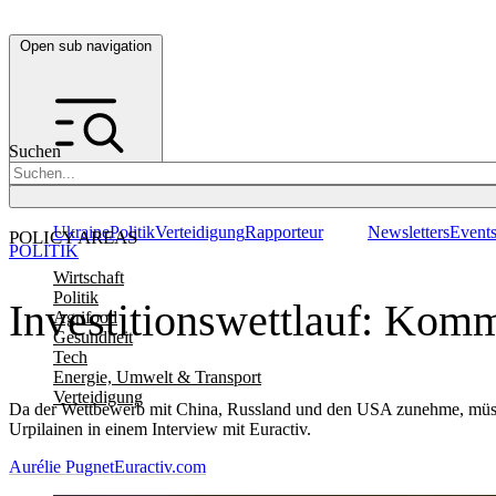
Open sub navigation
Suchen
Ukraine
Politik
Verteidigung
Rapporteur
Newsletters
Event
POLICY AREAS
POLITIK
Wirtschaft
Politik
Investitionswettlauf: Komm
Agrifood
Gesundheit
Tech
Energie, Umwelt & Transport
Verteidigung
Da der Wettbewerb mit China, Russland und den USA zunehme, müsse Eu
Urpilainen in einem Interview mit Euractiv.
Aurélie Pugnet
Euractiv.com