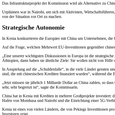
Das Infrastrukturprojekt der Kommission wird als Alternative zu Chi
Urpilainen war in Nairobi, um sich mit Aktivisten, Wirtschaftsführer
von der Situation vor Ort zu machen.
Strategische Autonomie
In Kenia konkurrieren die Europäer mit China um Unternehmen, die be
Auf die Frage, welchen Mehrwert EU-Investitionen gegenüber chinesi
„Eine unserer wichtigsten Diskussionen in Europa ist die strategisc
Äthiopien, dann haben sie ähnliche Ziele: Sie wollen nicht von Hilf
In Anspielung auf die „Schuldenfalle“, in die viele Länder geraten si
sind, die mit chinesischen Krediten finanziert wurden“, während die 
„Jetzt müssen sie jährlich 1 Milliarde Dollar an China zahlen, so dass
sehr, sehr begrenzt ist“, sagte die Kommissarin.
China hat in Kenia mit Krediten in mehrere Großprojekte investiert:
Hafen von Mombasa und Nairobi und die Einrichtung einer 5G-Verbi
Kenia ist eines von vielen Ländern, die von Pekings Investitionen pr
Investoren zeigt.