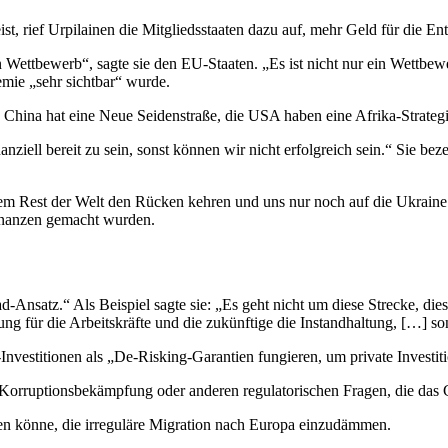
st, rief Urpilainen die Mitgliedsstaaten dazu auf, mehr Geld für die Ent
 Wettbewerb“, sagte sie den EU-Staaten. „Es ist nicht nur ein Wettbew
mie „sehr sichtbar“ wurde.
, China hat eine Neue Seidenstraße, die USA haben eine Afrika-Strategi
nanziell bereit zu sein, sonst können wir nicht erfolgreich sein.“ Sie b
dem Rest der Welt den Rücken kehren und uns nur noch auf die Ukraine k
inanzen gemacht wurden.
nsatz.“ Als Beispiel sagte sie: „Es geht nicht um diese Strecke, diese 
g für die Arbeitskräfte und die zukünftige die Instandhaltung, […] sons
y-Investitionen als „De-Risking-Garantien fungieren, um private Invest
orruptionsbekämpfung oder anderen regulatorischen Fragen, die das Ge
gen könne, die irreguläre Migration nach Europa einzudämmen.