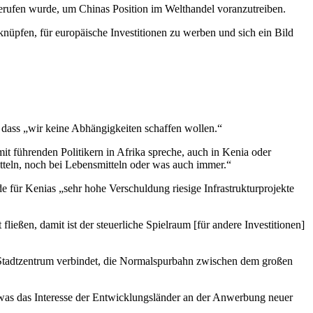
gerufen wurde, um Chinas Position im Welthandel voranzutreiben.
knüpfen, für europäische Investitionen zu werben und sich ein Bild
 dass „wir keine Abhängigkeiten schaffen wollen.“
t führenden Politikern in Afrika spreche, auch in Kenia oder
itteln, noch bei Lebensmitteln oder was auch immer.“
de für Kenias „sehr hohe Verschuldung riesige Infrastrukturprojekte
ließen, damit ist der steuerliche Spielraum [für andere Investitionen]
em Stadtzentrum verbindet, die Normalspurbahn zwischen dem großen
t, was das Interesse der Entwicklungsländer an der Anwerbung neuer