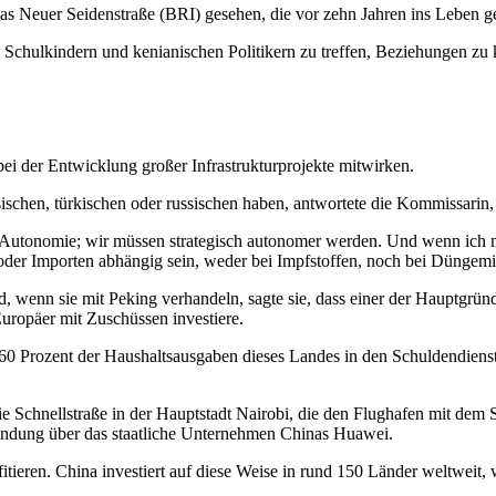
nas Neuer Seidenstraße (BRI) gesehen, die vor zehn Jahren ins Leben 
n, Schulkindern und kenianischen Politikern zu treffen, Beziehungen zu 
i der Entwicklung großer Infrastrukturprojekte mitwirken.
schen, türkischen oder russischen haben, antwortete die Kommissarin,
he Autonomie; wir müssen strategisch autonomer werden. Und wenn ich mi
e oder Importen abhängig sein, weder bei Impfstoffen, noch bei Düngem
nd, wenn sie mit Peking verhandeln, sagte sie, dass einer der Hauptgrün
Europäer mit Zuschüssen investiere.
 60 Prozent der Haushaltsausgaben dieses Landes in den Schuldendienst f
 die Schnellstraße in der Hauptstadt Nairobi, die den Flughafen mit d
ndung über das staatliche Unternehmen Chinas Huawei.
ofitieren. China investiert auf diese Weise in rund 150 Länder weltwei