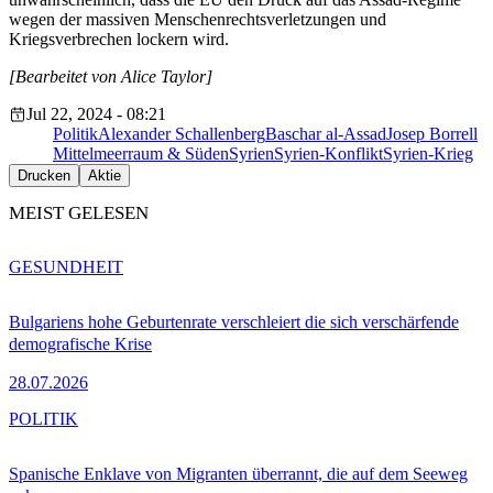
wegen der massiven Menschenrechtsverletzungen und
Kriegsverbrechen lockern wird.
[Bearbeitet von Alice Taylor]
Jul 22, 2024 - 08:21
Politik
Alexander Schallenberg
Baschar al-Assad
Josep Borrell
Mittelmeerraum & Süden
Syrien
Syrien-Konflikt
Syrien-Krieg
Drucken
Aktie
MEIST GELESEN
GESUNDHEIT
Bulgariens hohe Geburtenrate verschleiert die sich verschärfende
demografische Krise
28.07.2026
POLITIK
Spanische Enklave von Migranten überrannt, die auf dem Seeweg