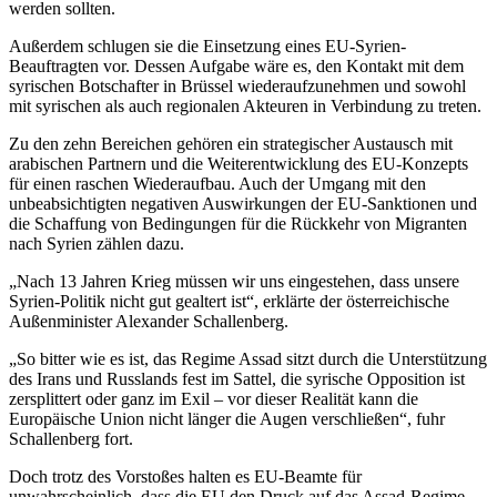
werden sollten.
Außerdem schlugen sie die Einsetzung eines EU-Syrien-
Beauftragten vor. Dessen Aufgabe wäre es, den Kontakt mit dem
syrischen Botschafter in Brüssel wiederaufzunehmen und sowohl
mit syrischen als auch regionalen Akteuren in Verbindung zu treten.
Zu den zehn Bereichen gehören ein strategischer Austausch mit
arabischen Partnern und die Weiterentwicklung des EU-Konzepts
für einen raschen Wiederaufbau. Auch der Umgang mit den
unbeabsichtigten negativen Auswirkungen der EU-Sanktionen und
die Schaffung von Bedingungen für die Rückkehr von Migranten
nach Syrien zählen dazu.
„Nach 13 Jahren Krieg müssen wir uns eingestehen, dass unsere
Syrien-Politik nicht gut gealtert ist“, erklärte der österreichische
Außenminister Alexander Schallenberg.
„So bitter wie es ist, das Regime Assad sitzt durch die Unterstützung
des Irans und Russlands fest im Sattel, die syrische Opposition ist
zersplittert oder ganz im Exil – vor dieser Realität kann die
Europäische Union nicht länger die Augen verschließen“, fuhr
Schallenberg fort.
Doch trotz des Vorstoßes halten es EU-Beamte für
unwahrscheinlich, dass die EU den Druck auf das Assad-Regime