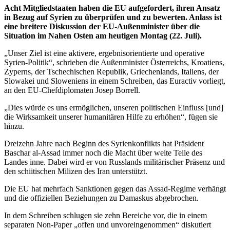
Acht Mitgliedstaaten haben die EU aufgefordert, ihren Ansatz
in Bezug auf Syrien zu überprüfen und zu bewerten. Anlass ist
eine breitere Diskussion der EU-Außenminister über die
Situation im Nahen Osten am heutigen Montag (22. Juli).
„Unser Ziel ist eine aktivere, ergebnisorientierte und operative
Syrien-Politik“, schrieben die Außenminister Österreichs, Kroatiens,
Zyperns, der Tschechischen Republik, Griechenlands, Italiens, der
Slowakei und Sloweniens in einem Schreiben, das Euractiv vorliegt,
an den EU-Chefdiplomaten Josep Borrell.
„Dies würde es uns ermöglichen, unseren politischen Einfluss [und]
die Wirksamkeit unserer humanitären Hilfe zu erhöhen“, fügen sie
hinzu.
Dreizehn Jahre nach Beginn des Syrienkonflikts hat Präsident
Baschar al-Assad immer noch die Macht über weite Teile des
Landes inne. Dabei wird er von Russlands militärischer Präsenz und
den schiitischen Milizen des Iran unterstützt.
Die EU hat mehrfach Sanktionen gegen das Assad-Regime verhängt
und die offiziellen Beziehungen zu Damaskus abgebrochen.
In dem Schreiben schlugen sie zehn Bereiche vor, die in einem
separaten Non-Paper „offen und unvoreingenommen“ diskutiert