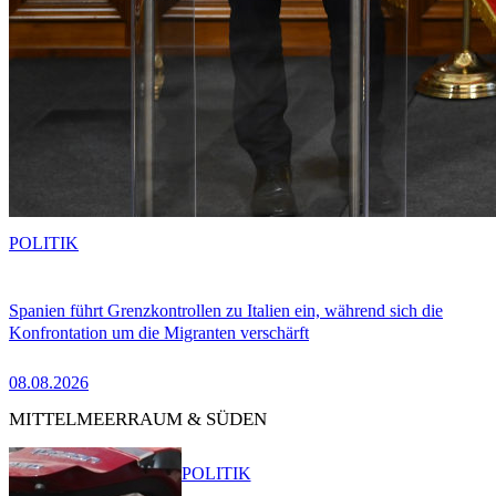
POLITIK
Spanien führt Grenzkontrollen zu Italien ein, während sich die
Konfrontation um die Migranten verschärft
08.08.2026
MITTELMEERRAUM & SÜDEN
POLITIK