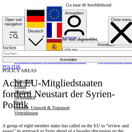
Ga naar de hoofdinhoud
Anmelden
Open sub
Close menu
English
navigation
Deutsch
Français
Sie sind abgemeldet.
Anmelden
Suchen
Licht aus
Español
Anmelden
Ukraine
Politik
Verteidigung
Rapporteur
Newsletters
Event
POLITIK
POLICY AREAS
Acht EU-Mitgliedstaaten
Wirtschaft
Politik
fordern Neustart der Syrien-
Agrifood
Gesundheit
Politik
Tech
Energie, Umwelt & Transport
Verteidigung
A group of eight member states has called on the EU to “review and
assess” its approach to Syria ahead of a broader discussion on the