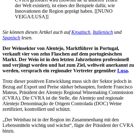
der Welt existiert), ist eines der Beispiele dafür, wie
Innovationen die Region geprägt haben. [[NUNO
VEIGA/LUSA]]
Sie können diesen Artikel auch auf
Kroatisch
,
Italienisch
und
Spanisch
lesen.
Der Weinsektor von Alentejo, Marktführer in Portugal,
verkauft vier von zehn Flaschen auf dem portugiesischen
Markt. Der Wein ist in den letzten Jahrzehnten professionell
und verjüngt worden und hat zum Ziel, weltweit anerkannt zu
werden, versprach ein regionaler Vertreter gegenüber
Lusa
.
Trotz dieser positiven Entwicklung muss sich der Sektor jedoch in
Bezug auf Export und Preise stärker behaupten, forderte Francisco
Mateus, Präsident der Alentejo Regional Winemaking Commission
(CVRA). Die CVRA ist die Stelle, die Alentejo und regionale
Alentejo Denominação de Origem Controlada (DOC) Weine
zertifiziert, kontrolliert und schützt.
„Der Weinbau ist in der Region im Zusammenhang mit den
Lebensmitteln wichtig und wächst“, fügte der Präsident der CVRA
hinzu.