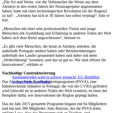
„Die Art und Weise, wie die Verbraucher die Weine aus dem
Alentejo in den ersten Jahren der Neunzigerjahre angenommen
haben, hatte mit einer technologischen Revolution [in der Region]
zu tun“. „Alentejo hat sich in 30 Jahren fast selbst verjüngt“, fuhr er
fort.
„Menschen mit einer sehr professionellen Vision und junge
Menschen mit Ausbildung und Erfahrung in anderen Teilen der Welt
haben sich dem Beruf angeschlossen“, betonte er.
„Es gibt viele Menschen, die heute in Alentejo arbeiten, die
außerhalb Portugals studiert haben oder Berufserfahrungen
außerhalb des Landes gesammelt haben und daher mit mehr
„Welterfahrung“ kommen, und das ist gut so. Wir sind offener für
Innovationen“, erklärte er.
Nachhaltige Umstrukturierung
Junglandwirten wird es schwer gemacht, EU-Beihilfen
Das Alentejo Wein-Nachhaltigkeitsprogramm (PSVA), eine
in Anspruch zu nehmen
bahnbrechende Initiative in Portugal, die von der CVRA gefördert
wird (obwohl sie in anderen Teilen der Welt existiert), ist eines der
Beispiele dafür, wie Innovationen die Region geprägt haben.
Das im Jahr 2015 gestartete Programm begann mit 94 Mitgliedern
und hat nun 386 Mitglieder. João Barroso, der die PSVA leitet,
erklärte Lusa, dass das Programm sich an Trauben- und