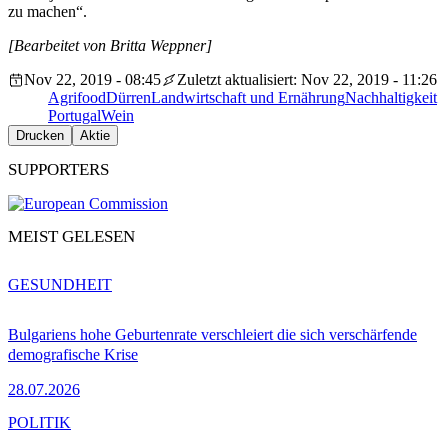
zu machen“.
[Bearbeitet von Britta Weppner]
Nov 22, 2019 - 08:45
Zuletzt aktualisiert: Nov 22, 2019 - 11:26
Agrifood
Dürren
Landwirtschaft und Ernährung
Nachhaltigkeit
Portugal
Wein
Drucken
Aktie
SUPPORTERS
MEIST GELESEN
GESUNDHEIT
Bulgariens hohe Geburtenrate verschleiert die sich verschärfende
demografische Krise
28.07.2026
POLITIK