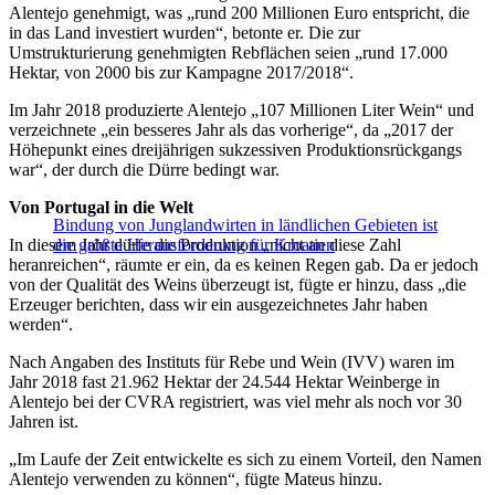
Alentejo genehmigt, was „rund 200 Millionen Euro entspricht, die
in das Land investiert wurden“, betonte er. Die zur
Umstrukturierung genehmigten Rebflächen seien „rund 17.000
Hektar, von 2000 bis zur Kampagne 2017/2018“.
Im Jahr 2018 produzierte Alentejo „107 Millionen Liter Wein“ und
verzeichnete „ein besseres Jahr als das vorherige“, da „2017 der
Höhepunkt eines dreijährigen sukzessiven Produktionsrückgangs
war“, der durch die Dürre bedingt war.
Von Portugal in die Welt
Bindung von Junglandwirten in ländlichen Gebieten ist
In diesem Jahr dürfe die Produktion „nicht an diese Zahl
die größte Herausforderung für Kroatien
heranreichen“, räumte er ein, da es keinen Regen gab. Da er jedoch
von der Qualität des Weins überzeugt ist, fügte er hinzu, dass „die
Erzeuger berichten, dass wir ein ausgezeichnetes Jahr haben
werden“.
Nach Angaben des Instituts für Rebe und Wein (IVV) waren im
Jahr 2018 fast 21.962 Hektar der 24.544 Hektar Weinberge in
Alentejo bei der CVRA registriert, was viel mehr als noch vor 30
Jahren ist.
„Im Laufe der Zeit entwickelte es sich zu einem Vorteil, den Namen
Alentejo verwenden zu können“, fügte Mateus hinzu.