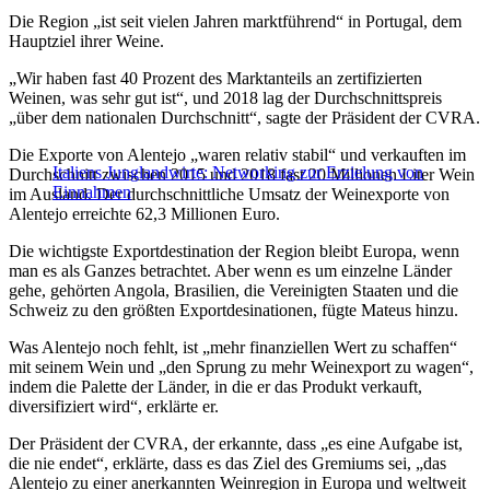
Die Region „ist seit vielen Jahren marktführend“ in Portugal, dem
Hauptziel ihrer Weine.
„Wir haben fast 40 Prozent des Marktanteils an zertifizierten
Weinen, was sehr gut ist“, und 2018 lag der Durchschnittspreis
„über dem nationalen Durchschnitt“, sagte der Präsident der CVRA.
Die Exporte von Alentejo „waren relativ stabil“ und verkauften im
Italiens Junglandwirte: Networking zur Erzielung von
Durchschnitt zwischen 2015 und 2018 fast 20 Millionen Liter Wein
Einnahmen
im Ausland. Der durchschnittliche Umsatz der Weinexporte von
Alentejo erreichte 62,3 Millionen Euro.
Die wichtigste Exportdestination der Region bleibt Europa, wenn
man es als Ganzes betrachtet. Aber wenn es um einzelne Länder
gehe, gehörten Angola, Brasilien, die Vereinigten Staaten und die
Schweiz zu den größten Exportdesinationen, fügte Mateus hinzu.
Was Alentejo noch fehlt, ist „mehr finanziellen Wert zu schaffen“
mit seinem Wein und „den Sprung zu mehr Weinexport zu wagen“,
indem die Palette der Länder, in die er das Produkt verkauft,
diversifiziert wird“, erklärte er.
Der Präsident der CVRA, der erkannte, dass „es eine Aufgabe ist,
die nie endet“, erklärte, dass es das Ziel des Gremiums sei, „das
Alentejo zu einer anerkannten Weinregion in Europa und weltweit