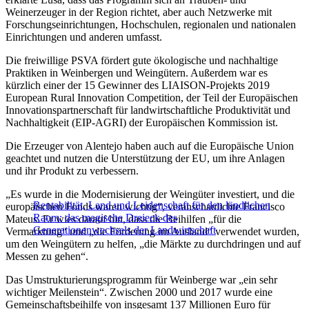
Weinerzeuger in der Region richtet, aber auch Netzwerke mit
Forschungseinrichtungen, Hochschulen, regionalen und nationalen
Einrichtungen und anderen umfasst.
Die freiwillige PSVA fördert gute ökologische und nachhaltige
Praktiken in Weinbergen und Weingütern. Außerdem war es
kürzlich einer der 15 Gewinner des LIAISON-Projekts 2019
European Rural Innovation Competition, der Teil der Europäischen
Innovationspartnerschaft für landwirtschaftliche Produktivität und
Nachhaltigkeit (EIP-AGRI) der Europäischen Kommission ist.
Die Erzeuger von Alentejo haben auch auf die Europäische Union
geachtet und nutzen die Unterstützung der EU, um ihre Anlagen
und ihr Produkt zu verbessern.
„Es wurde in die Modernisierung der Weingüter investiert, und die
Rentabilität, Land und Leidenschaft für den ländlichen
europäischen Fonds waren wichtig“, veranschaulichte Francisco
Raum: das magische Dreieck des
Mateus. Er wies darauf hin, dass die Beihilfen „für die
Generationenwechsels der Landwirtschaft
Vermarktung“ und „die Förderung im Ausland“ verwendet wurden,
um den Weingütern zu helfen, „die Märkte zu durchdringen und auf
Messen zu gehen“.
Das Umstrukturierungsprogramm für Weinberge war „ein sehr
wichtiger Meilenstein“. Zwischen 2000 und 2017 wurde eine
Gemeinschaftsbeihilfe von insgesamt 137 Millionen Euro für