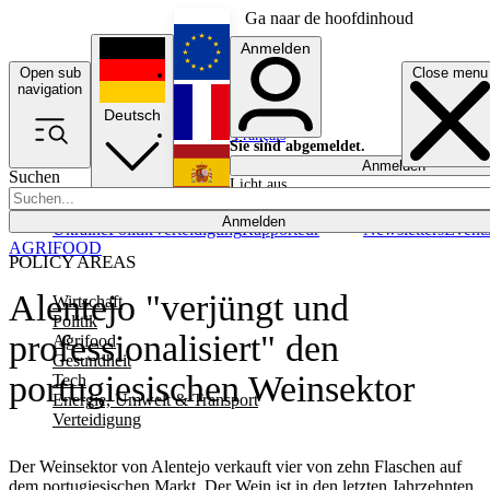
Ga naar de hoofdinhoud
Anmelden
Open sub
Close menu
English
navigation
Deutsch
Français
Sie sind abgemeldet.
Anmelden
Suchen
Licht aus
Español
Anmelden
Ukraine
Politik
Verteidigung
Rapporteur
Newsletters
Event
AGRIFOOD
POLICY AREAS
Alentejo "verjüngt und
Wirtschaft
Politik
professionalisiert" den
Agrifood
Gesundheit
portugiesischen Weinsektor
Tech
Energie, Umwelt & Transport
Verteidigung
Der Weinsektor von Alentejo verkauft vier von zehn Flaschen auf
dem portugiesischen Markt. Der Wein ist in den letzten Jahrzehnten