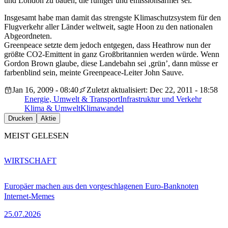
und London zu bauen, die ruhiger und emissionsärmer sei.
Insgesamt habe man damit das strengste Klimaschutzsystem für den
Flugverkehr aller Länder weltweit, sagte Hoon zu den nationalen
Abgeordneten.
Greenpeace setzte dem jedoch entgegen, dass Heathrow nun der
größte CO2-Emittent in ganz Großbritannien werden würde. Wenn
Gordon Brown glaube, diese Landebahn sei ‚grün’, dann müsse er
farbenblind sein, meinte Greenpeace-Leiter John Sauve.
Jan 16, 2009 - 08:40
Zuletzt aktualisiert: Dec 22, 2011 - 18:58
Energie, Umwelt & Transport
Infrastruktur und Verkehr
Klima & Umwelt
Klimawandel
Drucken
Aktie
MEIST GELESEN
WIRTSCHAFT
Europäer machen aus den vorgeschlagenen Euro-Banknoten
Internet-Memes
25.07.2026