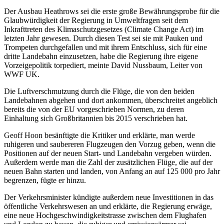
Der Ausbau Heathrows sei die erste große Bewährungsprobe für die
Glaubwürdigkeit der Regierung in Umweltfragen seit dem
Inkrafttreten des Klimaschutzgesetzes (Climate Change Act) im
letzten Jahr gewesen. Durch diesen Test sei sie mit Pauken und
Trompeten durchgefallen und mit ihrem Entschluss, sich für eine
dritte Landebahn einzusetzen, habe die Regierung ihre eigene
Vorzeigepolitik torpediert, meinte David Nussbaum, Leiter von
WWF UK.
Die Luftverschmutzung durch die Flüge, die von den beiden
Landebahnen abgehen und dort ankommen, überschreitet angeblich
bereits die von der EU vorgeschrieben Normen, zu deren
Einhaltung sich Großbritannien bis 2015 verschrieben hat.
Geoff Hoon besänftigte die Kritiker und erklärte, man werde
ruhigeren und saubereren Flugzeugen den Vorzug geben, wenn die
Positionen auf der neuen Start- und Landebahn vergeben würden.
Außerdem werde man die Zahl der zusätzlichen Flüge, die auf der
neuen Bahn starten und landen, von Anfang an auf 125 000 pro Jahr
begrenzen, fügte er hinzu.
Der Verkehrsminister kündigte außerdem neue Investitionen in das
öffentliche Verkehrswesen an und erklärte, die Regierung erwäge,
eine neue Hochgeschwindigkeitstrasse zwischen dem Flughafen