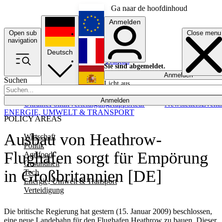
Ga naar de hoofdinhoud
Anmelden
Open sub
Close menu
English
navigation
Deutsch
Français
Sie sind abgemeldet.
Anmelden
Suchen
Licht aus
Español
Anmelden
Ukraine
Politik
Verteidigung
Rapporteur
Newsletters
Event
ENERGIE, UMWELT & TRANSPORT
POLICY AREAS
Ausbau von Heathrow-
Wirtschaft
Politik
Flughafen sorgt für Empörung
Agrifood
Gesundheit
in Großbritannien [DE]
Tech
Energie, Umwelt & Transport
Verteidigung
Die britische Regierung hat gestern (15. Januar 2009) beschlossen,
eine neue Landebahn für den Flughafen Heathrow zu bauen. Dieser