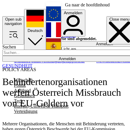
Ga naar de hoofdinhoud
Anmelden
Open sub
Close menu
English
navigation
Deutsch
Français
Sie sind abgemeldet.
Anmelden
Suchen
Licht aus
Español
Anmelden
Ukraine
Politik
Verteidigung
Rapporteur
Newsletters
Event
GESUNDHEIT
POLICY AREAS
Behindertenorganisationen
Wirtschaft
Politik
werfen Österreich Missbrauch
Agrifood
Gesundheit
von EU-Geldern vor
Tech
Energie, Umwelt & Transport
Verteidigung
Mehrere Organisationen, die Menschen mit Behinderung vertreten,
haben gegen Österreich Beschwerde bei der EU-Kommission