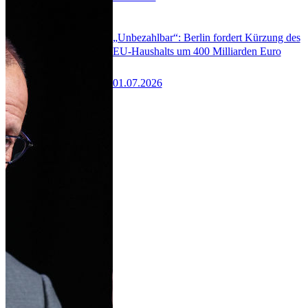
„Unbezahlbar“: Berlin fordert Kürzung des
EU-Haushalts um 400 Milliarden Euro
01.07.2026