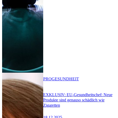
PRO
GESUNDHEIT
EXKLUSIV: EU-Gesundheitschef: Neue
Produkte sind genauso schädlich wie
Zigaretten
18.12.2025