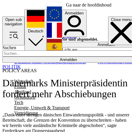
Ga naar de hoofdinhoud
Anmelden
Open sub
Close menu
English
navigation
Deutsch
Français
Sie sind abgemeldet.
Anmelden
Suchen
Licht aus
Español
Anmelden
Ukraine
Politik
Verteidigung
Rapporteur
Newsletters
Event
POLITIK
POLICY AREAS
Dänemarks Ministerpräsidentin
Wirtschaft
Politik
fordert mehr Abschiebungen
Agrifood
Gesundheit
Tech
Energie, Umwelt & Transport
Verteidigung
„Dank einer strengen dänischen Einwanderungspolitik - und unserer
Bereitschaft, die Grenzen der Konvention zu überschreiten - haben
wir bereits viele ausländische Kriminelle abgeschoben“, sagte
Frederiksen am Donnerstagabend