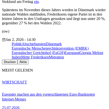
Stoklund am Freitag
ein
.
Spätestens im November dieses Jahres werden in Dänemark wieder
nationale Wahlen stattfinden
.
Frederiksens eigene Partei ist in den
letzten Jahren in den Umfragen gesunken und liegt nun unter 20 %,
gegenüber 27 % bei den Wahlen 2022.
(ow)
Jan 2, 2026 - 14:30
Politik
Abschiebungen
Dänemark
Europäische Menschenrechtskonvention (EMRK)
Europäischer Gerichtshof (EuGH)
Europarat
Giorgia Meloni
Italien
Mette Frederiksen
Migration
Drucken
Aktie
MEIST GELESEN
WIRTSCHAFT
Europäer machen aus den vorgeschlagenen Euro-Banknoten
Internet-Memes
25.07.2026