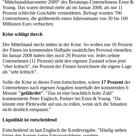
"Mittelstandsbarometer 2009" des Beratungs-Unternehmens Ernst &
Young. Das waren dreimal mehr als im Januar 2008, als nur 11
Prozent schlechte Geschäfte vermeldeten. Befragt wurden 700
Unternehmen, die größtenteils einen Jahresumsatz von 30 bis 100
Millionen Euro verbuchen.
Krise schlägt durch
Der Mittelstand steckt mitten in der Krise. So wollen nur 16 Prozent
der Fimen im kommenden Halbjahr zusätzliches Personal einstellen.
Im Januar 2008 hatten dies noch 29 Prozent vor. Jedes zehnte
Unternehmen (11 Prozent) sieht den eigenen Zustand schon jetzt
"eher kritisch", ein Prozent der Firmen bezeichnete die eigene Lage
als "sehr kritisch".
Sollte die Krise in dieser Form fortschreiten, wären
17 Prozent
der
Unternehmen nach eigenen Angaben innerhalb der kommenden 6
Monate
"gefährdet"
. "Das ist eine beachtlich hohe Zahl"
kommentierte Peter Englisch, Partner bei Ernst & Young. "Da
könnte eine Pleitewelle auf uns zu rollen, wenn sich die Situation
nicht deutlich entspannt."
Liquidität ist entscheidend
Entscheidend ist laut Englisch die Kreditvergabe. "Häufig stehen
hinter den Sorgen keine Ertragsprobleme, sondern