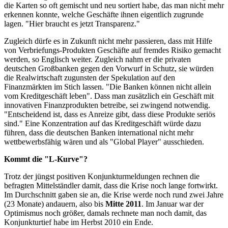
die Karten so oft gemischt und neu sortiert habe, das man nicht mehr
erkennen konnte, welche Geschäfte ihnen eigentlich zugrunde
lagen. "Hier braucht es jetzt Transparenz."
Zugleich dürfe es in Zukunft nicht mehr passieren, dass mit Hilfe
von Verbriefungs-Produkten Geschäfte auf fremdes Risiko gemacht
werden, so Englisch weiter. Zugleich nahm er die privaten
deutschen Großbanken gegen den Vorwurf in Schutz, sie würden
die Realwirtschaft zugunsten der Spekulation auf den
Finanzmärkten im Stich lassen. "Die Banken können nicht allein
vom Kreditgeschäft leben". Dass man zusätzlich ein Geschäft mit
innovativen Finanzprodukten betreibe, sei zwingend notwendig.
"Entscheidend ist, dass es Anreize gibt, dass diese Produkte seriös
sind." Eine Konzentration auf das Kreditgeschäft würde dazu
führen, dass die deutschen Banken international nicht mehr
wettbewerbsfähig wären und als "Global Player" ausschieden.
Kommt die "L-Kurve"?
Trotz der jüngst positiven Konjunkturmeldungen rechnen die
befragten Mittelständler damit, dass die Krise noch lange fortwirkt.
Im Durchschnitt gaben sie an, die Krise werde noch rund zwei Jahre
(23 Monate) andauern, also bis
Mitte 2011
. Im Januar war der
Optimismus noch größer, damals rechnete man noch damit, das
Konjunkturtief habe im Herbst 2010 ein Ende.