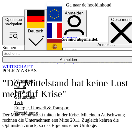
Ga naar de hoofdinhoud
Anmelden
Open sub
Close menu
English
navigation
Deutsch
Français
Sie sind abgemeldet.
Anmelden
Suchen
Licht aus
Español
Anmelden
Ukraine
Politik
Verteidigung
Rapporteur
Newsletters
Event
WIRTSCHAFT
POLICY AREAS
"Der Mittelstand hat keine Lust
Wirtschaft
Politik
mehr auf Krise"
Agrifood
Gesundheit
Tech
Energie, Umwelt & Transport
Verteidigung
Der Mittelstand steckt mitten in der Krise. Mit einem Aufschwung
rechnen die Unternehmen erst Mitte 2011. Zugleich kehren die
Optimisten zurück, so das Ergebnis einer Umfrage.