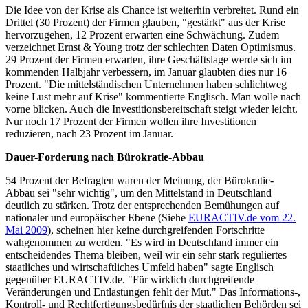
Die Idee von der Krise als Chance ist weiterhin verbreitet. Rund ein
Drittel (30 Prozent) der Firmen glauben, "gestärkt" aus der Krise
hervorzugehen, 12 Prozent erwarten eine Schwächung. Zudem
verzeichnet Ernst & Young trotz der schlechten Daten Optimismus.
29 Prozent der Firmen erwarten, ihre Geschäftslage werde sich im
kommenden Halbjahr verbessern, im Januar glaubten dies nur 16
Prozent. "Die mittelständischen Unternehmen haben schlichtweg
keine Lust mehr auf Krise" kommentierte Englisch. Man wolle nach
vorne blicken. Auch die Investitionsbereitschaft steigt wieder leicht.
Nur noch 17 Prozent der Firmen wollen ihre Investitionen
reduzieren, nach 23 Prozent im Januar.
Dauer-Forderung nach Bürokratie-Abbau
54 Prozent der Befragten waren der Meinung, der Bürokratie-
Abbau sei "sehr wichtig", um den Mittelstand in Deutschland
deutlich zu stärken. Trotz der entsprechenden Bemühungen auf
nationaler und europäischer Ebene (Siehe
EURACTIV.de vom 22.
Mai 2009
), scheinen hier keine durchgreifenden Fortschritte
wahgenommen zu werden. "Es wird in Deutschland immer ein
entscheidendes Thema bleiben, weil wir ein sehr stark reguliertes
staatliches und wirtschaftliches Umfeld haben" sagte Englisch
gegenüber EURACTIV.de. "Für wirklich durchgreifende
Veränderungen und Entlastungen fehlt der Mut." Das Informations-,
Kontroll- und Rechtfertigungsbedürfnis der staatlichen Behörden sei