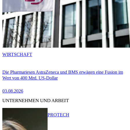
WIRTSCHAFT
Die Pharmariesen AstraZeneca und BMS erwägen eine Fusion im
Wert von 400 Mrd. US-Dollar
03.08.2026
UNTERNEHMEN UND ARBEIT
PRO
TECH