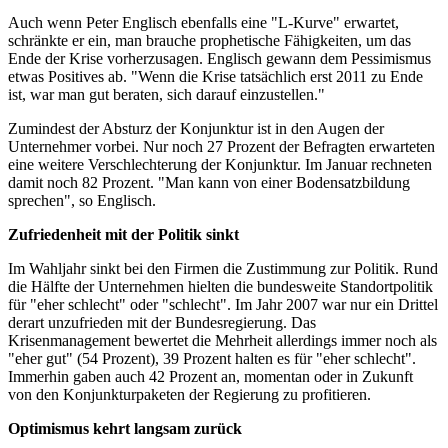
Auch wenn Peter Englisch ebenfalls eine "L-Kurve" erwartet,
schränkte er ein, man brauche prophetische Fähigkeiten, um das
Ende der Krise vorherzusagen. Englisch gewann dem Pessimismus
etwas Positives ab. "Wenn die Krise tatsächlich erst 2011 zu Ende
ist, war man gut beraten, sich darauf einzustellen."
Zumindest der Absturz der Konjunktur ist in den Augen der
Unternehmer vorbei. Nur noch 27 Prozent der Befragten erwarteten
eine weitere Verschlechterung der Konjunktur. Im Januar rechneten
damit noch 82 Prozent. "Man kann von einer Bodensatzbildung
sprechen", so Englisch.
Zufriedenheit
mit der Politik
sinkt
Im Wahljahr sinkt bei den Firmen die Zustimmung zur Politik. Rund
die Hälfte der Unternehmen hielten die bundesweite Standortpolitik
für "eher schlecht" oder "schlecht". Im Jahr 2007 war nur ein Drittel
derart unzufrieden mit der Bundesregierung. Das
Krisenmanagement bewertet die Mehrheit allerdings immer noch als
"eher gut" (54 Prozent), 39 Prozent halten es für "eher schlecht".
Immerhin gaben auch 42 Prozent an, momentan oder in Zukunft
von den Konjunkturpaketen der Regierung zu profitieren.
Optimismus kehrt langsam zurück