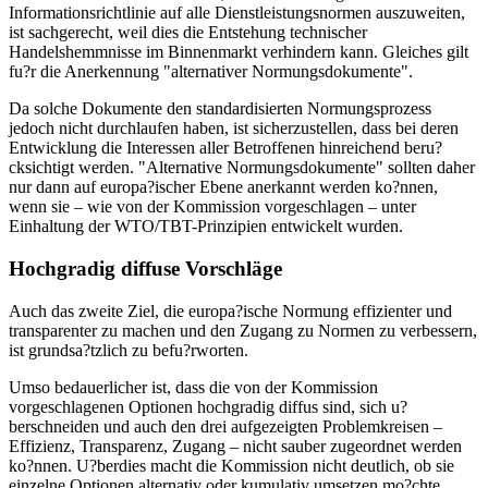
Informationsrichtlinie auf alle Dienstleistungsnormen auszuweiten,
ist sachgerecht, weil dies die Entstehung technischer
Handelshemmnisse im Binnenmarkt verhindern kann. Gleiches gilt
fu?r die Anerkennung "alternativer Normungsdokumente".
Da solche Dokumente den standardisierten Normungsprozess
jedoch nicht durchlaufen haben, ist sicherzustellen, dass bei deren
Entwicklung die Interessen aller Betroffenen hinreichend beru?
cksichtigt werden. "Alternative Normungsdokumente" sollten daher
nur dann auf europa?ischer Ebene anerkannt werden ko?nnen,
wenn sie – wie von der Kommission vorgeschlagen – unter
Einhaltung der WTO/TBT-Prinzipien entwickelt wurden.
Hochgradig diffuse Vorschläge
Auch das zweite Ziel, die europa?ische Normung effizienter und
transparenter zu machen und den Zugang zu Normen zu verbessern,
ist grundsa?tzlich zu befu?rworten.
Umso bedauerlicher ist, dass die von der Kommission
vorgeschlagenen Optionen hochgradig diffus sind, sich u?
berschneiden und auch den drei aufgezeigten Problemkreisen –
Effizienz, Transparenz, Zugang – nicht sauber zugeordnet werden
ko?nnen. U?berdies macht die Kommission nicht deutlich, ob sie
einzelne Optionen alternativ oder kumulativ umsetzen mo?chte.