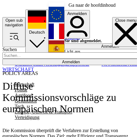
Ga naar de hoofdinhoud
Anmelden
Open sub
Close menu
English
navigation
Deutsch
Français
Sie sind abgemeldet.
Anmelden
Suchen
Licht aus
Español
Anmelden
Ukraine
Politik
Verteidigung
Rapporteur
Newsletters
Event
WIRTSCHAFT
POLICY AREAS
Diffuse
Wirtschaft
Politik
Kommissionsvorschläge zu
Agrifood
Gesundheit
europäischen Normen
Tech
Energie, Umwelt & Transport
Verteidigung
Die Kommission überprüft die Verfahren zur Erstellung von
europäischen Normen. Das Ziel: mehr Effizienz und Transparenz.