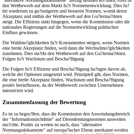
"alternative Normungsdokumente" Bezug nehmen ko?nnen, erho?ht
den Wettbewerb auf dem Markt fu?r Normenentwicklung. Dies fu?
hrt wiederum zu gu?nstigeren und besseren Normen, womit deren
Akzeptanz und mithin der Wettbewerb auf den Gu?terma?rkten
steigt. Die Effizienz sinkt hingegen, wenn die Kommission oder die
nationalen Regierungen auf die Normentwicklung politischen
Einfluss gewinnen.
Die Wahlmo?glichkeiten fu?r Konsumenten steigen, wenn Normen
eine breite Akzeptanz finden, weil dann die Wechselmo?glichkeiten
zunehmen. Dies sta?rkt den Wettbewerb auf den Gu?terma?rkten.
Folgen fu?r Wachstum und Bescha?ftigung
Die Folgen fu?r Effizienz und Bescha?ftigung ha?ngen davon ab,
welche der Optionen umgesetzt wird. Prinzipiell gilt, dass Normen,
die eine breite Akzeptanz finden, Wachstum und Bescha?ftigung
positiv beeinflussen, da der Wettbewerb zwischen Unternehmen
intensiviert wird.
Zusammenfassung der Bewertung
Es ist zu begru?ßen, dass die Kommission den Anwendungsbereich
der "Informationsrichtlinie" auf Dienstleistungsnormen ausweiten
mo?chte. Positiv zu werten ist auch, dass "alternative
Normungsdokumente" auf europa?ischer Ebene anerkannt werden