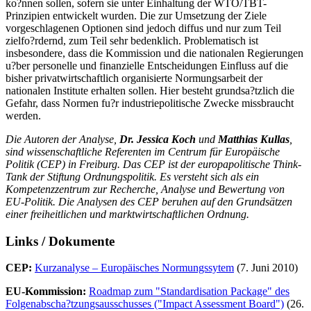
ko?nnen sollen, sofern sie unter Einhaltung der WTO/TBT-
Prinzipien entwickelt wurden. Die zur Umsetzung der Ziele
vorgeschlagenen Optionen sind jedoch diffus und nur zum Teil
zielfo?rdernd, zum Teil sehr bedenklich. Problematisch ist
insbesondere, dass die Kommission und die nationalen Regierungen
u?ber personelle und finanzielle Entscheidungen Einfluss auf die
bisher privatwirtschaftlich organisierte Normungsarbeit der
nationalen Institute erhalten sollen. Hier besteht grundsa?tzlich die
Gefahr, dass Normen fu?r industriepolitische Zwecke missbraucht
werden.
Die Autoren der Analyse,
Dr. Jessica Koch
und
Matthias Kullas
,
sind wissenschaftliche Referenten im Centrum für Europäische
Politik (CEP) in Freiburg.
Das CEP ist der europapolitische Think-
Tank der Stiftung Ordnungspolitik. Es versteht sich als ein
Kompetenzzentrum zur Recherche, Analyse und Bewertung von
EU-Politik. Die Analysen des CEP beruhen auf den Grundsätzen
einer freiheitlichen und marktwirtschaftlichen Ordnung.
Links / Dokumente
CEP:
Kurzanalyse – Europäisches Normungssytem
(7. Juni 2010)
EU-Kommission:
Roadmap zum "Standardisation Package" des
Folgenabscha?tzungsausschusses ("Impact Assessment Board")
(26.