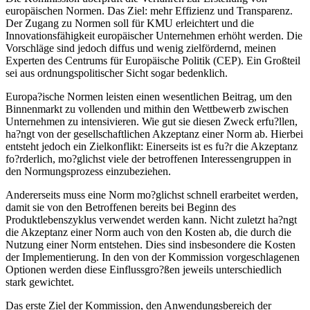
europäischen Normen. Das Ziel: mehr Effizienz und Transparenz.
Der Zugang zu Normen soll für KMU erleichtert und die
Innovationsfähigkeit europäischer Unternehmen erhöht werden. Die
Vorschläge sind jedoch diffus und wenig zielfördernd, meinen
Experten des Centrums für Europäische Politik (CEP). Ein Großteil
sei aus ordnungspolitischer Sicht sogar bedenklich.
Europa?ische Normen leisten einen wesentlichen Beitrag, um den
Binnenmarkt zu vollenden und mithin den Wettbewerb zwischen
Unternehmen zu intensivieren. Wie gut sie diesen Zweck erfu?llen,
ha?ngt von der gesellschaftlichen Akzeptanz einer Norm ab. Hierbei
entsteht jedoch ein Zielkonflikt: Einerseits ist es fu?r die Akzeptanz
fo?rderlich, mo?glichst viele der betroffenen Interessengruppen in
den Normungsprozess einzubeziehen.
Andererseits muss eine Norm mo?glichst schnell erarbeitet werden,
damit sie von den Betroffenen bereits bei Beginn des
Produktlebenszyklus verwendet werden kann. Nicht zuletzt ha?ngt
die Akzeptanz einer Norm auch von den Kosten ab, die durch die
Nutzung einer Norm entstehen. Dies sind insbesondere die Kosten
der Implementierung. In den von der Kommission vorgeschlagenen
Optionen werden diese Einflussgro?ßen jeweils unterschiedlich
stark gewichtet.
Das erste Ziel der Kommission, den Anwendungsbereich der