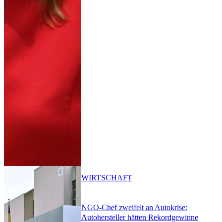
WIRTSCHAFT
NGO-Chef zweifelt an Autokrise:
Autohersteller hätten Rekordgewinne