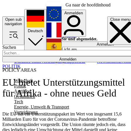
Ga naar de hoofdinhoud
Anmelden
Open sub
Close menu
English
navigation
Deutsch
Français
Sie sind abgemeldet.
Anmelden
Suchen
Licht aus
Español
Anmelden
Ukraine
Politik
Verteidigung
Rapporteur
Newsletters
Event
POLITIK
POLICY AREAS
EU bietet Unterstützungsmittel
Wirtschaft
Politik
für Afrika - ohne neues Geld
Agrifood
Gesundheit
Tech
Energie, Umwelt & Transport
Verteidigung
Die EU hat ein Unterstützungspaket im Wert von insgesamt 15,6
Milliarden Euro für von der Coronavirus-Pandemie betroffene
Entwicklungsländer vorgestellt. Die Union räumte jedoch ein, dass
dies lediglich eine Umschichtung der Mittel darstellt und keine