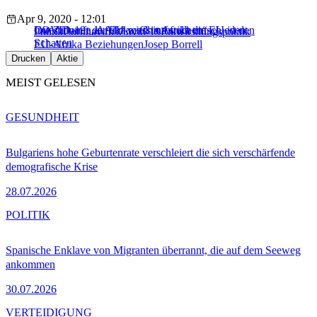
Apr 9, 2020 - 12:01
COVID-19: „Afrika muss aufwachen“
Investitionen in Afrika: China stellt die EU in den
Die Zukunft der EU wird in Afrika entschieden
Politik
Coronavirus
Covid-19
Entwicklungspolitik
Schatten
EU-Afrika Beziehungen
Josep Borrell
Drucken
Aktie
MEIST GELESEN
GESUNDHEIT
Bulgariens hohe Geburtenrate verschleiert die sich verschärfende
demografische Krise
28.07.2026
POLITIK
Spanische Enklave von Migranten überrannt, die auf dem Seeweg
ankommen
30.07.2026
VERTEIDIGUNG