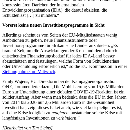
konzessionären Darlehen der Internationalen
Entwicklungsorganisation (IDA), die darauf abzielen, die
Schuldenlast […] zu mindern.“
Vorerst keine neuen Investitionsprogramme in Sicht
Allerdings scheint es von Seiten der EU-Mitgliedstaaten wenig
Ambitionen zu geben, neue Finanzinstrumente oder
Investitionsprogramme für afrikanische Länder anzubieten: „Es
braucht Zeit, um die Auswirkungen der Krise und den dadurch
entstehenden Finanzierungsbedarf für jedes IDA-Land besser
abzuschätzen und festzulegen, welche Form von Schuldenerlass
oder Umschuldung erforderlich ist,“ so die EU-Kommission in einer
Stellungnahme am Mittwoch
.
Emily Wigens, EU-Direktorin bei der Kampagnenorganisation
ONE, kommentierte dazu: „Die Mobilisierung von 15,6 Milliarden
Euro zur Unterstützung einer globalen COVID-19-Reaktion ist ein
solider Anfang. Aber wenn man bedenkt, dass die EU in den Jahren
von 2014 bis 2020 nur 2,6 Milliarden Euro in die Gesundheit
investiert hat, zeigt dieses Paket auch, wie viel kostspieliger es ist,
auf eine Krise lediglich zu
reagieren
, anstatt eine solche Krise mit
langfristigen Investitionen zu
verhindern
.“
[Bearbeitet von Tim Steins]