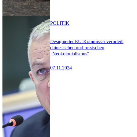
POLITIK
Designierter EU-Kommissar verurteilt
chinesischen und russischen
„Neokolonialismus“
07.11.2024