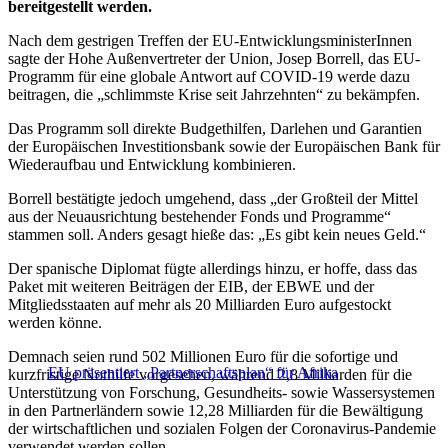
bereitgestellt werden.
Nach dem gestrigen Treffen der EU-EntwicklungsministerInnen
sagte der Hohe Außenvertreter der Union, Josep Borrell, das EU-
Programm für eine globale Antwort auf COVID-19 werde dazu
beitragen, die „schlimmste Krise seit Jahrzehnten“ zu bekämpfen.
Das Programm soll direkte Budgethilfen, Darlehen und Garantien
der Europäischen Investitionsbank sowie der Europäischen Bank für
Wiederaufbau und Entwicklung kombinieren.
Borrell bestätigte jedoch umgehend, dass „der Großteil der Mittel
aus der Neuausrichtung bestehender Fonds und Programme“
stammen soll. Anders gesagt hieße das: „Es gibt kein neues Geld.“
Der spanische Diplomat fügte allerdings hinzu, er hoffe, dass das
Paket mit weiteren Beiträgen der EIB, der EBWE und der
Mitgliedsstaaten auf mehr als 20 Milliarden Euro aufgestockt
werden könne.
Demnach seien rund 502 Millionen Euro für die sofortige und
EU präsentiert „Partnerschaftsplan“ für Afrika
kurzfristige Nothilfe vorgesehen, während 2,8 Milliarden für die
Unterstützung von Forschung, Gesundheits- sowie Wassersystemen
in den Partnerländern sowie 12,28 Milliarden für die Bewältigung
der wirtschaftlichen und sozialen Folgen der Coronavirus-Pandemie
verwendet werden sollen.