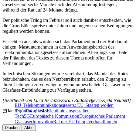
Gesetzes auf sechs Monate nach der Abstimmung festlegen,
während der Rat auf 24 Monate drängt.
Der politische Trilog im Februar soll auch darüber entscheiden, wie
die Grundstückspreise unter fairen und angemessenen Bedingungen
reguliert werden können.
Es sieht so aus, als würden sich das Parlament und der Rat darauf
einigen, Mastunternehmen in den Anwendungsbereich des
Telekommunikationsgesetzes aufzunehmen. Allerdings sind Teile
der Präambel des Textes zu diesem Thema noch offen für
Verhandlungen.
In technischen Sitzungen wurde vereinbart, das Mandat des Rates
beizubehalten, das es den Netzbetreibern erlaubt, den Zugang zu
ihren Leitungen zu verweigern, wenn unbeschaltete Glasfaser oder
Glasfaser-Entbündelung zur Verfügung stehen.
[Bearbeitet von Luca Bertuzzi/Zoran Radosavljevic/Kjeld Neubert]
EU-Telekommunikationsgesetz: EU-Staaten wollen
Jan 23, 2024 - 10:48
Verordnung wie Richtlinie ausgestalten
Tech
5G
Europäische Kommission
Europäisches Parlament
Glasfaser
Innovation
Rat der EU
Trilog-Verhandlungen
Drucken
Aktie