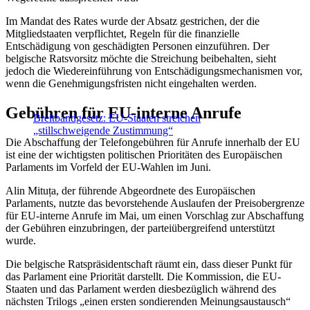
Im Mandat des Rates wurde der Absatz gestrichen, der die
Mitgliedstaaten verpflichtet, Regeln für die finanzielle
Entschädigung von geschädigten Personen einzuführen. Der
belgische Ratsvorsitz möchte die Streichung beibehalten, sieht
jedoch die Wiedereinführung von Entschädigungsmechanismen vor,
wenn die Genehmigungsfristen nicht eingehalten werden.
Gebühren für EU-interne Anrufe
Breitbandgesetz: EU-Staaten streichen
„stillschweigende Zustimmung“
Die Abschaffung der Telefongebühren für Anrufe innerhalb der EU
ist eine der wichtigsten politischen Prioritäten des Europäischen
Parlaments im Vorfeld der EU-Wahlen im Juni.
Alin Mituța, der führende Abgeordnete des Europäischen
Parlaments, nutzte das bevorstehende Auslaufen der Preisobergrenze
für EU-interne Anrufe im Mai, um einen Vorschlag zur Abschaffung
der Gebühren einzubringen, der parteiübergreifend unterstützt
wurde.
Die belgische Ratspräsidentschaft räumt ein, dass dieser Punkt für
das Parlament eine Priorität darstellt. Die Kommission, die EU-
Staaten und das Parlament werden diesbezüglich während des
nächsten Trilogs „einen ersten sondierenden Meinungsaustausch“