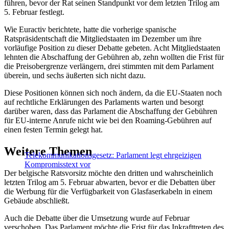
führen, bevor der Rat seinen Standpunkt vor dem letzten Trilog am
5. Februar festlegt.
Wie Euractiv berichtete, hatte die vorherige spanische
Ratspräsidentschaft die Mitgliedstaaten im Dezember um ihre
vorläufige Position zu dieser Debatte gebeten. Acht Mitgliedstaaten
lehnten die Abschaffung der Gebühren ab, zehn wollten die Frist für
die Preisobergrenze verlängern, drei stimmten mit dem Parlament
überein, und sechs äußerten sich nicht dazu.
Diese Positionen können sich noch ändern, da die EU-Staaten noch
auf rechtliche Erklärungen des Parlaments warten und besorgt
darüber waren, dass das Parlament die Abschaffung der Gebühren
für EU-interne Anrufe nicht wie bei den Roaming-Gebühren auf
einen festen Termin gelegt hat.
Weitere Themen
Telekommunikationsgesetz: Parlament legt ehrgeizigen
Kompromisstext vor
Der belgische Ratsvorsitz möchte den dritten und wahrscheinlich
letzten Trilog am 5. Februar abwarten, bevor er die Debatten über
die Werbung für die Verfügbarkeit von Glasfaserkabeln in einem
Gebäude abschließt.
Auch die Debatte über die Umsetzung wurde auf Februar
verschoben. Das Parlament möchte die Frist für das Inkrafttreten des