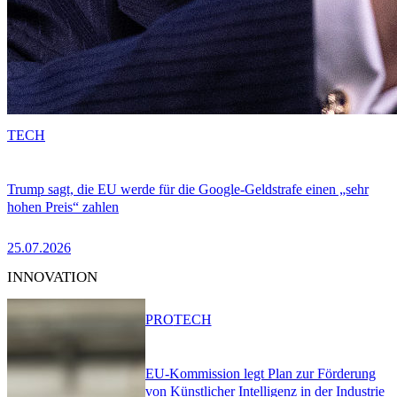
TECH
Trump sagt, die EU werde für die Google-Geldstrafe einen „sehr
hohen Preis“ zahlen
25.07.2026
INNOVATION
PRO
TECH
EU-Kommission legt Plan zur Förderung
von Künstlicher Intelligenz in der Industrie