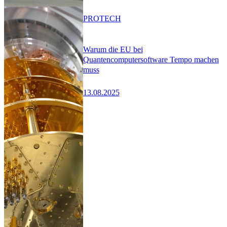
PRO
TECH
Warum die EU bei
Quantencomputersoftware Tempo machen
muss
13.08.2025