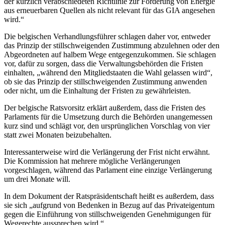
der kürzlich verabschiedeten Richtlinie zur Förderung von Energie
aus erneuerbaren Quellen als nicht relevant für das GIA angesehen
wird.“
Die belgischen Verhandlungsführer schlagen daher vor, entweder
das Prinzip der stillschweigenden Zustimmung abzulehnen oder den
Abgeordneten auf halbem Wege entgegenzukommen. Sie schlagen
vor, dafür zu sorgen, dass die Verwaltungsbehörden die Fristen
einhalten, „während den Mitgliedstaaten die Wahl gelassen wird“,
ob sie das Prinzip der stillschweigenden Zustimmung anwenden
oder nicht, um die Einhaltung der Fristen zu gewährleisten.
Der belgische Ratsvorsitz erklärt außerdem, dass die Fristen des
Parlaments für die Umsetzung durch die Behörden unangemessen
kurz sind und schlägt vor, den ursprünglichen Vorschlag von vier
statt zwei Monaten beizubehalten.
Interessanterweise wird die Verlängerung der Frist nicht erwähnt.
Die Kommission hat mehrere mögliche Verlängerungen
vorgeschlagen, während das Parlament eine einzige Verlängerung
um drei Monate will.
In dem Dokument der Ratspräsidentschaft heißt es außerdem, dass
sie sich „aufgrund von Bedenken in Bezug auf das Privateigentum
gegen die Einführung von stillschweigenden Genehmigungen für
Wegerechte aussprechen wird.“