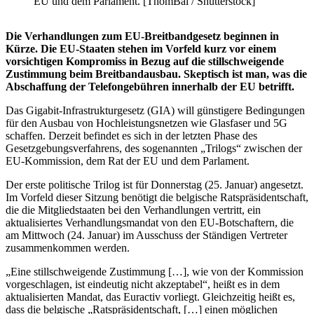
EU und dem Parlament. [ThomBal / Shutterstock]
Die Verhandlungen zum EU-Breitbandgesetz beginnen in
Kürze. Die EU-Staaten stehen im Vorfeld kurz vor einem
vorsichtigen Kompromiss in Bezug auf die stillschweigende
Zustimmung beim Breitbandausbau. Skeptisch ist man, was die
Abschaffung der Telefongebühren innerhalb der EU betrifft.
Das Gigabit-Infrastrukturgesetz (GIA) will günstigere Bedingungen
für den Ausbau von Hochleistungsnetzen wie Glasfaser und 5G
schaffen. Derzeit befindet es sich in der letzten Phase des
Gesetzgebungsverfahrens, des sogenannten „Trilogs“ zwischen der
EU-Kommission, dem Rat der EU und dem Parlament.
Der erste politische Trilog ist für Donnerstag (25. Januar) angesetzt.
Im Vorfeld dieser Sitzung benötigt die belgische Ratspräsidentschaft,
die die Mitgliedstaaten bei den Verhandlungen vertritt, ein
aktualisiertes Verhandlungsmandat von den EU-Botschaftern, die
am Mittwoch (24. Januar) im Ausschuss der Ständigen Vertreter
zusammenkommen werden.
„Eine stillschweigende Zustimmung […], wie von der Kommission
vorgeschlagen, ist eindeutig nicht akzeptabel“, heißt es in dem
aktualisierten Mandat, das Euractiv vorliegt. Gleichzeitig heißt es,
dass die belgische „Ratspräsidentschaft, […] einen möglichen