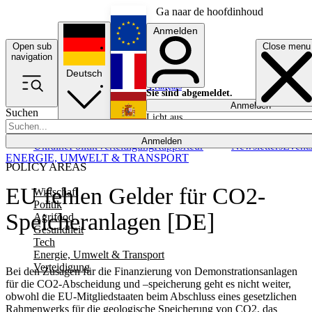
Ga naar de hoofdinhoud
Anmelden
Open sub
Close menu
English
navigation
Deutsch
Français
Sie sind abgemeldet.
Anmelden
Suchen
Licht aus
Español
Anmelden
Ukraine
Politik
Verteidigung
Rapporteur
Newsletters
Event
ENERGIE, UMWELT & TRANSPORT
POLICY AREAS
EU fehlen Gelder für CO2-
Wirtschaft
Politik
Speicheranlagen [DE]
Agrifood
Gesundheit
Tech
Energie, Umwelt & Transport
Verteidigung
Bei den Zusagen für die Finanzierung von Demonstrationsanlagen
für die CO2-Abscheidung und –speicherung geht es nicht weiter,
obwohl die EU-Mitgliedstaaten beim Abschluss eines gesetzlichen
Rahmenwerks für die geologische Speicherung von CO2, das