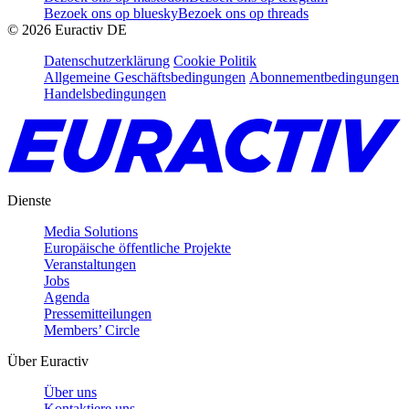
Bezoek ons op bluesky
Bezoek ons op threads
©
2026
Euractiv DE
Datenschutzerklärung
Cookie Politik
Allgemeine Geschäftsbedingungen
Abonnementbedingungen
Handelsbedingungen
Dienste
Media Solutions
Europäische öffentliche Projekte
Veranstaltungen
Jobs
Agenda
Pressemitteilungen
Members’ Circle
Über Euractiv
Über uns
Kontaktiere uns