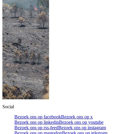
Social
Bezoek ons op facebook
Bezoek ons op x
Bezoek ons op linkedin
Bezoek ons op youtube
Bezoek ons op rss-feed
Bezoek ons op instagram
Bezoek ons op mastodon
Bezoek ons op telegram