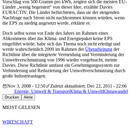
Vorschlag von 500 Gramm pro kWh, zeigten sich die meisten EU-
Länder „wenig begeistert“ von dieser Idee, erzählte Davies
EURACTIV. Die Länder befürchteten, dass sie der steigenden
Nachfrage nach Strom nicht nachkommen können würden, wenn
die EPS zu niedrig angesetzt werde, erklärte er.
Doch selbst wenn vor Ende des Jahres im Rahmen eines
Abkommens über das Klima- und Energiepaket keine EPS
eingeführt würde, habe sich das Thema noch nicht erledigt und
werde wahrscheinlich 2009 im Rahmen der
Überarbeitung
der
Richtlinie über die integrierte Vermeidung und Verminderung der
Umweltverschmutzung von 1996 wieder vorgebracht, meinte
Davies. Diese Richtlinie umfasst ein Genehmigungssystem zur
Verhinderung und Reduzierung der Umweltverschmutzung durch
große Industrieanlagen.
Nov 3, 2008 - 12:50
Zuletzt aktualisiert: Dec 22, 2011 - 22:06
Energie, Umwelt & Transport
Klima & Umwelt
Klimawandel
Drucken
Aktie
MEIST GELESEN
WIRTSCHAFT