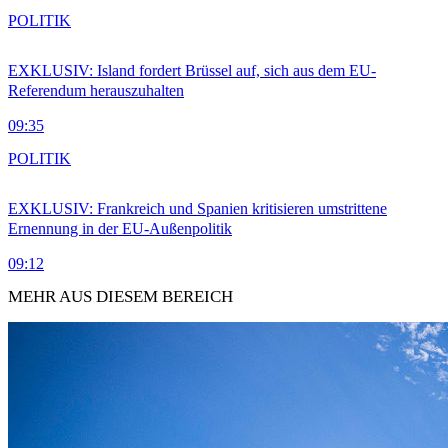
POLITIK
EXKLUSIV: Island fordert Brüssel auf, sich aus dem EU-
Referendum herauszuhalten
09:35
POLITIK
EXKLUSIV: Frankreich und Spanien kritisieren umstrittene
Ernennung in der EU-Außenpolitik
09:12
MEHR AUS DIESEM BEREICH