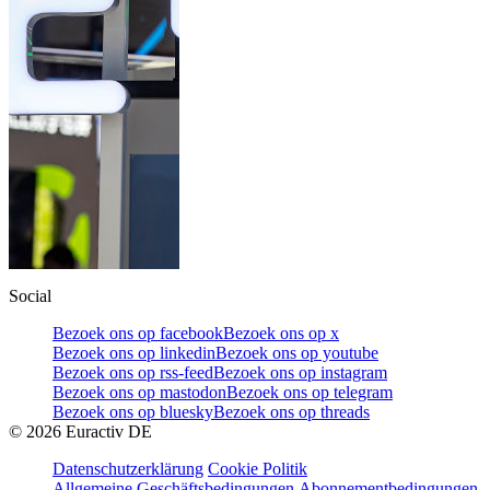
Social
Bezoek ons op facebook
Bezoek ons op x
Bezoek ons op linkedin
Bezoek ons op youtube
Bezoek ons op rss-feed
Bezoek ons op instagram
Bezoek ons op mastodon
Bezoek ons op telegram
Bezoek ons op bluesky
Bezoek ons op threads
©
2026
Euractiv DE
Datenschutzerklärung
Cookie Politik
Allgemeine Geschäftsbedingungen
Abonnementbedingungen