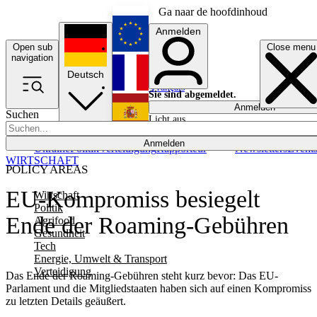
Ga naar de hoofdinhoud
Anmelden
Open sub
Close menu
English
navigation
Deutsch
Français
Sie sind abgemeldet.
Anmelden
Suchen
Licht aus
Español
Anmelden
Ukraine
Politik
Verteidigung
Rapporteur
Newsletters
Event
WIRTSCHAFT
POLICY AREAS
EU-Kompromiss besiegelt
Wirtschaft
Politik
Ende der Roaming-Gebühren
Agrifood
Gesundheit
Tech
Energie, Umwelt & Transport
Verteidigung
Das Ende der Roaming-Gebühren steht kurz bevor: Das EU-
Parlament und die Mitgliedstaaten haben sich auf einen Kompromiss
zu letzten Details geäußert.