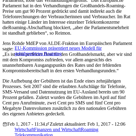
Parlaments, lobte das Verhandlungsergebnis. “Das Europäische
Parlament hat in den Verhandlungen die Großhandels-
Roaming
-
Preise um gut 90 Prozent gedrückt und damit indirekt auch die
Telefonrechnungen der Verbraucherinnen und Verbraucher. Im Rat
hatten einige Länder im Interesse einzelner Telekomkonzerne
die
Roaming
-Abschaffung blockiert, „aber die Parlamentsmehrheit
ist standhaft geblieben“, so Reimon.
Jens Rohde MdEP von ALDE-Fraktion im Europäischen Parlament
EU-Kommission präsentiert neues Modell für
sagte:
gebührenfreies Roaming
„Es ist kein perfekter Deal für den Großhandelsmarkt, aber wir sind
mit dem Kompromiss zufrieden, vor allem angesichts des
unannehmbaren Ausgangspunkts des Rates und der fehlenden
Kompromissbereitschaft in den ersten Verhandlungsrunden.“
Die Aufhebung der Gebühren ist das Ende eines zehnjährigen
Prozesses. Seit 2007 sind die erlaubten Aufschläge für Telefonie,
SMS-Versand und Datennutzung im EU-Ausland bereits um 90
Prozent gefallen. Zuletzt wurden die Gebühren im April auf fünf
Cent pro Anrufminute, zwei Cent pro SMS und fünf Cent pro
Megabyte Datenvolumen zusätzlich zu den nationalen Gebühren
des eigenen Anbieters gedeckelt.
Feb 1, 2017 - 11:34
Zuletzt aktualisiert: Feb 1, 2017 - 12:06
Wirtschaft
Finanzen und Wirtschaft
Roaming
Telekommunikation