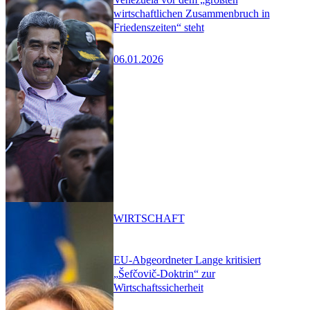
wirtschaftlichen Zusammenbruch in
Friedenszeiten“ steht
06.01.2026
WIRTSCHAFT
EU-Abgeordneter Lange kritisiert
„Šefčovič-Doktrin“ zur
Wirtschaftssicherheit