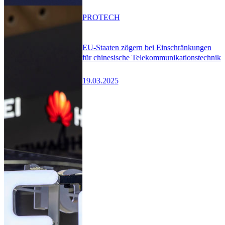
PRO
TECH
EU-Staaten zögern bei Einschränkungen
für chinesische Telekommunikationstechnik
19.03.2025