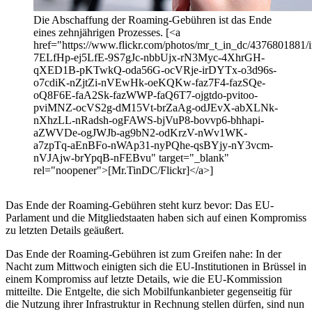
Die Abschaffung der Roaming-Gebühren ist das Ende
eines zehnjährigen Prozesses. [<a
href="https://www.flickr.com/photos/mr_t_in_dc/4376801881/in
7ELfHp-ej5LfE-9S7gJc-nbbUjx-rN3Myc-4XhrGH-
qXED1B-pKTwkQ-oda56G-ocVRje-irDYTx-o3d96s-
o7cdiK-nZjtZi-nVEwHk-oeKQKw-faz7F4-fazSQe-
oQ8F6E-faA2Sk-fazWWP-faQ6T7-ojgtdo-pvitoo-
pviMNZ-ocVS2g-dM15Vt-brZaAg-odJEvX-abXLNk-
nXhzLL-nRadsh-ogFAWS-bjVuP8-bovvp6-bhhapi-
aZWVDe-ogJWJb-ag9bN2-odKrzV-nWv1WK-
a7zpTq-aEnBFo-nWAp31-nyPQhe-qsBYjy-nY3vcm-
nVJAjw-brYpqB-nFEBvu" target="_blank"
rel="noopener">[Mr.TinDC/Flickr]</a>]
Das Ende der Roaming-Gebühren steht kurz bevor: Das EU-
Parlament und die Mitgliedstaaten haben sich auf einen Kompromiss
zu letzten Details geäußert.
Das Ende der Roaming-Gebühren ist zum Greifen nahe: In der
Nacht zum Mittwoch einigten sich die EU-Institutionen in Brüssel in
einem Kompromiss auf letzte Details, wie die EU-Kommission
mitteilte. Die Entgelte, die sich Mobilfunkanbieter gegenseitig für
die Nutzung ihrer Infrastruktur in Rechnung stellen dürfen, sind nun