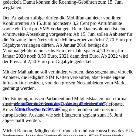
gedeckelt. Damit können die Roaming-Gebühren zum 15. Juni
wegfallen.
Den Angaben zufolge dürfen die Mobilfunkanbieter von ihren
Konkurrenten ab 15. Juni höchstens 3,2 Cent pro Anrufminute
sowie ein Cent pro SMS verlangen. Beim Datenvolumen ist eine
schrittweise Absenkung vorgesehen: Ab 15. Juni sollen Anbieter für
die Nutzung ihrer Netze durch Mitbewerber zunächst 7,70 Euro pro
Gigabyte verlangen dürfen. Ab Januar 2018 beträgt die
Maximalgebühr dann sechs Euro, ein Jahr später 4,50 Euro, im
Januar 2020 noch 3,50 Euro, 2021 dann drei Euro. Ab 2022 wird
der Preis auf 2,50 Euro pro Gigabyte gedeckelt.
Mit der Maßnahme soll verhindert werden, dass sogenannte virtuelle
Anbieter, die lediglich SIM-Karten verkaufen, aber keine eigene
Infrastruktur besitzen, von den großen Netzanbietern vom Markt
gedrängt werden.
Der Einigung müssen Parlament und Mitgliedstaaten noch formal
Oettinger zum Roaming: „Wir schließen einige
zustimmen. Damit können die Roaming-Gebühr für Telefonate,
Musterklagen nicht aus“
Kurznachrichten und die Nutzung des mobilen Internets im
europäischen Ausland wie seit Längerem geplant zum 15. Juni
abgeschafft werden.
Michel Reimon, Mitglied der Grünen im Industrieausschuss des EU-