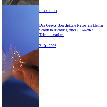
PRO
TECH
Das Gesetz über digitale Netze, ein kleiner
Schritt in Richtung eines EU-weiten
Telekommarktes
21.01.2026