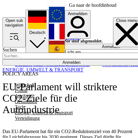
Ga naar de hoofdinhoud
Anmelden
Open sub
Close menu
English
navigation
Deutsch
Français
Sie sind abgemeldet.
Anmelden
Suchen
Licht aus
Español
Anmelden
Ukraine
Politik
Verteidigung
Rapporteur
Newsletters
Event
ENERGIE, UMWELT & TRANSPORT
POLICY AREAS
EU-Parlament will striktere
Wirtschaft
Politik
CO2-Ziele für die
Agrifood
Gesundheit
Autoindustrie
Tech
Energie, Umwelt & Transport
Verteidigung
Das EU-Parlament hat für ein CO2-Reduktionsziel von 40 Prozent
für Leichtfahrzeuge bis 2030 gestimmt. Dieses Ziel dürfte für