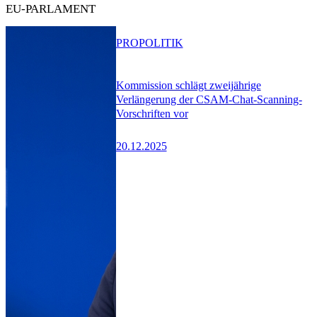
EU-PARLAMENT
PRO
POLITIK
Kommission schlägt zweijährige
Verlängerung der CSAM-Chat-Scanning-
Vorschriften vor
20.12.2025