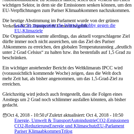
wichtigen Sektor, in dem sie die Emissionen senken können, um den
EU-Verpflichtungen zum Pariser Klimaabkommen nachzukommen.
Die heutige Abstimmung im Parlament wurde von der grünen
Leak: So argumentiert die Wirtschaftslobby gegen die
Verkehrs-NGO Transport & Umwelt begrüßt.
EU-Klimaziele
Die Organisation warnte allerdings, das aktuell vorgeschlagene Ziel
dürfte immer noch nicht ausreichen, um das Ziel des Pariser
Abkommens zu erreichen, den globalen Temperaturanstieg „deutlich
unter 2 Grad Celsius“ zu halten bzw. ihn bestenfalls auf 1,5 Grad zu
beschränken.
Ein wichtiger anstehender Bericht des Weltklimarats IPCC wird
(voraussichtlich kommende Woche) zeigen, dass die Welt doch
mehr Zeit hat, als bisher angenommen, um das 1,5-Grad-Ziel zu
erreichen.
Gleichzeitig wird jedoch auch festgestellt, dass die Folgen eines
Anstiegs um 2 Grad noch schlimmer ausfallen könnten, als bisher
gedacht.
Oct 4, 2018 - 10:50
Zuletzt aktualisiert: Oct 4, 2018 - 10:50
Energie, Umwelt & Transport
Autoindustrie
CO2-Emissionen
CO2-Reduzierung
Energie und Klimaschutz
EU-Parlament
Pariser Klimaabkommen
Trilog