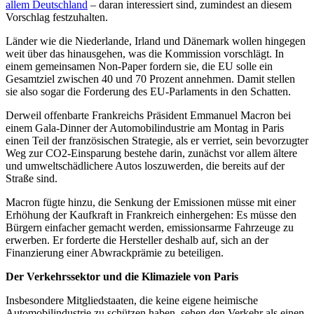
allem Deutschland
– daran interessiert sind, zumindest an diesem
Vorschlag festzuhalten.
Länder wie die Niederlande, Irland und Dänemark wollen hingegen
weit über das hinausgehen, was die Kommission vorschlägt. In
einem gemeinsamen Non-Paper fordern sie, die EU solle ein
Gesamtziel zwischen 40 und 70 Prozent annehmen. Damit stellen
sie also sogar die Forderung des EU-Parlaments in den Schatten.
Derweil offenbarte Frankreichs Präsident Emmanuel Macron bei
einem Gala-Dinner der Automobilindustrie am Montag in Paris
einen Teil der französischen Strategie, als er verriet, sein bevorzugter
Weg zur CO2-Einsparung bestehe darin, zunächst vor allem ältere
und umweltschädlichere Autos loszuwerden, die bereits auf der
Straße sind.
Macron fügte hinzu, die Senkung der Emissionen müsse mit einer
Erhöhung der Kaufkraft in Frankreich einhergehen: Es müsse den
Bürgern einfacher gemacht werden, emissionsarme Fahrzeuge zu
erwerben. Er forderte die Hersteller deshalb auf, sich an der
Finanzierung einer Abwrackprämie zu beteiligen.
Der Verkehrssektor und die Klimaziele von Paris
Insbesondere Mitgliedstaaten, die keine eigene heimische
Automobilindustrie zu schützen haben, sehen den Verkehr als einen