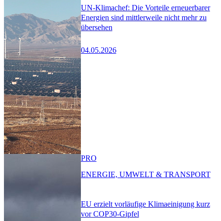
UN-Klimachef: Die Vorteile erneuerbarer
Energien sind mittlerweile nicht mehr zu
übersehen
04.05.2026
PRO
ENERGIE, UMWELT & TRANSPORT
EU erzielt vorläufige Klimaeinigung kurz
vor COP30-Gipfel