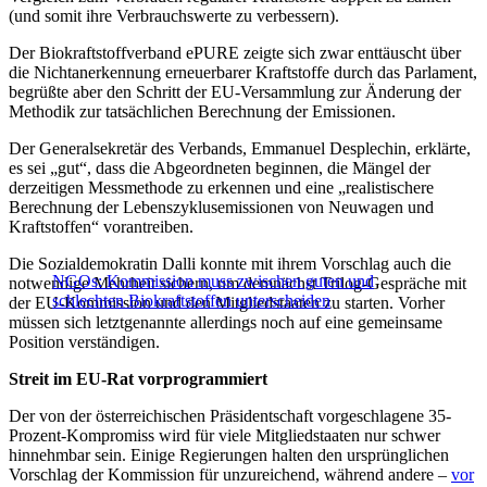
(und somit ihre Verbrauchswerte zu verbessern).
Der Biokraftstoffverband ePURE zeigte sich zwar enttäuscht über
die Nichtanerkennung erneuerbarer Kraftstoffe durch das Parlament,
begrüßte aber den Schritt der EU-Versammlung zur Änderung der
Methodik zur tatsächlichen Berechnung der Emissionen.
Der Generalsekretär des Verbands, Emmanuel Desplechin, erklärte,
es sei „gut“, dass die Abgeordneten beginnen, die Mängel der
derzeitigen Messmethode zu erkennen und eine „realistischere
Berechnung der Lebenszyklusemissionen von Neuwagen und
Kraftstoffen“ vorantreiben.
Die Sozialdemokratin Dalli konnte mit ihrem Vorschlag auch die
NGOs: Kommission muss zwischen guten und
notwendige Mehrheit sichern, um demnächst Trilog-Gespräche mit
schlechten Biokraftstoffen unterscheiden
der EU-Kommission und den Mitgliedstaaten zu starten. Vorher
müssen sich letztgenannte allerdings noch auf eine gemeinsame
Position verständigen.
Streit im EU-Rat vorprogrammiert
Der von der österreichischen Präsidentschaft vorgeschlagene 35-
Prozent-Kompromiss wird für viele Mitgliedstaaten nur schwer
hinnehmbar sein. Einige Regierungen halten den ursprünglichen
Vorschlag der Kommission für unzureichend, während andere –
vor