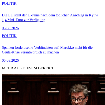
POLITIK
Die EU stellt der Ukraine nach dem tödlichen Anschlag in Kyjiw
1,4 Mrd. Euro zur Verfügung
05.08.2026
POLITIK
Spanien fordert seine Verbündeten auf, Marokko nicht für die
Ceuta-Krise verantwortlich zu machen
05.08.2026
MEHR AUS DIESEM BEREICH