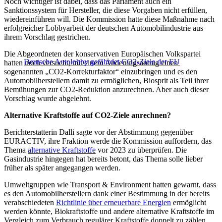
Noch wichtiger ist dabei, dass das Parlament auch ein
Sanktionssystem für Hersteller, die diese Vorgaben nicht erfüllen,
wiedereinführen will. Die Kommission hatte diese Maßnahme nach
erfolgreicher Lobbyarbeit der deutschen Automobilindustrie aus
ihrem Vorschlag gestrichen.
Die Abgeordneten der konservativen Europäischen Volkspartei
Deutsche Autolobby gefährdet CO2-Ziele der EU
hatten noch versucht, mit einem Änderungsantrag einen
sogenannten „CO2-Korrekturfaktor“ einzubringen und es den
Automobilherstellern damit zu ermöglichen, Biosprit als Teil ihrer
Bemühungen zur CO2-Reduktion anzurechnen. Aber auch dieser
Vorschlag wurde abgelehnt.
Alternative Kraftstoffe auf CO2-Ziele anrechnen?
Berichterstatterin Dalli sagte vor der Abstimmung gegenüber
EURACTIV, ihre Fraktion werde die Kommission auffordern, das
Thema
alternative Kraftstoffe
vor 2023 zu überprüfen. Die
Gasindustrie hingegen hat bereits betont, das Thema solle lieber
früher als später angegangen werden.
Umweltgruppen wie Transport & Environment hatten gewarnt, dass
es den Automobilherstellern dank einer Bestimmung in der bereits
verabschiedeten
Richtlinie über erneuerbare Energien
ermöglicht
werden könnte, Biokraftstoffe und andere alternative Kraftstoffe im
Vergleich zum Verbrauch regulärer Kraftstoffe doppelt zu zählen