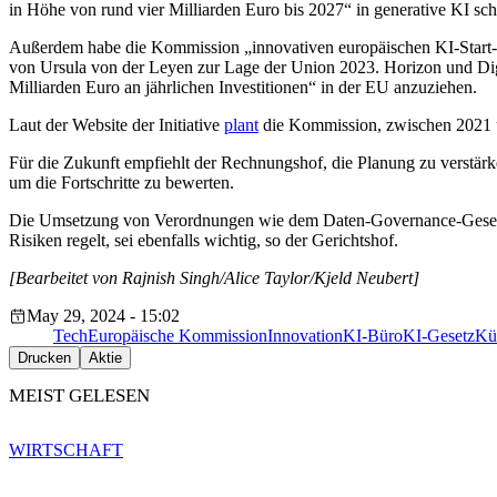
in Höhe von rund vier Milliarden Euro bis 2027“ in generative KI scha
Außerdem habe die Kommission „innovativen europäischen KI-Start-up
von Ursula von der Leyen zur Lage der Union 2023. Horizon und Digit
Milliarden Euro an jährlichen Investitionen“ in der EU anzuziehen.
Laut der Website der Initiative
plant
die Kommission, zwischen 2021 un
Für die Zukunft empfiehlt der Rechnungshof, die Planung zu verstär
um die Fortschritte zu bewerten.
Die Umsetzung von Verordnungen wie dem Daten-Governance-Gesetz, d
Risiken regelt, sei ebenfalls wichtig, so der Gerichtshof.
[Bearbeitet von Rajnish Singh/Alice Taylor/Kjeld Neubert]
May 29, 2024 - 15:02
Tech
Europäische Kommission
Innovation
KI-Büro
KI-Gesetz
Kün
Drucken
Aktie
MEIST GELESEN
WIRTSCHAFT