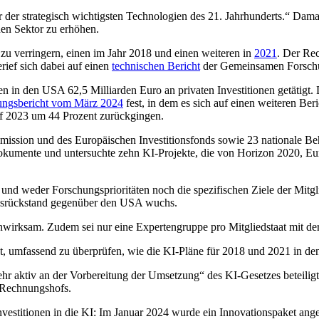
der strategisch wichtigsten Technologien des 21. Jahrhunderts.“ Damals 
hen Sektor zu erhöhen.
zu verringern, einen im Jahr 2018 und einen weiteren in
2021
. Der Re
rief sich dabei auf einen
technischen Bericht
der Gemeinsamen Forschu
en in den USA 62,5 Milliarden Euro an privaten Investitionen getätigt.
ungsbericht vom März 2024
fest, in dem es sich auf einen weiteren Beric
auf 2023 um 44 Prozent zurückgingen.
ssion und des Europäischen Investitionsfonds sowie 23 nationale Beh
umente und untersuchte zehn KI-Projekte, die von Horizon 2020, Europ
n und weder Forschungsprioritäten noch die spezifischen Ziele der Mitg
tionsrückstand gegenüber den USA wuchs.
nwirksam. Zudem sei nur eine Expertengruppe pro Mitgliedstaat mit de
 umfassend zu überprüfen, wie die KI-Pläne für 2018 und 2021 in den
hr aktiv an der Vorbereitung der Umsetzung“ des KI-Gesetzes beteilig
 Rechnungshofs.
titionen in die KI: Im Januar 2024 wurde ein Innovationspaket angekü