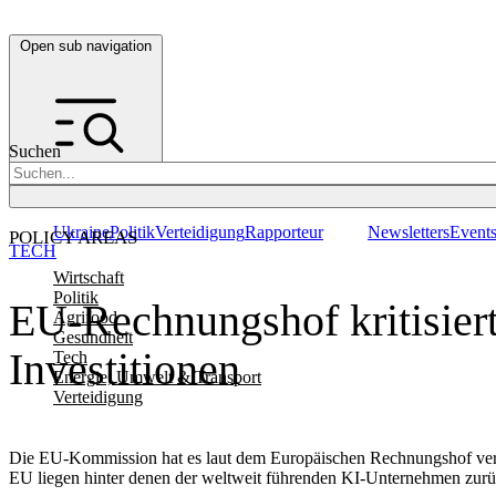
Open sub navigation
Suchen
Ukraine
Politik
Verteidigung
Rapporteur
Newsletters
Event
POLICY AREAS
TECH
Wirtschaft
Politik
EU-Rechnungshof kritisier
Agrifood
Gesundheit
Investitionen
Tech
Energie, Umwelt & Transport
Verteidigung
Die EU-Kommission hat es laut dem Europäischen Rechnungshof versäum
EU liegen hinter denen der weltweit führenden KI-Unternehmen zurü