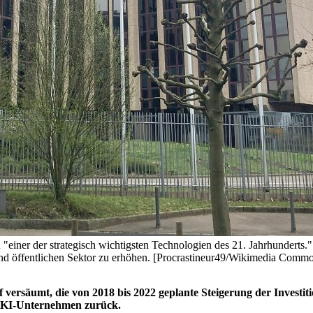
"einer der strategisch wichtigsten Technologien des 21. Jahrhunderts." 
und öffentlichen Sektor zu erhöhen. [Procrastineur49/Wikimedia Comm
säumt, die von 2018 bis 2022 geplante Steigerung der Investitione
en KI-Unternehmen zurück.