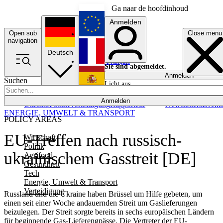
Ga naar de hoofdinhoud
Anmelden
Open sub
Close menu
English
navigation
Deutsch
Français
Sie sind abgemeldet.
Anmelden
Suchen
Licht aus
Español
Anmelden
Ukraine
Politik
Verteidigung
Rapporteur
Newsletters
Event
ENERGIE, UMWELT & TRANSPORT
POLICY AREAS
EU-Treffen nach russisch-
Wirtschaft
Politik
ukrainischem Gasstreit [DE]
Agrifood
Gesundheit
Tech
Energie, Umwelt & Transport
Verteidigung
Russland und die Ukraine haben Brüssel um Hilfe gebeten, um
einen seit einer Woche andauernden Streit um Gaslieferungen
beizulegen. Der Streit sorgte bereits in sechs europäischen Ländern
für beginnende Gas-Lieferengpässe. Die Vertreter der EU-