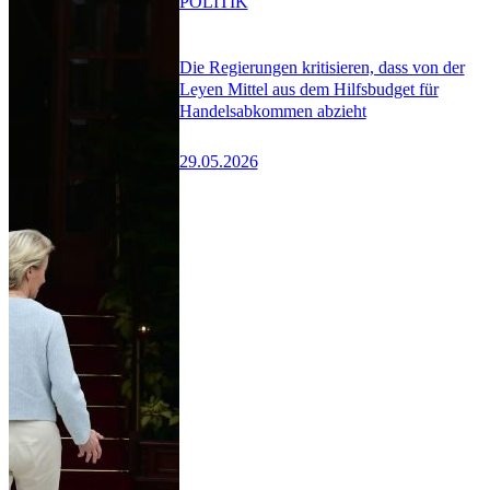
POLITIK
Die Regierungen kritisieren, dass von der
Leyen Mittel aus dem Hilfsbudget für
Handelsabkommen abzieht
29.05.2026