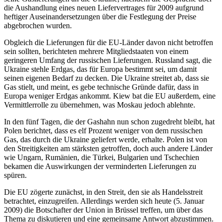
die Aushandlung eines neuen Liefervertrages für 2009 aufgrund
heftiger Auseinandersetzungen über die Festlegung der Preise
abgebrochen wurden.
Obgleich die Lieferungen für die EU-Länder davon nicht betroffen
sein sollten, berichteten mehrere Mitgliedstaaten von einem
geringeren Umfang der russischen Lieferungen. Russland sagt, die
Ukraine stehle Erdgas, das für Europa bestimmt sei, um damit
seinen eigenen Bedarf zu decken. Die Ukraine streitet ab, dass sie
Gas stielt, und meint, es gebe technische Gründe dafür, dass in
Europa weniger Erdgas ankommt. Kiew bat die EU außerdem, eine
Vermittlerrolle zu übernehmen, was Moskau jedoch ablehnte.
In den fünf Tagen, die der Gashahn nun schon zugedreht bleibt, hat
Polen berichtet, dass es elf Prozent weniger von dem russischen
Gas, das durch die Ukraine geliefert werde, erhalte. Polen ist von
den Streitigkeiten am stärksten getroffen, doch auch andere Länder
wie Ungarn, Rumänien, die Türkei, Bulgarien und Tschechien
bekamen die Auswirkungen der verminderten Lieferungen zu
spüren.
Die EU zögerte zunächst, in den Streit, den sie als Handelsstreit
betrachtet, einzugreifen. Allerdings werden sich heute (5. Januar
2009) die Botschafter der Union in Brüssel treffen, um über das
Thema zu diskutieren und eine gemeinsame Antwort abzustimmen.