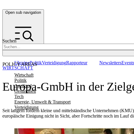
Open sub navigation
Suchen
Ukraine
Politik
Verteidigung
Rapporteur
Newsletters
Event
POLICY AREAS
WIRTSCHAFT
Wirtschaft
Politik
Europa-GmbH in der Zielg
Agrifood
Gesundheit
Tech
Energie, Umwelt & Transport
Verteidigung
Seit langem fordern kleine und mittelständische Unternehmen (KMU) i
europäische Einigung nicht in Sicht, aber Fortschritte noch im Lauf 