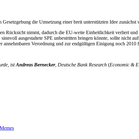
n Gesetzgebung die Umsetzung einer breit unterstützten Idee zunächst 
ressen Rücksicht nimmt, dadurch die EU-weite Einheitlichkeit verliert 
nvoll ausgestaltete SPE unbestritten bringen könnte, sollte nicht aufs 
ner annehmbaren Verordnung und zur endgültigen Einigung noch 2010 f
rde, ist
Andreas Bernecker
, Deutsche Bank Research
(
Economic & Eu
t-Memes