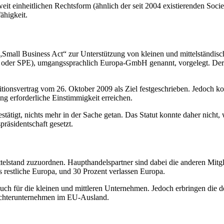
 einheitlichen Rechtsform (ähnlich der seit 2004 existierenden Societ
ähigkeit.
mall Business Act“ zur Unterstützung von kleinen und mittelständisc
ea oder SPE), umgangssprachlich Europa-GmbH genannt, vorgelegt. Der
itionsvertrag vom 26. Oktober 2009 als Ziel festgeschrieben. Jedoch
g erforderliche Einstimmigkeit erreichen.
ätigt, nichts mehr in der Sache getan. Das Statut konnte daher nicht, w
äsidentschaft gesetzt.
telstand zuzuordnen. Haupthandelspartner sind dabei die anderen Mitg
s restliche Europa, und 30 Prozent verlassen Europa.
uch für die kleinen und mittleren Unternehmen. Jedoch erbringen die 
ochterunternehmen im EU-Ausland.