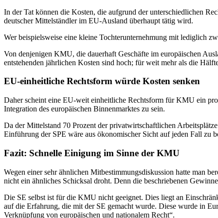
In der Tat können die Kosten, die aufgrund der unterschiedlichen Re
deutscher Mittelständler im EU-Ausland überhaupt tätig wird.
Wer beispielsweise eine kleine Tochterunternehmung mit lediglich zwe
Von denjenigen KMU, die dauerhaft Geschäfte im europäischen Ausla
entstehenden jährlichen Kosten sind hoch; für weit mehr als die Hälf
EU-einheitliche Rechtsform würde Kosten senken
Daher scheint eine EU-weit einheitliche Rechtsform für KMU ein prob
Integration des europäischen Binnenmarktes zu sein.
Da der Mittelstand 70 Prozent der privatwirtschaftlichen Arbeitsplätze
Einführung der SPE wäre aus ökonomischer Sicht auf jeden Fall zu b
Fazit: Schnelle Einigung im Sinne der KMU
Wegen einer sehr ähnlichen Mitbestimmungsdiskussion hatte man berei
nicht ein ähnliches Schicksal droht. Denn die beschriebenen Gewinne
Die SE selbst ist für die KMU nicht geeignet. Dies liegt an Einschr
auf die Erfahrung, die mit der SE gemacht wurde. Diese wurde in 
Verknüpfung von europäischen und nationalem Recht“.