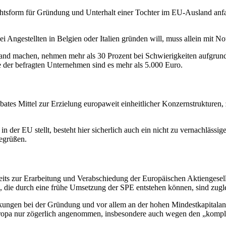
chtsform für Gründung und Unterhalt einer Tochter im EU-Ausland anfal
i Angestellten in Belgien oder Italien gründen will, muss allein mit 
nd machen, nehmen mehr als 30 Prozent bei Schwierigkeiten aufgrund
te der befragten Unternehmen sind es mehr als 5.000 Euro.
ates Mittel zur Erzielung europaweit einheitlicher Konzernstrukturen,
 in der EU stellt, besteht hier sicherlich auch ein nicht zu vernachläss
egrüßen.
ts zur Erarbeitung und Verabschiedung der Europäischen Aktiengesells
, die durch eine frühe Umsetzung der SPE entstehen können, sind zugle
änkungen bei der Gründung und vor allem an der hohen Mindestkapitala
Europa nur zögerlich angenommen, insbesondere auch wegen den „kompl