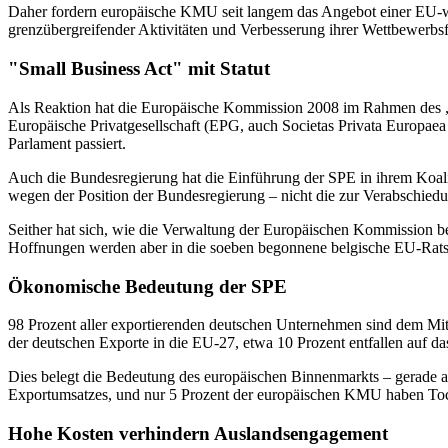
Daher fordern europäische KMU seit langem das Angebot einer EU-weit
grenzübergreifender Aktivitäten und Verbesserung ihrer Wettbewerbsf
"Small Business Act" mit Statut
Als Reaktion hat die Europäische Kommission 2008 im Rahmen des „S
Europäische Privatgesellschaft (EPG, auch Societas Privata Europa
Parlament passiert.
Auch die Bundesregierung hat die Einführung der SPE in ihrem Koal
wegen der Position der Bundesregierung – nicht die zur Verabschiedun
Seither hat sich, wie die Verwaltung der Europäischen Kommission best
Hoffnungen werden aber in die soeben begonnene belgische EU-Ratspr
Ökonomische Bedeutung der SPE
98 Prozent aller exportierenden deutschen Unternehmen sind dem Mit
der deutschen Exporte in die EU-27, etwa 10 Prozent entfallen auf da
Dies belegt die Bedeutung des europäischen Binnenmarkts – gerade a
Exportumsatzes, und nur 5 Prozent der europäischen KMU haben T
Hohe Kosten verhindern Auslandsengagement