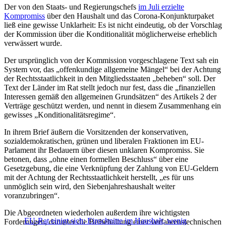
Der von den Staats- und Regierungschefs
im Juli erzielte
Kompromiss
über den Haushalt und das Corona-Konjunkturpaket
ließ eine gewisse Unklarheit: Es ist nicht eindeutig, ob der Vorschlag
der Kommission über die Konditionalität möglicherweise erheblich
verwässert wurde.
Der ursprünglich von der Kommission vorgeschlagene Text sah ein
System vor, das „offenkundige allgemeine Mängel“ bei der Achtung
der Rechtsstaatlichkeit in den Mitgliedsstaaten „beheben“ soll. Der
Text der Länder im Rat stellt jedoch nur fest, dass die „finanziellen
Interessen gemäß den allgemeinen Grundsätzen“ des Artikels 2 der
Verträge geschützt werden, und nennt in diesem Zusammenhang ein
gewisses „Konditionalitätsregime“.
In ihrem Brief äußern die Vorsitzenden der konservativen,
sozialdemokratischen, grünen und liberalen Fraktionen im EU-
Parlament ihr Bedauern über diesen unklaren Kompromiss. Sie
betonen, dass „ohne einen formellen Beschluss“ über eine
Gesetzgebung, die eine Verknüpfung der Zahlung von EU-Geldern
mit der Achtung der Rechtsstaatlichkeit herstellt, „es für uns
unmöglich sein wird, den Siebenjahreshaushalt weiter
voranzubringen“.
Die Abgeordneten wiederholen außerdem ihre wichtigsten
EU-Rat einigt sich: Einschnitte im Haushalt, wenig
Forderungen, darunter die Beibehaltung einer verfahrenstechnischen