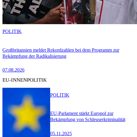
POLITIK
Großbritannien meldet Rekordzahlen bei dem Programm zur
Bekämpfung der Radikalisierung
07.08.2026
EU-INNENPOLITIK
POLITIK
EU-Parlament stärkt Europol zur
Bekämpfung von Schleuserkriminalität
05.11.2025