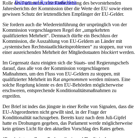
Drängen auf Rechtsstaatlichkeit
Rolle des Parlaments, eine Einbeziehung des bevorstehenden
Jahresberichts der Kommission über die Werte der EU sowie einen
gewissen Schutz der letztendlichen Empfänger der EU-Gelder.
Sie fordern auch die Wiedereinführung der ursprünglich von der
Kommission vorgeschlagenen Regel der „umgekehrten
qualifizierten Mehrheit“. Demnach dürfte ein Beschluss der
Kommission, die Auszahlung von EU-Geldern an Länder mit
„systemischen Rechtsstaatlichkeitsproblemen“ zu stoppen, nur von
einer ausreichenden Mehrheit der Mitgliedsstaaten
blockiert
werden.
Im Gegensatz dazu einigten sich die Staats- und Regierungschefs
darauf, dass alle von der Kommission vorgeschlagenen
Maßnahmen, um den Fluss von EU-Geldern zu stoppen, mit
qualifizierter Mehrheit im Rat
angenommen
werden müssen. Eine
solche Regelung könnte es den EU-Behörden möglicherweise
erschweren, entsprechende Konditionalitätsmaßnahmen zu
ergreifen.
Der Brief ist indes das jüngste in einer Reihe von Signalen, dass die
EU-Abgeordneten nicht gewillt sind, in der Frage der
Konditionalität nachzugeben. Bereits kurz nach dem Juli-Gipfel
hatte es Drohungen gegeben, das Parlament werde möglicherweise
kein grünes Licht für den aktuellen Vorschlag des Rates geben.