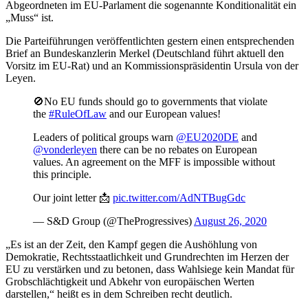
Abgeordneten im EU-Parlament die sogenannte Konditionalität ein
„Muss“ ist.
Die Parteiführungen veröffentlichten gestern einen entsprechenden
Brief an Bundeskanzlerin Merkel (Deutschland führt aktuell den
Vorsitz im EU-Rat) und an Kommissionspräsidentin Ursula von der
Leyen.
🚫No EU funds should go to governments that violate
the
#RuleOfLaw
and our European values!
Leaders of political groups warn
@EU2020DE
and
@vonderleyen
there can be no rebates on European
values. An agreement on the MFF is impossible without
this principle.
Our joint letter 📩
pic.twitter.com/AdNTBugGdc
— S&D Group (@TheProgressives)
August 26, 2020
„Es ist an der Zeit, den Kampf gegen die Aushöhlung von
Demokratie, Rechtsstaatlichkeit und Grundrechten im Herzen der
EU zu verstärken und zu betonen, dass Wahlsiege kein Mandat für
Grobschlächtigkeit und Abkehr von europäischen Werten
darstellen,“ heißt es in dem Schreiben recht deutlich.