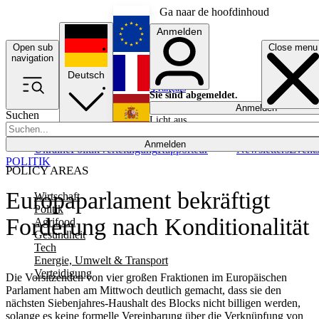
Ga naar de hoofdinhoud
Anmelden
Open sub
Close menu
English
navigation
Deutsch
Français
Sie sind abgemeldet.
Anmelden
Suchen
Licht aus
Español
Anmelden
Ukraine
Politik
Verteidigung
Rapporteur
Newsletters
Event
POLITIK
POLICY AREAS
Europaparlament bekräftigt
Wirtschaft
Politik
Forderung nach Konditionalität
Agrifood
Gesundheit
Tech
Energie, Umwelt & Transport
Verteidigung
Die Vorsitzenden von vier großen Fraktionen im Europäischen
Parlament haben am Mittwoch deutlich gemacht, dass sie den
nächsten Siebenjahres-Haushalt des Blocks nicht billigen werden,
solange es keine formelle Vereinbarung über die Verknüpfung von