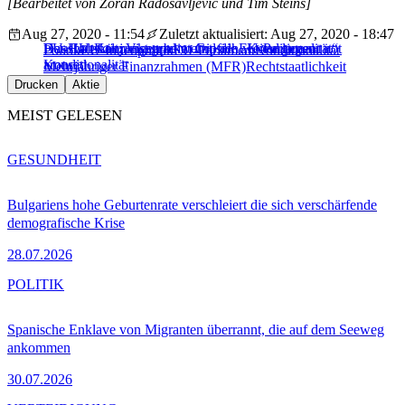
[Bearbeitet von Zoran Radosavljevic und Tim Steins]
Aug 27, 2020 - 11:54
Zuletzt aktualisiert: Aug 27, 2020 - 18:47
Haushaltskürzungen beim Gipfel: EU-Parlament not
Das EU-Konjunkturpaket und die „Konditionalität“
EU-Haushalt: Visegrad wehrt sich weiter gegen
Politik
EU-Innenpolitik
EU-Parlament
Konditionalität
amused
Konditionalität
Mehrjähriger Finanzrahmen (MFR)
Rechtstaatlichkeit
Drucken
Aktie
MEIST GELESEN
GESUNDHEIT
Bulgariens hohe Geburtenrate verschleiert die sich verschärfende
demografische Krise
28.07.2026
POLITIK
Spanische Enklave von Migranten überrannt, die auf dem Seeweg
ankommen
30.07.2026