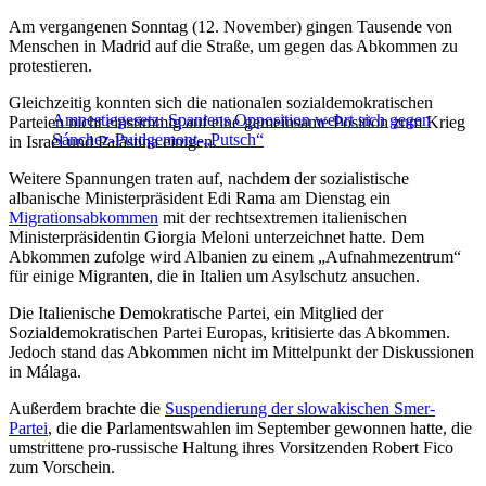
Am vergangenen Sonntag (12. November) gingen Tausende von
Menschen in Madrid auf die Straße, um gegen das Abkommen zu
protestieren.
Gleichzeitig konnten sich die nationalen sozialdemokratischen
Amnestiegesetz: Spaniens Opposition wehrt sich gegen
Parteien nicht einstimmig auf eine gemeinsame Position zum Krieg
Sánchez-Puidgemont-„Putsch“
in Israel und Palästina einigen.
Weitere Spannungen traten auf, nachdem der sozialistische
albanische Ministerpräsident Edi Rama am Dienstag ein
Migrationsabkommen
mit der rechtsextremen italienischen
Ministerpräsidentin Giorgia Meloni unterzeichnet hatte. Dem
Abkommen zufolge wird Albanien zu einem „Aufnahmezentrum“
für einige Migranten, die in Italien um Asylschutz ansuchen.
Die Italienische Demokratische Partei, ein Mitglied der
Sozialdemokratischen Partei Europas, kritisierte das Abkommen.
Jedoch stand das Abkommen nicht im Mittelpunkt der Diskussionen
in Málaga.
Außerdem brachte die
Suspendierung der slowakischen Smer-
Partei
, die die Parlamentswahlen im September gewonnen hatte, die
umstrittene pro-russische Haltung ihres Vorsitzenden Robert Fico
zum Vorschein.