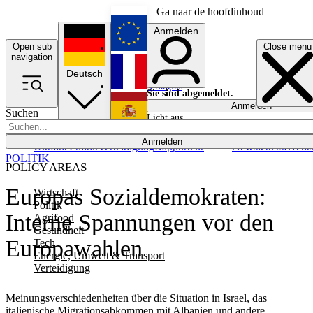
Ga naar de hoofdinhoud
Anmelden
Open sub
Close menu
English
navigation
Deutsch
Français
Sie sind abgemeldet.
Anmelden
Suchen
Licht aus
Español
Anmelden
Ukraine
Politik
Verteidigung
Rapporteur
Newsletters
Event
POLITIK
POLICY AREAS
Europas Sozialdemokraten:
Wirtschaft
Politik
Interne Spannungen vor den
Agrifood
Gesundheit
Europawahlen
Tech
Energie, Umwelt & Transport
Verteidigung
Meinungsverschiedenheiten über die Situation in Israel, das
italienische Migrationsabkommen mit Albanien und andere