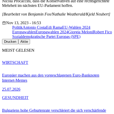
Nicola Procaccini, dass die Konservativen auf eine rechtsgerichtete
Mehrheit im nächsten EU-Parlament hoffen.
[Bearbeitet von Benjamin Fox/Nathalie Weatherald/Kjeld Neubert]
Nov 13, 2023 - 16:53
Politik
Antonio Costa
Edi Rama
EU-Wahlen 2024
Europawahlen
Europawahlen 2024
Giorgia Meloni
Robert Fico
Sozialdemokratische Partei Europas (SPE)
Drucken
Aktie
MEIST GELESEN
WIRTSCHAFT
Europäer machen aus den vorgeschlagenen Euro-Banknoten
Internet-Memes
25.07.2026
GESUNDHEIT
Bulgariens hohe Geburtenrate verschleiert die sich verschärfende