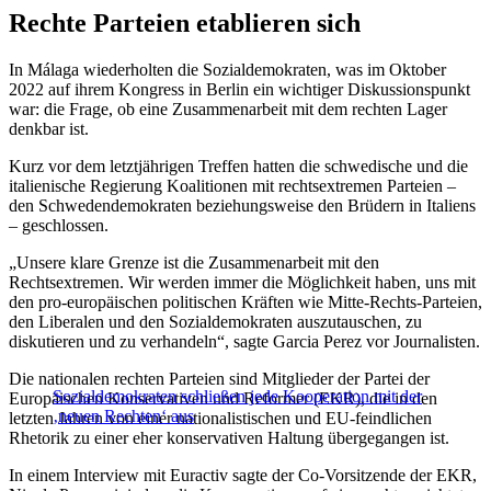
Rechte Parteien etablieren sich
In Málaga wiederholten die Sozialdemokraten, was im Oktober
2022 auf ihrem Kongress in Berlin ein wichtiger Diskussionspunkt
war: die Frage, ob eine Zusammenarbeit mit dem rechten Lager
denkbar ist.
Kurz vor dem letztjährigen Treffen hatten die schwedische und die
italienische Regierung Koalitionen mit rechtsextremen Parteien –
den Schwedendemokraten beziehungsweise den Brüdern in Italiens
– geschlossen.
„Unsere klare Grenze ist die Zusammenarbeit mit den
Rechtsextremen. Wir werden immer die Möglichkeit haben, uns mit
den pro-europäischen politischen Kräften wie Mitte-Rechts-Parteien,
den Liberalen und den Sozialdemokraten auszutauschen, zu
diskutieren und zu verhandeln“, sagte Garcia Perez vor Journalisten.
Die nationalen rechten Parteien sind Mitglieder der Partei der
Sozialdemokraten schließen jede Kooperation mit der
Europäischen Konservativen und Reformer (EKR), die in den
‚neuen Rechten‘ aus
letzten Jahren von einer nationalistischen und EU-feindlichen
Rhetorik zu einer eher konservativen Haltung übergegangen ist.
In einem Interview mit Euractiv sagte der Co-Vorsitzende der EKR,