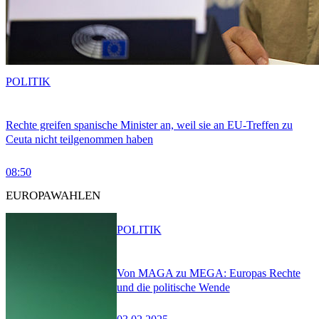
POLITIK
Rechte greifen spanische Minister an, weil sie an EU-Treffen zu
Ceuta nicht teilgenommen haben
08:50
EUROPAWAHLEN
POLITIK
Von MAGA zu MEGA: Europas Rechte
und die politische Wende