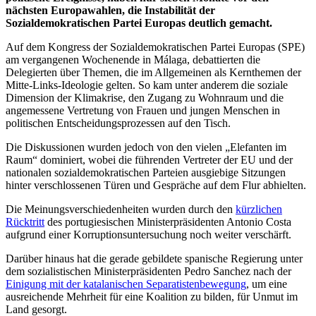
nächsten Europawahlen, die Instabilität der
Sozialdemokratischen Partei Europas deutlich gemacht.
Auf dem Kongress der Sozialdemokratischen Partei Europas (SPE)
am vergangenen Wochenende in Málaga, debattierten die
Delegierten über Themen, die im Allgemeinen als Kernthemen der
Mitte-Links-Ideologie gelten. So kam unter anderem die soziale
Dimension der Klimakrise, den Zugang zu Wohnraum und die
angemessene Vertretung von Frauen und jungen Menschen in
politischen Entscheidungsprozessen auf den Tisch.
Die Diskussionen wurden jedoch von den vielen „Elefanten im
Raum“ dominiert, wobei die führenden Vertreter der EU und der
nationalen sozialdemokratischen Parteien ausgiebige Sitzungen
hinter verschlossenen Türen und Gespräche auf dem Flur abhielten.
Die Meinungsverschiedenheiten wurden durch den
kürzlichen
Rücktritt
des portugiesischen Ministerpräsidenten Antonio Costa
aufgrund einer Korruptionsuntersuchung noch weiter verschärft.
Darüber hinaus hat die gerade gebildete spanische Regierung unter
dem sozialistischen Ministerpräsidenten Pedro Sanchez nach der
Einigung mit der katalanischen Separatistenbewegung
, um eine
ausreichende Mehrheit für eine Koalition zu bilden, für Unmut im
Land gesorgt.