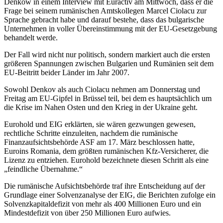
Denkow in einem Interview mit Euractiv am Mittwoch, dass er die
Frage bei seinem rumänischen Amtskollegen Marcel Ciolacu zur
Sprache gebracht habe und darauf bestehe, dass das bulgarische
Unternehmen in voller Übereinstimmung mit der EU-Gesetzgebung
behandelt werde.
Der Fall wird nicht nur politisch, sondern markiert auch die ersten
größeren Spannungen zwischen Bulgarien und Rumänien seit dem
EU-Beitritt beider Länder im Jahr 2007.
Sowohl Denkov als auch Ciolacu nehmen am Donnerstag und
Freitag am EU-Gipfel in Brüssel teil, bei dem es hauptsächlich um
die Krise im Nahen Osten und den Krieg in der Ukraine geht.
Eurohold und EIG erklärten, sie wären gezwungen gewesen,
rechtliche Schritte einzuleiten, nachdem die rumänische
Finanzaufsichtsbehörde ASF am 17. März beschlossen hatte,
Euroins Romania, dem größten rumänischen Kfz-Versicherer, die
Lizenz zu entziehen. Eurohold bezeichnete diesen Schritt als eine
„feindliche Übernahme.“
Die rumänische Aufsichtsbehörde traf ihre Entscheidung auf der
Grundlage einer Solvenzanalyse der EIG, die Berichten zufolge ein
Solvenzkapitaldefizit von mehr als 400 Millionen Euro und ein
Mindestdefizit von über 250 Millionen Euro aufwies.