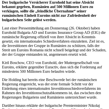
Der bulgarische Versicherer Eurohold hat seine Absicht
bekannt gegeben, Rumänien auf 500 Millionen Euro zu
verklagen, sollte die „feindliche Übernahme“ seiner
rumänischen Einheit Euroins nicht zur Zufriedenheit der
bulgarischen Seite gelöst werden.
Laut einer Pressemitteilung am Donnerstag (26. Oktober) haben
Eurohold Bulgaria AD und Euroins Insurance Group AD (EIG) die
rumänische Regierung offiziell von ihrer Absicht in Kenntnis
gesetzt, ein internationales Schiedsverfahren einzuleiten. Ziel ist es,
die Investitionen der Gruppe in Rumänien zu schützen, falls der
Streit um Euroins Romania nicht schnell beigelegt und der Schaden,
der der Gruppe entstanden ist, angemessen ersetzt wird.
Kiril Boschow, CEO von Eurohold, der Muttergesellschaft von
Euroins, erklärte gegenüber Euractiv, dass sich die Forderung auf
mindestens 500 Millionen Euro belaufen würde.
Die Holding hat bereits eine Beschwerde bei der rumänischen
Regierung eingereicht, was der erste formale Schritt vor der
Einleitung eines internationalen Investitionsschiedsverfahrens im
Rahmen des Investitionsschutzabkommens ist, das zwischen den
Regierungen Bulgariens und Rumäniens unterzeichnet wurde.
Darüber hinaus erklärte der bulgarische Premierminister Nikolaj