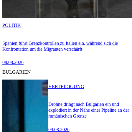
POLITIK
Spanien führt Grenzkontrollen zu Italien ein, während sich die
Konfrontation um die Migranten verschärft
08.08.2026
BULGARIEN
VERTEIDIGUNG
Drohne dringt nach Bulgarien ein und
explodiert in der Nähe einer Pipeline an der
rumänischen Grenze
09.08.2026