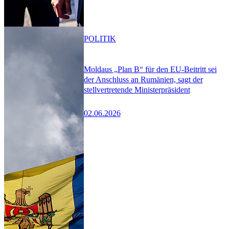
POLITIK
Moldaus „Plan B“ für den EU-Beitritt sei
der Anschluss an Rumänien, sagt der
stellvertretende Ministerpräsident
02.06.2026