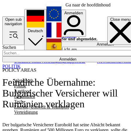
Ga naar de hoofdinhoud
Anmelden
Open sub
Close menu
English
navigation
Deutsch
Français
Sie sind abgemeldet.
Anmelden
Suchen
Licht aus
Español
Anmelden
Ukraine
Politik
Verteidigung
Rapporteur
Newsletters
Event
POLITIK
POLICY AREAS
Feindliche Übernahme:
Wirtschaft
Politik
Bulgarischer Versicherer will
Agrifood
Gesundheit
Rumänien verklagen
Tech
Energie, Umwelt & Transport
Verteidigung
Der bulgarische Versicherer Eurohold hat seine Absicht bekannt
gegeben, Rumänien auf 500 Millionen Euro zu verklagen, sollte die